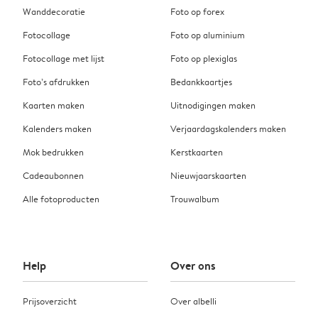
Wanddecoratie
Foto op forex
Fotocollage
Foto op aluminium
Fotocollage met lijst
Foto op plexiglas
Foto’s afdrukken
Bedankkaartjes
Kaarten maken
Uitnodigingen maken
Kalenders maken
Verjaardagskalenders maken
Mok bedrukken
Kerstkaarten
Cadeaubonnen
Nieuwjaarskaarten
Alle fotoproducten
Trouwalbum
Help
Over ons
Prijsoverzicht
Over albelli