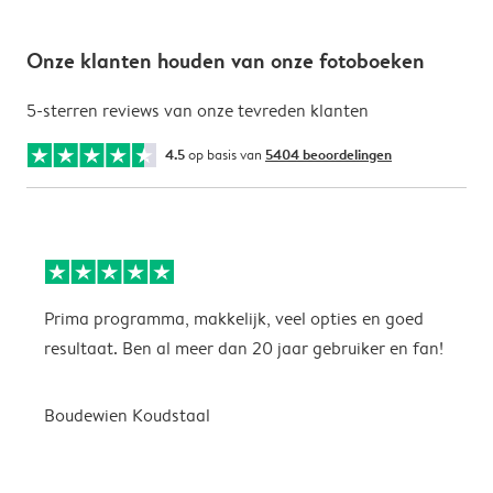
Onze klanten houden van onze fotoboeken
5-sterren reviews van onze tevreden klanten
4.5
op basis van
5404 beoordelingen
Prima programma, makkelijk, veel opties en goed
M
resultaat. Ben al meer dan 20 jaar gebruiker en fan!
p
Boudewien Koudstaal
M