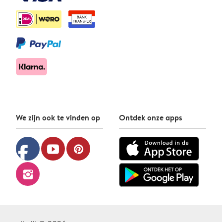
We zijn ook te vinden op
Ontdek onze apps
facebook
youtube
pinterest
instagram