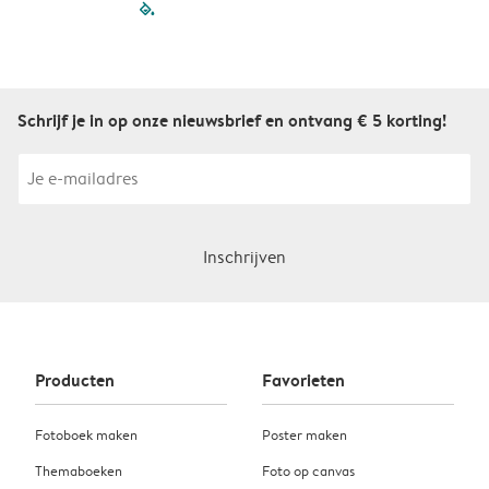
filled-pagination
outlined-paginatio
outlined-paginat
outlined-pagin
outlined-pag
outlined-p
Schrijf je in op onze nieuwsbrief en ontvang € 5 korting!
Inschrijven
Producten
Favorieten
Fotoboek maken
Poster maken
Themaboeken
Foto op canvas