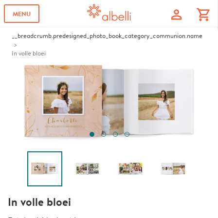
profile
shopping_cart
MENU
__breadcrumb.predesigned_photo_book_category_communion.name
In volle bloei
In volle bloei