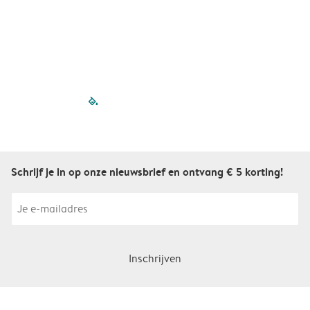
filled-pagination
outlined-paginatio
outlined-paginat
outlined-pagin
outlined-pag
outlined-p
Schrijf je in op onze nieuwsbrief en ontvang € 5 korting!
Inschrijven