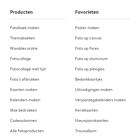
Producten
Favorieten
Fotoboek maken
Poster maken
Themaboeken
Foto op canvas
Wanddecoratie
Foto op forex
Fotocollage
Foto op aluminium
Fotocollage met lijst
Foto op plexiglas
Foto’s afdrukken
Bedankkaartjes
Kaarten maken
Uitnodigingen maken
Kalenders maken
Verjaardagskalenders maken
Mok bedrukken
Kerstkaarten
Cadeaubonnen
Nieuwjaarskaarten
Alle fotoproducten
Trouwalbum