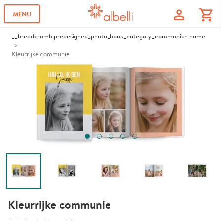
profile
shopping_cart
MENU
__breadcrumb.predesigned_photo_book_category_communion.name
Kleurrijke communie
Kleurrijke communie