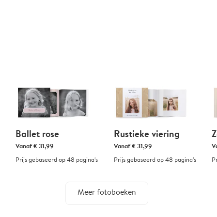
Ballet rose
Rustieke viering
Vanaf
€ 31,99
Vanaf
€ 31,99
V
Prijs gebaseerd op 48 pagina's
Prijs gebaseerd op 48 pagina's
P
Meer fotoboeken