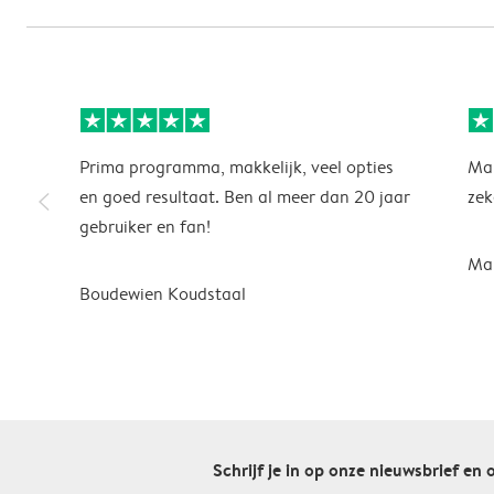
Prima programma, makkelijk, veel opties
Mak
slim_arrow_left
en goed resultaat. Ben al meer dan 20 jaar
zek
gebruiker en fan!
Mar
Boudewien Koudstaal
Schrijf je in op onze nieuwsbrief en