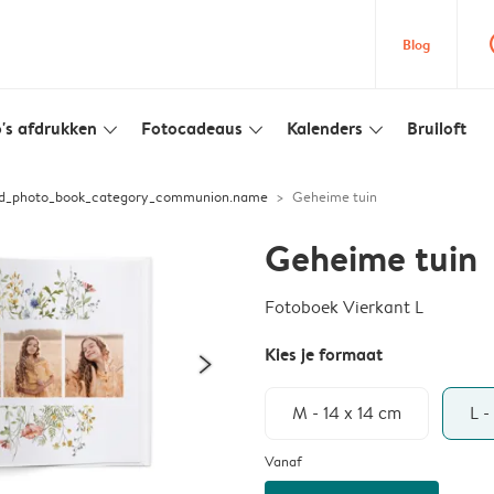
que
Blog
's afdrukken
Fotocadeaus
Kalenders
Bruiloft
slim_arrow_down
slim_arrow_down
slim_arrow_down
ed_photo_book_category_communion.name
Geheime tuin
Geheime tuin
Fotoboek Vierkant L
Kies je formaat
M - 14 x 14 cm
L -
Vanaf