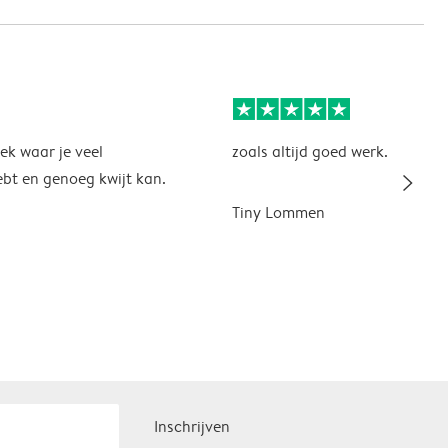
k waar je veel
zoals altijd goed werk.
slim_arrow_right
bt en genoeg kwijt kan.
Tiny Lommen
Inschrijven