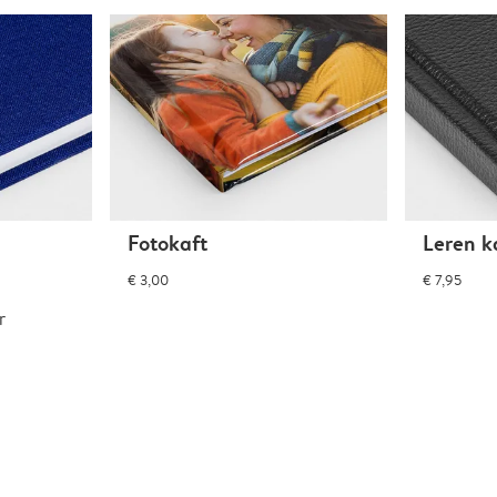
Fotokaft
Leren k
€ 3,00
€ 7,95
r