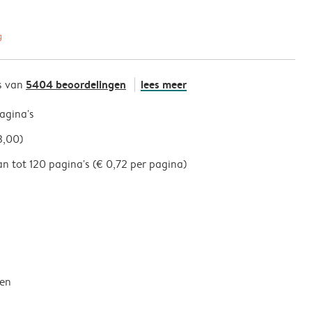
g
5404 beoordelingen
lees meer
s van
pagina's
3,00)
an tot 120 pagina's (€ 0,72 per pagina)
een