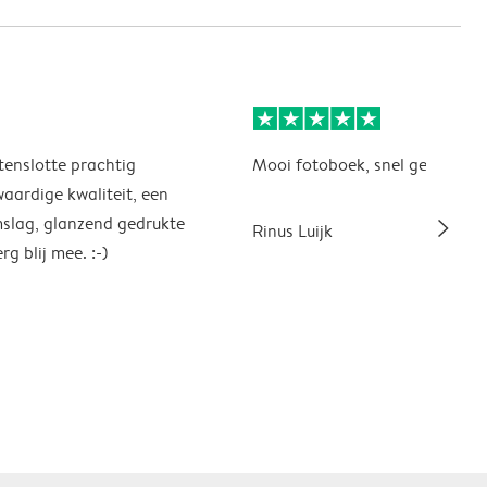
tenslotte prachtig
Mooi fotoboek, snel geleverd.
ardige kwaliteit, een
slim_arrow_right
mslag, glanzend gedrukte
Rinus Luijk
rg blij mee. :-)