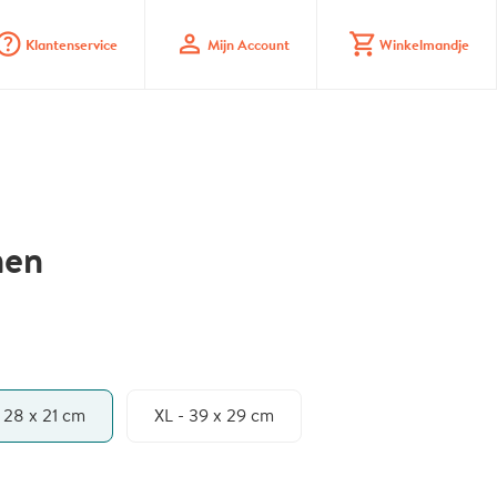
stion_mark_circle
profile
shopping_cart
Klantenservice
Mijn Account
Winkelmandje
men
- 28 x 21 cm
XL - 39 x 29 cm