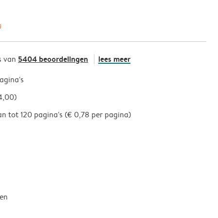
g
5404 beoordelingen
lees meer
s van
pagina's
4,00)
an tot 120 pagina's (€ 0,78 per pagina)
een