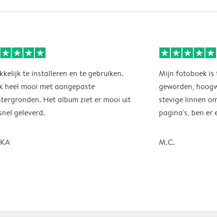
kelijk te installeren en te gebruiken.
Mijn fotoboek is 
 heel mooi met aangepaste
geworden, hoogwa
tergronden. Het album ziet er mooi uit
stevige linnen o
snel geleverd.
pagina's, ben er e
SKA
M.C.