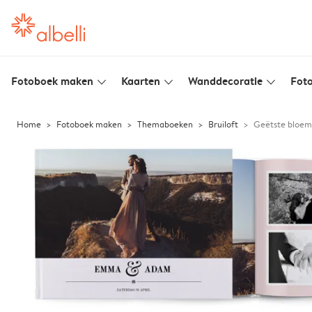
Fotoboek maken
Kaarten
Wanddecoratie
Foto
slim_arrow_down
slim_arrow_down
slim_arrow_down
Home
Fotoboek maken
Themaboeken
Bruiloft
Geëtste bloe