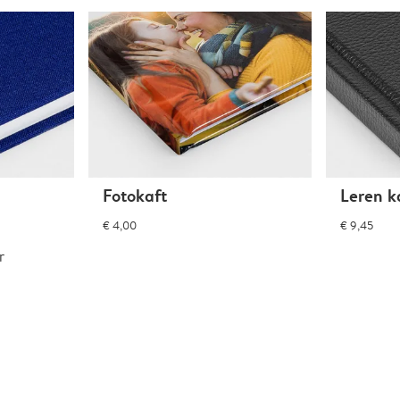
Fotokaft
Leren k
€ 4,00
€ 9,45
r