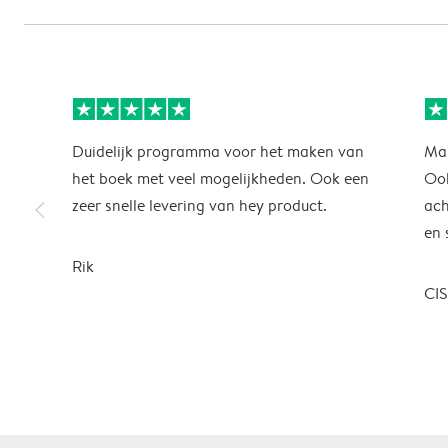
Duidelijk programma voor het maken van
Mak
het boek met veel mogelijkheden. Ook een
Ook
slim_arrow_left
zeer snelle levering van hey product.
ach
en 
Rik
CI