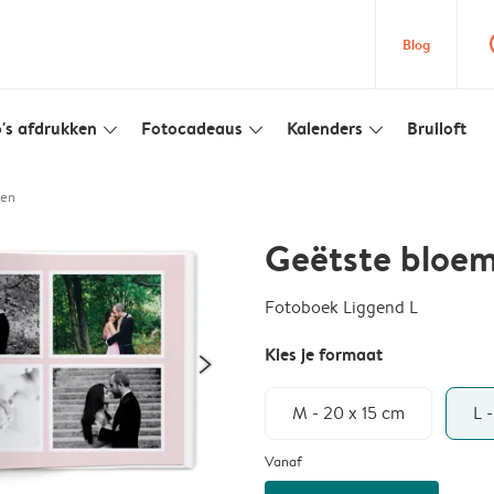
que
Blog
's afdrukken
Fotocadeaus
Kalenders
Bruiloft
slim_arrow_down
slim_arrow_down
slim_arrow_down
men
Geëtste bloe
Fotoboek Liggend L
Kies je formaat
M - 20 x 15 cm
L 
Vanaf