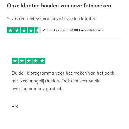
Onze klanten houden van onze fotoboeken
5-sterren reviews van onze tevreden klanten
4.5
op basis van
5408 beoordelingen
Duidelijk programma voor het maken van het boek
M
met veel mogelijkheden. Ook een zeer snelle
m
levering van hey product.
z
Rik