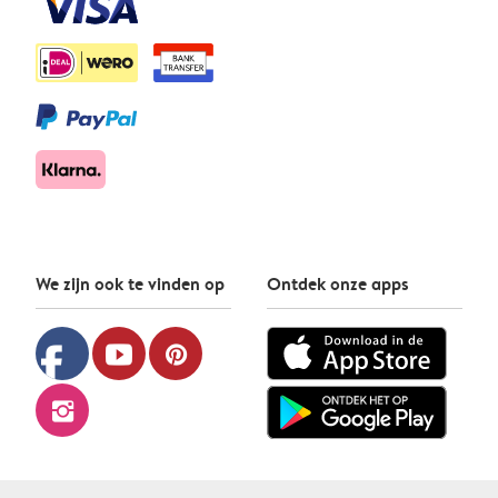
We zijn ook te vinden op
Ontdek onze apps
facebook
youtube
pinterest
instagram