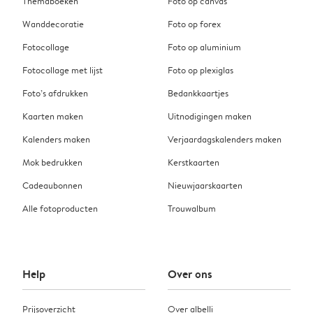
Themaboeken
Foto op canvas
Wanddecoratie
Foto op forex
Fotocollage
Foto op aluminium
Fotocollage met lijst
Foto op plexiglas
Foto’s afdrukken
Bedankkaartjes
Kaarten maken
Uitnodigingen maken
Kalenders maken
Verjaardagskalenders maken
Mok bedrukken
Kerstkaarten
Cadeaubonnen
Nieuwjaarskaarten
Alle fotoproducten
Trouwalbum
Help
Over ons
Prijsoverzicht
Over albelli