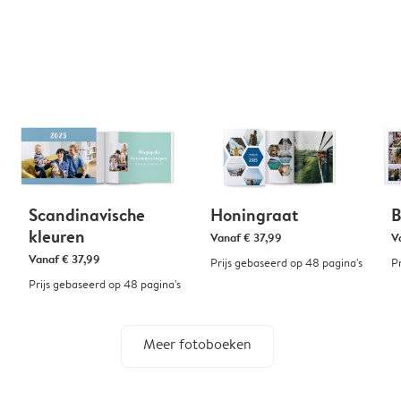
Scandinavische
Honingraat
B
kleuren
Vanaf
€ 37,99
V
Vanaf
€ 37,99
Prijs gebaseerd op 48 pagina's
P
Prijs gebaseerd op 48 pagina's
Meer fotoboeken