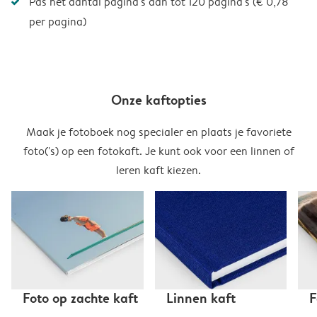
Pas het aantal pagina's aan tot 120 pagina's (€ 0,78
per pagina)
Onze kaftopties
Maak je fotoboek nog specialer en plaats je favoriete
foto('s) op een fotokaft. Je kunt ook voor een linnen of
leren kaft kiezen.
Foto op zachte kaft
Linnen kaft
F