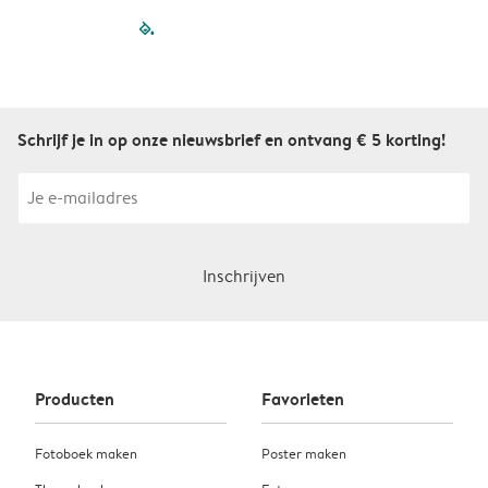
filled-pagination
outlined-paginatio
outlined-paginat
outlined-pagin
outlined-pag
outlined-p
Schrijf je in op onze nieuwsbrief en ontvang € 5 korting!
Inschrijven
Producten
Favorieten
Fotoboek maken
Poster maken