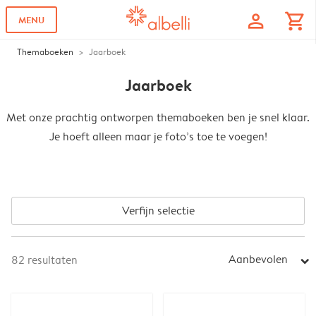
profile
shopping_cart
MENU
Themaboeken
Jaarboek
Jaarboek
Met onze prachtig ontworpen themaboeken ben je snel klaar.
Je hoeft alleen maar je foto’s toe te voegen!
Verfijn selectie
Aanbevolen
82
resultaten
arrow_right