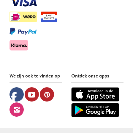
We zijn ook te vinden op
Ontdek onze apps
facebook
youtube
pinterest
instagram