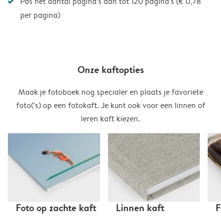
Pas het aantal pagina's aan tot 120 pagina's (€ 0,78
per pagina)
Onze kaftopties
Maak je fotoboek nog specialer en plaats je favoriete
foto('s) op een fotokaft. Je kunt ook voor een linnen of
leren kaft kiezen.
Foto op zachte kaft
Linnen kaft
F