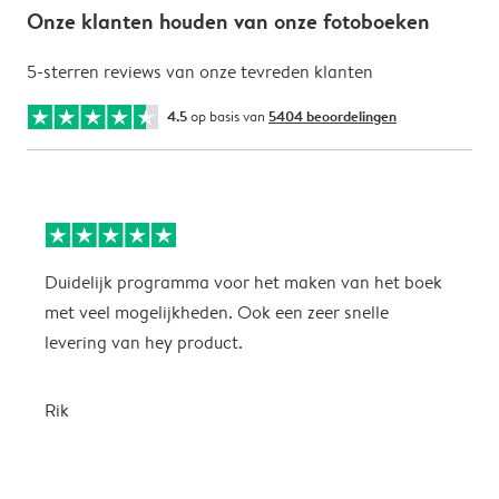
Onze klanten houden van onze fotoboeken
5-sterren reviews van onze tevreden klanten
4.5
op basis van
5404 beoordelingen
Duidelijk programma voor het maken van het boek
M
met veel mogelijkheden. Ook een zeer snelle
m
levering van hey product.
z
Rik