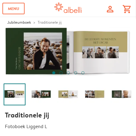
profile
shopping_cart
MENU
Jubileumboek
Traditionele jij
Traditionele jij
Fotoboek Liggend L