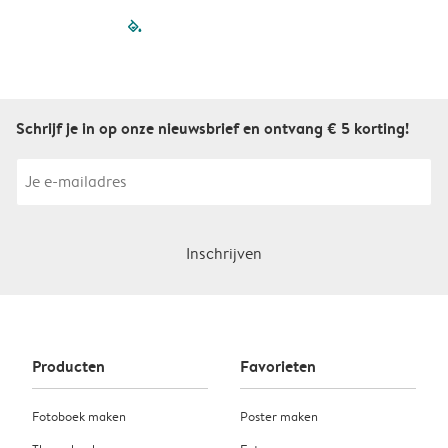
filled-pagination
outlined-paginatio
outlined-paginat
outlined-pagin
outlined-pag
outlined-p
Schrijf je in op onze nieuwsbrief en ontvang € 5 korting!
Inschrijven
Producten
Favorieten
Fotoboek maken
Poster maken