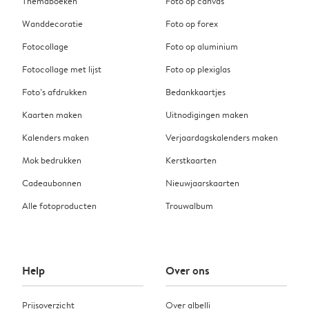
Themaboeken
Foto op canvas
Wanddecoratie
Foto op forex
Fotocollage
Foto op aluminium
Fotocollage met lijst
Foto op plexiglas
Foto’s afdrukken
Bedankkaartjes
Kaarten maken
Uitnodigingen maken
Kalenders maken
Verjaardagskalenders maken
Mok bedrukken
Kerstkaarten
Cadeaubonnen
Nieuwjaarskaarten
Alle fotoproducten
Trouwalbum
Help
Over ons
Prijsoverzicht
Over albelli