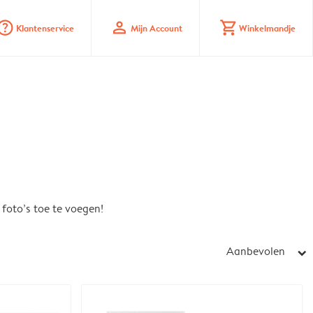
stion_mark_circle
profile
shopping_cart
Klantenservice
Mijn Account
Winkelmandje
foto’s toe te voegen!
Aanbevolen
arrow_right