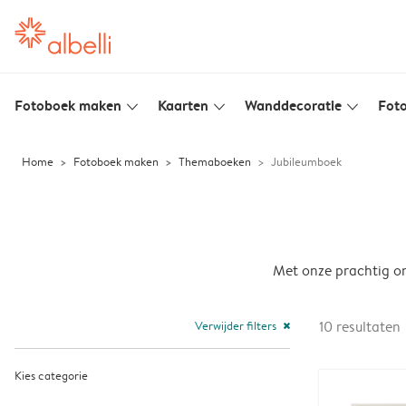
Fotoboek maken
Kaarten
Wanddecoratie
Foto
slim_arrow_down
slim_arrow_down
slim_arrow_down
Home
Fotoboek maken
Themaboeken
Jubileumboek
Met onze prachtig on
Verwijder filters
10
resultaten
close
Kies categorie