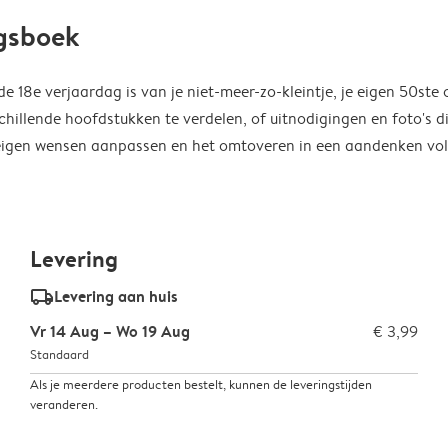
agsboek
 18e verjaardag is van je niet-meer-zo-kleintje, je eigen 50ste 
chillende hoofdstukken te verdelen, of uitnodigingen en foto's d
je eigen wensen aanpassen en het omtoveren in een aandenken vo
Levering
delivery_standard_v2
Levering aan huis
Vr 14 Aug – Wo 19 Aug
€ 3,99
Standaard
Als je meerdere producten bestelt, kunnen de leveringstijden
veranderen.