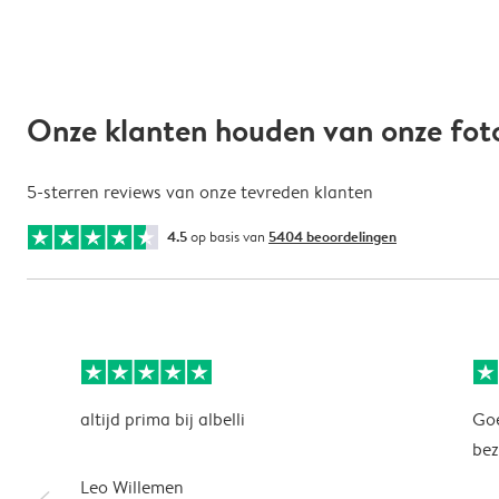
Onze klanten houden van onze fo
5-sterren reviews van onze tevreden klanten
4.5
op basis van
5404 beoordelingen
altijd prima bij albelli
Goe
be
Leo Willemen