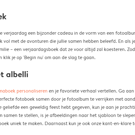
ek
18e verjaardag een bijzonder cadeau in de vorm van een fotoalbu
k vol met de avonturen die jullie samen hebben beleefd. En als j
ilie – een verjaardagsboek dat ze voor altijd zal koesteren. Zod
 klik je op 'Begin nu' om aan de slag te gaan.
 albelli
maboek personaliseren
en je favoriete verhaal vertellen. Ga aan
perfecte fotoboek samen door je fotoalbum te verrijken met aan
e geliefde een geweldig feest hebt gegeven, kun je aan je pracht
samen te stellen, is je afbeeldingen naar het sjabloon te slepen
fotoboek uniek te maken. Daarnaast kun je ook onze kant-en-klar