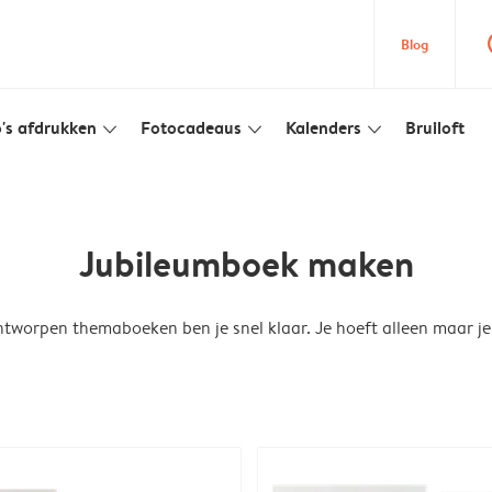
que
Blog
's afdrukken
Fotocadeaus
Kalenders
Bruiloft
slim_arrow_down
slim_arrow_down
slim_arrow_down
Jubileumboek maken
tworpen themaboeken ben je snel klaar. Je hoeft alleen maar je 