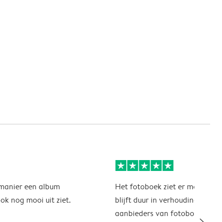
manier een album
Het fotoboek ziet er mooi uit, 
ok nog mooi uit ziet.
blijft duur in verhouding tot a
aanbieders van fotoboeken. H