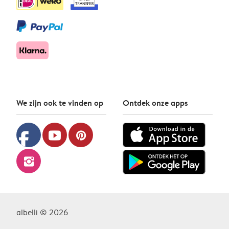
We zijn ook te vinden op
Ontdek onze apps
facebook
youtube
pinterest
instagram
albelli © 2026