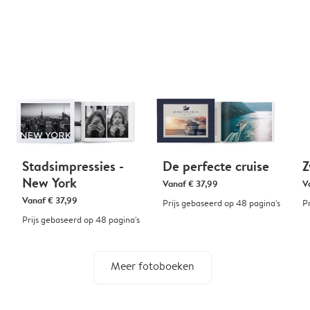
Stadsimpressies -
De perfecte cruise
Z
New York
Vanaf
€ 37,99
V
Vanaf
€ 37,99
Prijs gebaseerd op 48 pagina's
P
Prijs gebaseerd op 48 pagina's
Meer fotoboeken