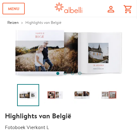
profile
shopping_cart
MENU
Reizen
Highlights van België
Highlights van België
Fotoboek Vierkant L