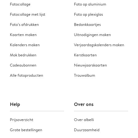
Fotocollage
Foto op aluminium
Fotocollage met lijst
Foto op plexiglas
Foto’s afdrukken
Bedankkaartjes
Kaarten maken
Uitnodigingen maken
Kalenders maken
Verjaardagskalenders maken
Mok bedrukken
Kerstkaarten
Cadeaubonnen
Nieuwjaarskaarten
Alle fotoproducten
Trouwalbum
Help
Over ons
Prijsoverzicht
Over albelli
Grote bestellingen
Duurzaamheid