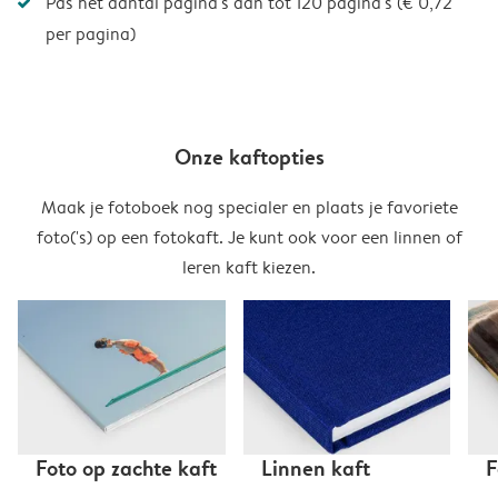
Pas het aantal pagina's aan tot 120 pagina's (€ 0,72
per pagina)
Onze kaftopties
Maak je fotoboek nog specialer en plaats je favoriete
foto('s) op een fotokaft. Je kunt ook voor een linnen of
leren kaft kiezen.
Foto op zachte kaft
Linnen kaft
F