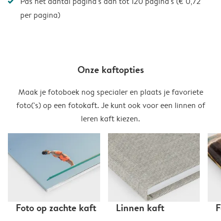
Pas het aantal pagina's aan tot 120 pagina's (€ 0,72
per pagina)
Onze kaftopties
Maak je fotoboek nog specialer en plaats je favoriete
foto('s) op een fotokaft. Je kunt ook voor een linnen of
leren kaft kiezen.
Foto op zachte kaft
Linnen kaft
F