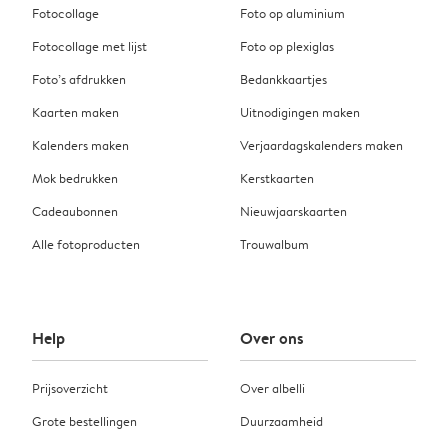
Fotocollage
Foto op aluminium
Fotocollage met lijst
Foto op plexiglas
Foto’s afdrukken
Bedankkaartjes
Kaarten maken
Uitnodigingen maken
Kalenders maken
Verjaardagskalenders maken
Mok bedrukken
Kerstkaarten
Cadeaubonnen
Nieuwjaarskaarten
Alle fotoproducten
Trouwalbum
Help
Over ons
Prijsoverzicht
Over albelli
Grote bestellingen
Duurzaamheid