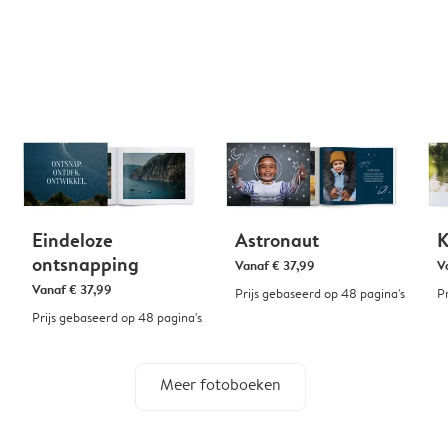
Eindeloze
Astronaut
K
ontsnapping
Vanaf
€ 37,99
V
Vanaf
€ 37,99
Prijs gebaseerd op 48 pagina's
P
Prijs gebaseerd op 48 pagina's
Meer fotoboeken