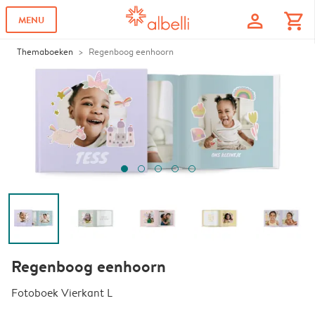
profile
shopping_cart
MENU
Themaboeken
Regenboog eenhoorn
Regenboog eenhoorn
Fotoboek Vierkant L