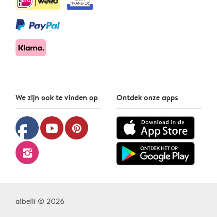
We zijn ook te vinden op
Ontdek onze apps
facebook
youtube
pinterest
instagram
albelli © 2026