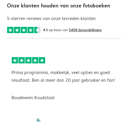
Onze klanten houden van onze fotoboeken
5-sterren reviews van onze tevreden klanten
4.5
op basis van
5406 beoordelingen
Prima programma, makkelijk, veel opties en goed
M
resultaat. Ben al meer dan 20 jaar gebruiker en fan!
p
Boudewien Koudstaal
M
filled-pagination
outlined-paginatio
outlined-paginat
outlined-pagin
outlined-pag
outlined-p