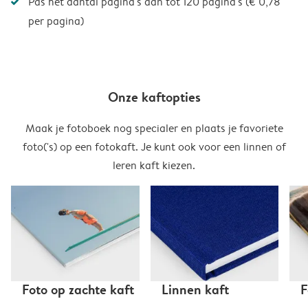
Pas het aantal pagina's aan tot 120 pagina's (€ 0,78
per pagina)
Onze kaftopties
Maak je fotoboek nog specialer en plaats je favoriete
foto('s) op een fotokaft. Je kunt ook voor een linnen of
leren kaft kiezen.
Foto op zachte kaft
Linnen kaft
F