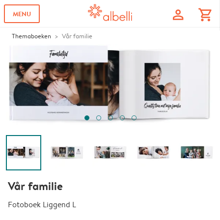
profile
shopping_cart
MENU
Themaboeken
Vår familie
Vår familie
Fotoboek Liggend L