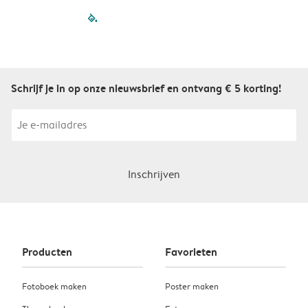
filled-pagination
outlined-paginatio
outlined-paginat
outlined-pagin
outlined-pag
outlined-p
Schrijf je in op onze nieuwsbrief en ontvang € 5 korting!
Inschrijven
Producten
Favorieten
Fotoboek maken
Poster maken