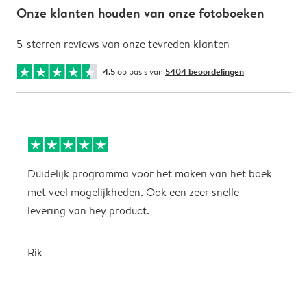
Onze klanten houden van onze fotoboeken
5-sterren reviews van onze tevreden klanten
4.5
op basis van
5404 beoordelingen
Duidelijk programma voor het maken van het boek
M
met veel mogelijkheden. Ook een zeer snelle
m
levering van hey product.
z
Rik