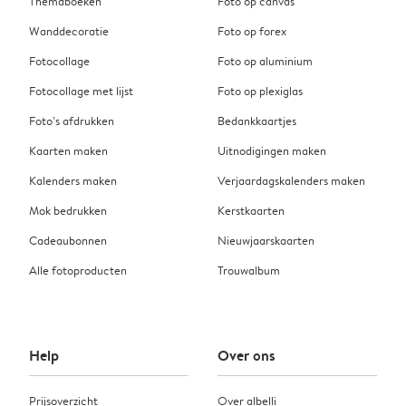
Themaboeken
Foto op canvas
Wanddecoratie
Foto op forex
Fotocollage
Foto op aluminium
Fotocollage met lijst
Foto op plexiglas
Foto’s afdrukken
Bedankkaartjes
Kaarten maken
Uitnodigingen maken
Kalenders maken
Verjaardagskalenders maken
Mok bedrukken
Kerstkaarten
Cadeaubonnen
Nieuwjaarskaarten
Alle fotoproducten
Trouwalbum
Help
Over ons
Prijsoverzicht
Over albelli