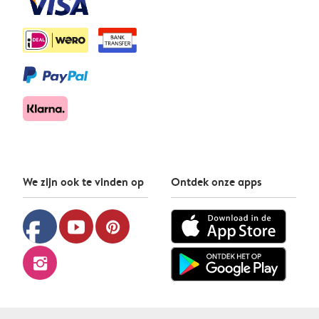
We zijn ook te vinden op
Ontdek onze apps
facebook
youtube
pinterest
instagram