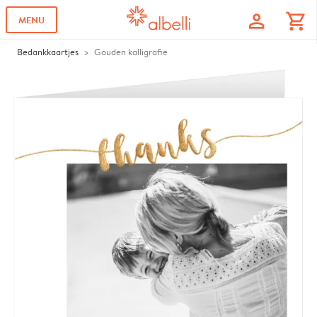
profile
shopping_cart
MENU
Bedankkaartjes
Gouden kalligrafie