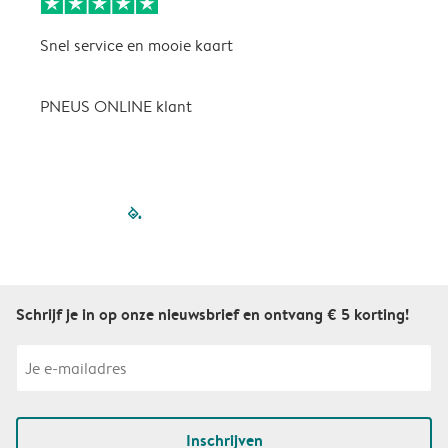
Snel service en mooie kaart
H
p
PNEUS ONLINE klant
filled-pagination
outlined-paginatio
outlined-paginat
outlined-pagin
outlined-pag
outlined-p
Schrijf je in op onze nieuwsbrief en ontvang € 5 korting!
Inschrijven