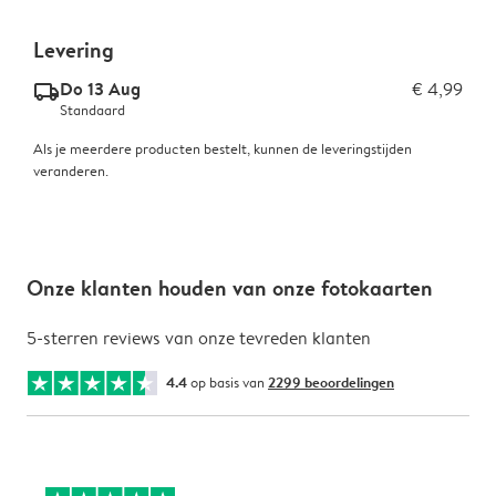
Levering
Do 13 Aug
€ 4,99
delivery_standard_v2
Standaard
Als je meerdere producten bestelt, kunnen de leveringstijden
veranderen.
Onze klanten houden van onze fotokaarten
5-sterren reviews van onze tevreden klanten
4.4
op basis van
2299 beoordelingen