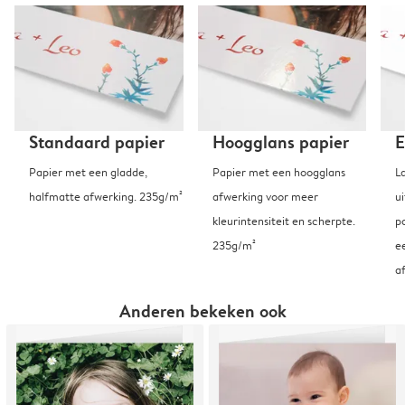
Standaard papier
Hoogglans papier
E
Papier met een gladde,
Papier met een hoogglans
L
halfmatte afwerking. 235g/m²
afwerking voor meer
u
kleurintensiteit en scherpte.
p
235g/m²
e
a
Anderen bekeken ook