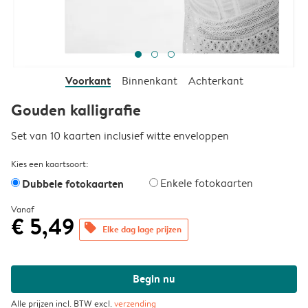
Voorkant
Binnenkant
Achterkant
Gouden kalligrafie
Set van 10 kaarten inclusief witte enveloppen
Kies een kaartsoort:
Dubbele fotokaarten
Enkele fotokaarten
Vanaf
€ 5,49
offers
Elke dag lage prijzen
Begin nu
Alle prijzen incl. BTW excl.
verzending