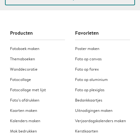
Producten
Favorieten
Fotoboek maken
Poster maken
Themaboeken
Foto op canvas
Wanddecoratie
Foto op forex
Fotocollage
Foto op aluminium
Fotocollage met lijst
Foto op plexiglas
Foto’s afdrukken
Bedankkaartjes
Kaarten maken
Uitnodigingen maken
Kalenders maken
Verjaardagskalenders maken
Mok bedrukken
Kerstkaarten