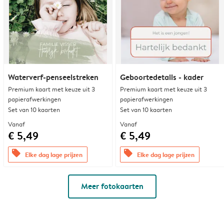
Waterverf-penseelstreken
Geboortedetails - kader
Premium kaart met keuze uit 3
Premium kaart met keuze uit 3
papierafwerkingen
papierafwerkingen
Set van 10 kaarten
Set van 10 kaarten
Vanaf
Vanaf
€ 5,49
€ 5,49
offers
offers
Elke dag lage prijzen
Elke dag lage prijzen
Meer fotokaarten