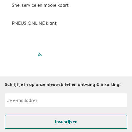
Snel service en mooie kaart
H
p
PNEUS ONLINE klant
filled-pagination
outlined-paginatio
outlined-paginat
outlined-pagin
outlined-pag
outlined-p
Schrijf je in op onze nieuwsbrief en ontvang € 5 korting!
Inschrijven