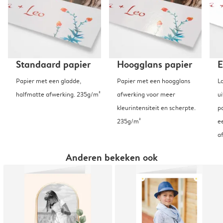
Standaard papier
Hoogglans papier
E
Papier met een gladde,
Papier met een hoogglans
L
halfmatte afwerking. 235g/m²
afwerking voor meer
u
kleurintensiteit en scherpte.
p
235g/m²
e
a
Anderen bekeken ook