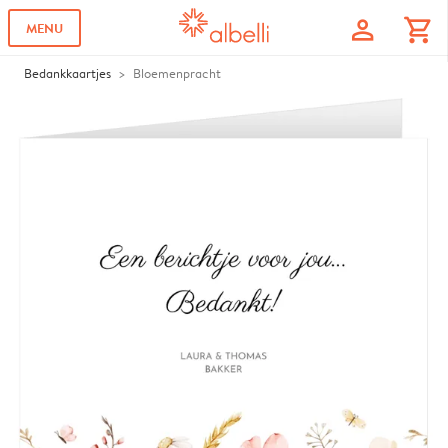
profile
shopping_cart
MENU
Bedankkaartjes
Bloemenpracht