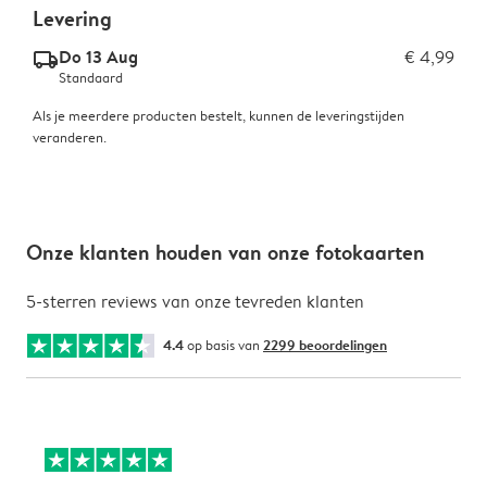
Levering
Do 13 Aug
€ 4,99
delivery_standard_v2
Standaard
Als je meerdere producten bestelt, kunnen de leveringstijden
veranderen.
Onze klanten houden van onze fotokaarten
5-sterren reviews van onze tevreden klanten
4.4
op basis van
2299 beoordelingen