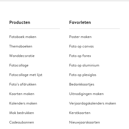
Producten
Favorieten
Fotoboek maken
Poster maken
Themaboeken
Foto op canvas
Wanddecoratie
Foto op forex
Fotocollage
Foto op aluminium
Fotocollage met lijst
Foto op plexiglas
Foto’s afdrukken
Bedankkaartjes
Kaarten maken
Uitnodigingen maken
Kalenders maken
Verjaardagskalenders maken
Mok bedrukken
Kerstkaarten
Cadeaubonnen
Nieuwjaarskaarten