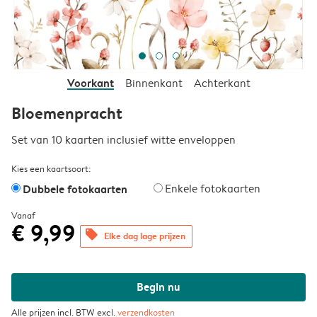
Voorkant
Binnenkant
Achterkant
Bloemenpracht
Set van 10 kaarten inclusief witte enveloppen
Kies een kaartsoort:
Dubbele fotokaarten
Enkele fotokaarten
Vanaf
€ 9,99
offers
Elke dag lage prijzen
Begin nu
Alle prijzen incl. BTW excl.
verzendkosten