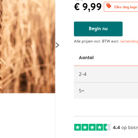
€ 9,99
offers
Elke dag lage 
Begin nu
Alle prijzen incl. BTW excl.
verzendin
Aantal
2-4
5+
4.4
op basi