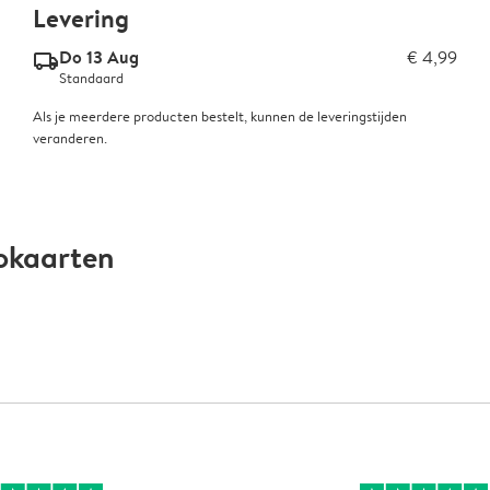
Levering
Do 13 Aug
€ 4,99
delivery_standard_v2
Standaard
Als je meerdere producten bestelt, kunnen de leveringstijden
veranderen.
okaarten