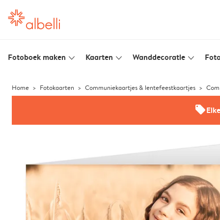
Fotoboek maken
Kaarten
Wanddecoratie
Foto
slim_arrow_down
slim_arrow_down
slim_arrow_down
Home
Fotokaarten
Communiekaartjes & lentefeestkaartjes
Comm
offers
Elk