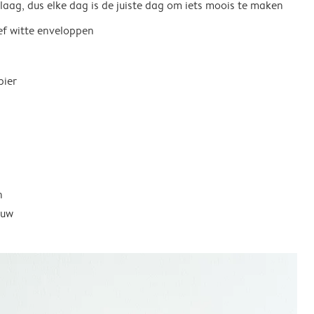
 laag, dus elke dag is de juiste dag om iets moois te maken
ief witte enveloppen
pier
n
ouw