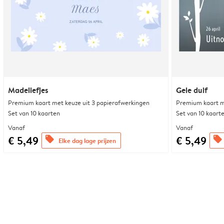
Madeliefjes
Gele duif
Premium kaart met keuze uit 3 papierafwerkingen
Premium kaart m
Set van 10 kaarten
Set van 10 kaart
Vanaf
Vanaf
€ 5,49
€ 5,49
offers
offers
Elke dag lage prijzen