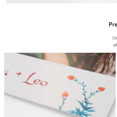
Pr
On
a