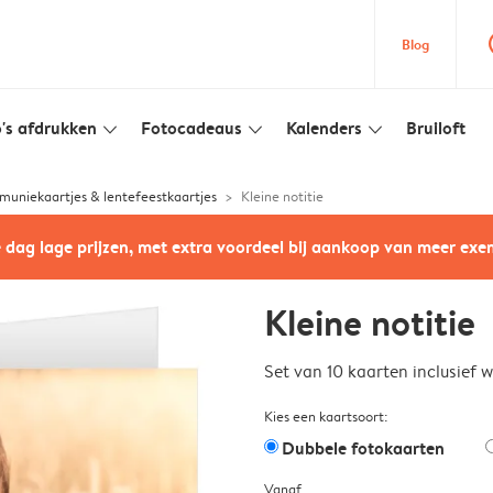
que
Blog
's afdrukken
Fotocadeaus
Kalenders
Bruiloft
slim_arrow_down
slim_arrow_down
slim_arrow_down
uniekaartjes & lentefeestkaartjes
Kleine notitie
e dag lage prijzen, met extra voordeel bij aankoop van meer ex
Kleine notitie
Set van 10 kaarten inclusief 
Kies een kaartsoort:
Dubbele fotokaarten
Vanaf