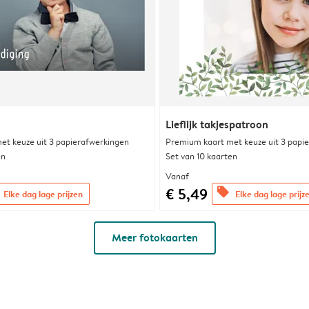
Lieflijk takjespatroon
et keuze uit 3 papierafwerkingen
Premium kaart met keuze uit 3 papi
en
Set van 10 kaarten
Vanaf
€ 5,49
offers
Elke dag lage prijzen
Elke dag lage prijz
Meer fotokaarten