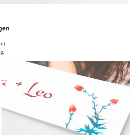
gen
rdt
g.