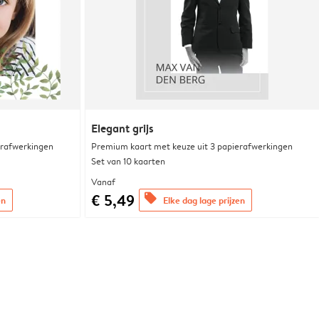
Elegant grijs
erafwerkingen
Premium kaart met keuze uit 3 papierafwerkingen
Set van 10 kaarten
Vanaf
€ 5,49
offers
en
Elke dag lage prijzen