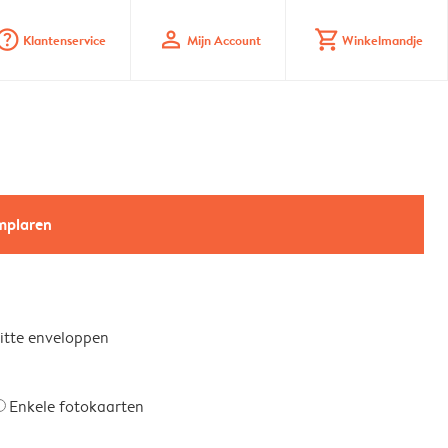
stion_mark_circle
profile
shopping_cart
Klantenservice
Mijn Account
Winkelmandje
emplaren
witte enveloppen
Enkele fotokaarten