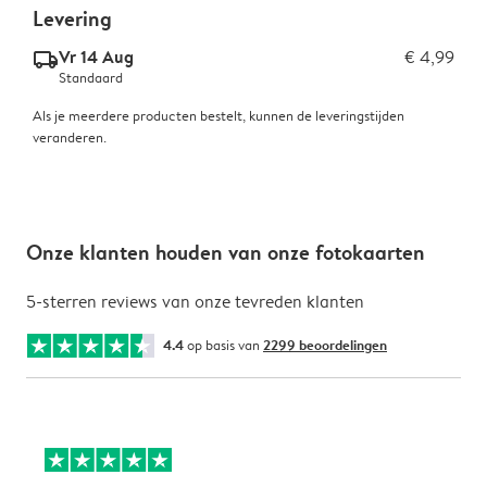
Levering
Vr 14 Aug
€ 4,99
delivery_standard_v2
Standaard
Als je meerdere producten bestelt, kunnen de leveringstijden
veranderen.
Onze klanten houden van onze fotokaarten
5-sterren reviews van onze tevreden klanten
4.4
op basis van
2299 beoordelingen