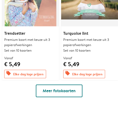
Trendsetter
Turquoise lint
Premium kaart met keuze uit 3
Premium kaart met keuze uit 3
papierafwerkingen
papierafwerkingen
Set van 10 kaarten
Set van 10 kaarten
Vanaf
Vanaf
€ 5,49
€ 5,49
offers
offers
Elke dag lage prijzen
Elke dag lage prijzen
Meer fotokaarten