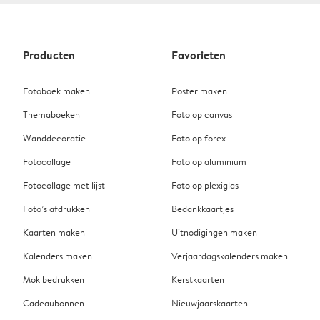
Producten
Favorieten
Fotoboek maken
Poster maken
Themaboeken
Foto op canvas
Wanddecoratie
Foto op forex
Fotocollage
Foto op aluminium
Fotocollage met lijst
Foto op plexiglas
Foto’s afdrukken
Bedankkaartjes
Kaarten maken
Uitnodigingen maken
Kalenders maken
Verjaardagskalenders maken
Mok bedrukken
Kerstkaarten
Cadeaubonnen
Nieuwjaarskaarten