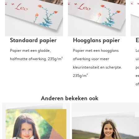
Standaard papier
Hoogglans papier
E
Papier met een gladde,
Papier met een hoogglans
L
halfmatte afwerking. 235g/m²
afwerking voor meer
u
kleurintensiteit en scherpte.
p
235g/m²
e
a
Anderen bekeken ook