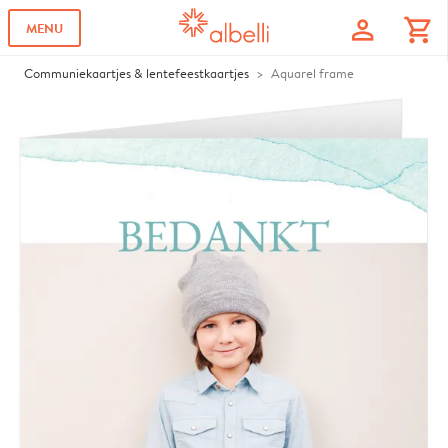
profile
shopping_cart
MENU
Communiekaartjes & lentefeestkaartjes
Aquarel frame