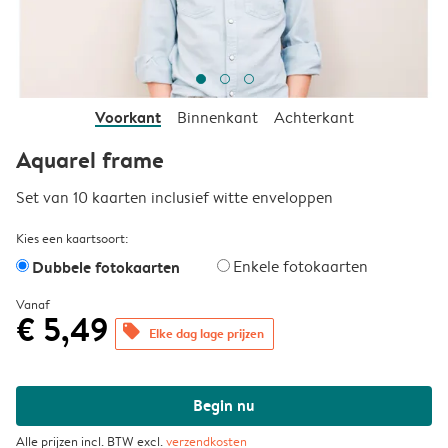
Voorkant
Binnenkant
Achterkant
Aquarel frame
Set van 10 kaarten inclusief witte enveloppen
Kies een kaartsoort:
Dubbele fotokaarten
Enkele fotokaarten
Vanaf
€ 5,49
offers
Elke dag lage prijzen
Begin nu
Alle prijzen incl. BTW excl.
verzendkosten