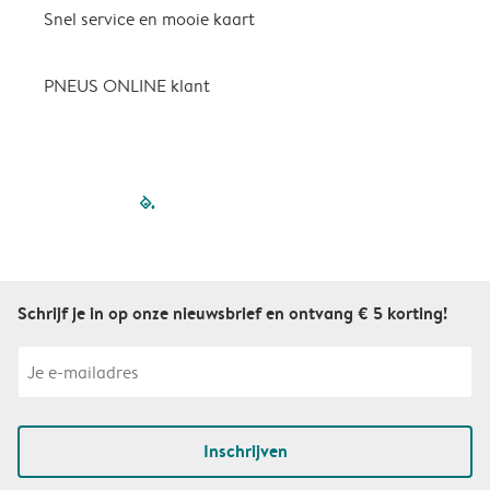
Snel service en mooie kaart
H
p
PNEUS ONLINE klant
filled-pagination
outlined-paginatio
outlined-paginat
outlined-pagin
outlined-pag
outlined-p
Schrijf je in op onze nieuwsbrief en ontvang € 5 korting!
Inschrijven