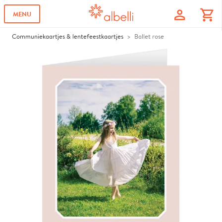
profile
shopping_cart
MENU
Communiekaartjes & lentefeestkaartjes
Ballet rose