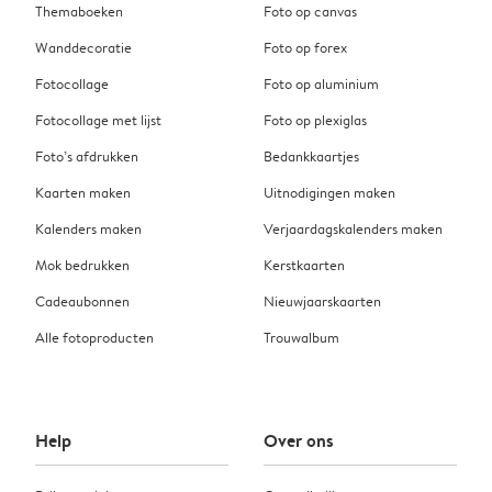
Themaboeken
Foto op canvas
Wanddecoratie
Foto op forex
Fotocollage
Foto op aluminium
Fotocollage met lijst
Foto op plexiglas
Foto’s afdrukken
Bedankkaartjes
Kaarten maken
Uitnodigingen maken
Kalenders maken
Verjaardagskalenders maken
Mok bedrukken
Kerstkaarten
Cadeaubonnen
Nieuwjaarskaarten
Alle fotoproducten
Trouwalbum
Help
Over ons