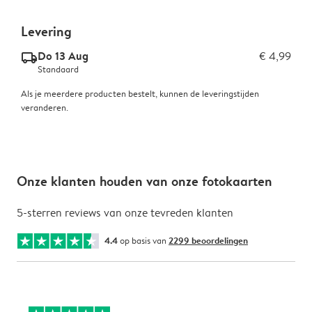
Levering
Do 13 Aug
€ 4,99
delivery_standard_v2
Standaard
Als je meerdere producten bestelt, kunnen de leveringstijden
veranderen.
Onze klanten houden van onze fotokaarten
5-sterren reviews van onze tevreden klanten
4.4
op basis van
2299 beoordelingen