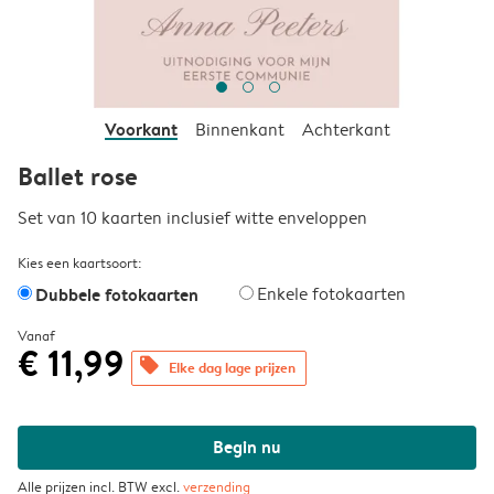
Voorkant
Binnenkant
Achterkant
Ballet rose
Set van 10 kaarten inclusief witte enveloppen
Kies een kaartsoort:
Dubbele fotokaarten
Enkele fotokaarten
Vanaf
€ 11,99
offers
Elke dag lage prijzen
Begin nu
Alle prijzen incl. BTW excl.
verzending