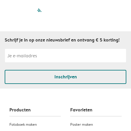
filled-pagination
outlined-paginatio
outlined-paginat
outlined-pagin
outlined-pag
outlined-p
Schrijf je in op onze nieuwsbrief en ontvang € 5 korting!
Inschrijven
Producten
Favorieten
Fotoboek maken
Poster maken