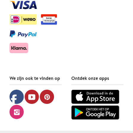
We zijn ook te vinden op
Ontdek onze apps
facebook
youtube
pinterest
instagram