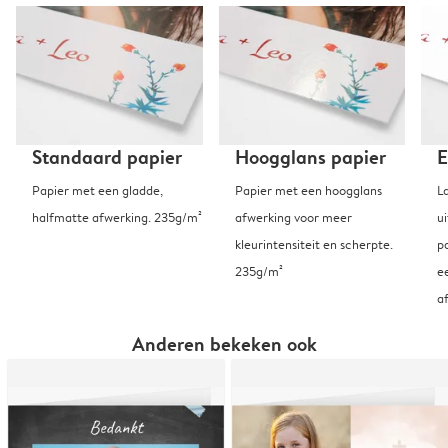
Standaard papier
Hoogglans papier
E
Papier met een gladde,
Papier met een hoogglans
L
halfmatte afwerking. 235g/m²
afwerking voor meer
u
kleurintensiteit en scherpte.
p
235g/m²
e
a
Anderen bekeken ook