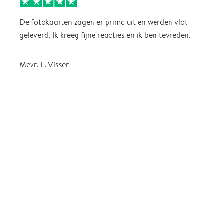
De fotokaarten zagen er prima uit en werden vlot
H
geleverd. Ik kreeg fijne reacties en ik ben tevreden.
S
K
b
Mevr. L. Visser
n
a
f
g
k
g
t
i
A