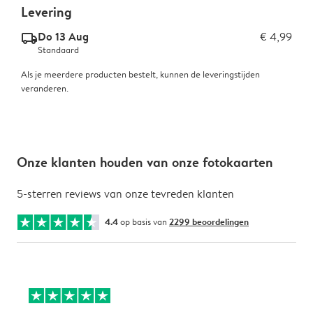
Levering
Do 13 Aug
€ 4,99
delivery_standard_v2
Standaard
Als je meerdere producten bestelt, kunnen de leveringstijden
veranderen.
Onze klanten houden van onze fotokaarten
5-sterren reviews van onze tevreden klanten
4.4
op basis van
2299 beoordelingen