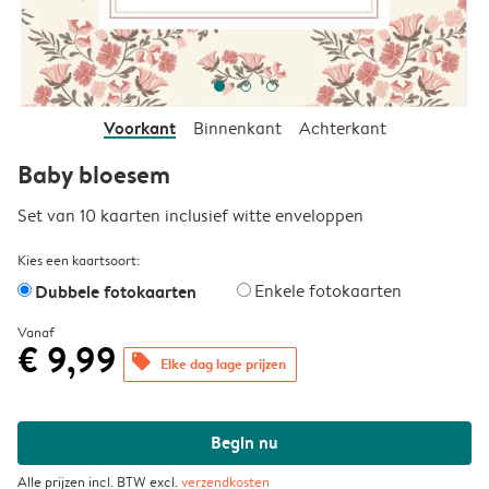
Voorkant
Binnenkant
Achterkant
Baby bloesem
Set van 10 kaarten inclusief witte enveloppen
Kies een kaartsoort:
Dubbele fotokaarten
Enkele fotokaarten
Vanaf
€ 9,99
offers
Elke dag lage prijzen
Begin nu
Alle prijzen incl. BTW excl.
verzendkosten