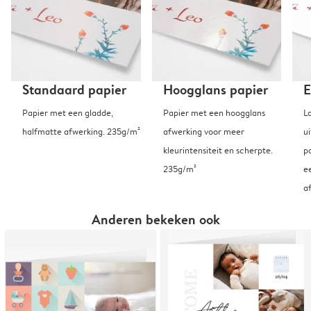
Standaard papier
Hoogglans papier
E
Papier met een gladde,
Papier met een hoogglans
L
halfmatte afwerking. 235g/m²
afwerking voor meer
u
kleurintensiteit en scherpte.
p
235g/m²
e
a
Anderen bekeken ook