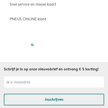
Snel service en mooie kaart
H
p
PNEUS ONLINE klant
filled-pagination
outlined-paginatio
outlined-paginat
outlined-pagin
outlined-pag
outlined-p
Schrijf je in op onze nieuwsbrief en ontvang € 5 korting!
Inschrijven