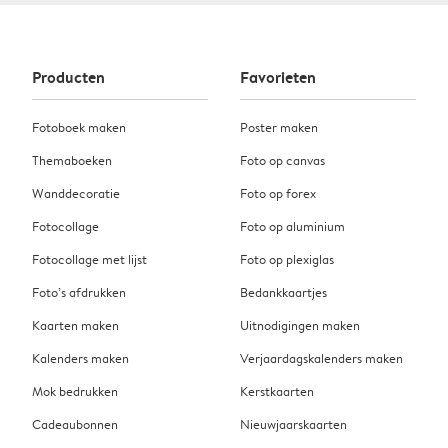
Producten
Favorieten
Fotoboek maken
Poster maken
Themaboeken
Foto op canvas
Wanddecoratie
Foto op forex
Fotocollage
Foto op aluminium
Fotocollage met lijst
Foto op plexiglas
Foto’s afdrukken
Bedankkaartjes
Kaarten maken
Uitnodigingen maken
Kalenders maken
Verjaardagskalenders maken
Mok bedrukken
Kerstkaarten
Cadeaubonnen
Nieuwjaarskaarten