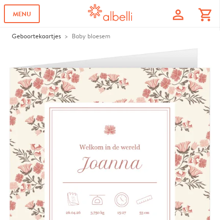
profile
shopping_cart
MENU
Geboortekaartjes
Baby bloesem