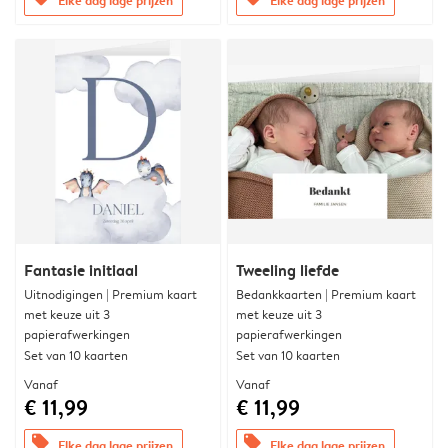
Fantasie initiaal
Tweeling liefde
Uitnodigingen | Premium kaart
Bedankkaarten | Premium kaart
met keuze uit 3
met keuze uit 3
papierafwerkingen
papierafwerkingen
Set van 10 kaarten
Set van 10 kaarten
Vanaf
Vanaf
€ 11,99
€ 11,99
offers
offers
Elke dag lage prijzen
Elke dag lage prijzen