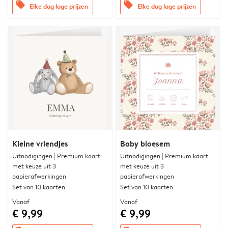
offers
offers
Elke dag lage prijzen
Elke dag lage prijzen
Kleine vriendjes
Baby bloesem
Uitnodigingen | Premium kaart
Uitnodigingen | Premium kaart
met keuze uit 3
met keuze uit 3
papierafwerkingen
papierafwerkingen
Set van 10 kaarten
Set van 10 kaarten
Vanaf
Vanaf
€ 9,99
€ 9,99