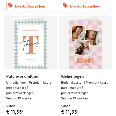
offers
offers
Elke dag lage prijzen
Elke dag lage prijzen
Patchwork initiaal
Kleine tegels
Uitnodigingen | Premium kaart
Bedankkaarten | Premium kaart
met keuze uit 3
met keuze uit 3
papierafwerkingen
papierafwerkingen
Set van 10 kaarten
Set van 10 kaarten
Vanaf
Vanaf
€ 11,99
€ 11,99