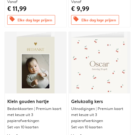
Vanaf
Vanaf
€ 11,99
€ 9,99
offers
offers
Elke dag lage prijzen
Elke dag lage prijzen
Klein gouden hartje
Gelukzalig kers
Bedankkaarten | Premium kaart
Uitnodigingen | Premium kaart
met keuze uit 3
met keuze uit 3
papierafwerkingen
papierafwerkingen
Set van 10 kaarten
Set van 10 kaarten