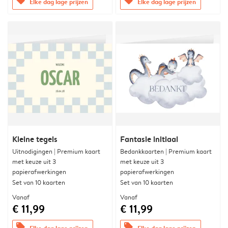
offers
offers
Elke dag lage prijzen
Elke dag lage prijzen
Kleine tegels
Fantasie initiaal
Uitnodigingen | Premium kaart
Bedankkaarten | Premium kaart
met keuze uit 3
met keuze uit 3
papierafwerkingen
papierafwerkingen
Set van 10 kaarten
Set van 10 kaarten
Vanaf
Vanaf
€ 11,99
€ 11,99
offers
offers
Elke dag lage prijzen
Elke dag lage prijzen