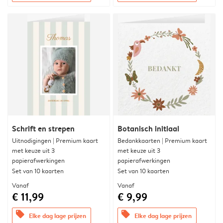
Schrift en strepen
Botanisch initiaal
Uitnodigingen | Premium kaart
Bedankkaarten | Premium kaart
met keuze uit 3
met keuze uit 3
papierafwerkingen
papierafwerkingen
Set van 10 kaarten
Set van 10 kaarten
Vanaf
Vanaf
€ 11,99
€ 9,99
offers
offers
Elke dag lage prijzen
Elke dag lage prijzen