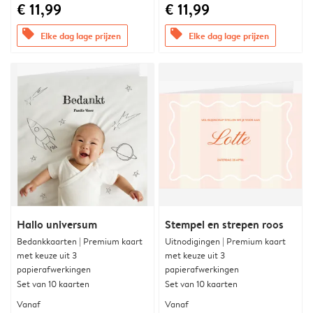
€ 11,99
€ 11,99
offers
offers
Elke dag lage prijzen
Elke dag lage prijzen
Hallo universum
Stempel en strepen roos
Bedankkaarten | Premium kaart
Uitnodigingen | Premium kaart
met keuze uit 3
met keuze uit 3
papierafwerkingen
papierafwerkingen
Set van 10 kaarten
Set van 10 kaarten
Vanaf
Vanaf