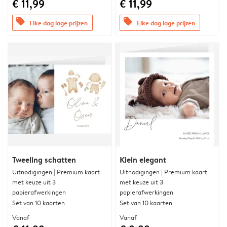
€ 11,99
€ 11,99
offers
offers
Elke dag lage prijzen
Elke dag lage prijzen
Tweeling schatten
Klein elegant
Uitnodigingen | Premium kaart
Uitnodigingen | Premium kaart
met keuze uit 3
met keuze uit 3
papierafwerkingen
papierafwerkingen
Set van 10 kaarten
Set van 10 kaarten
Vanaf
Vanaf