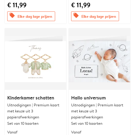
€ 11,99
€ 11,99
offers
offers
Elke dag lage prijzen
Elke dag lage prijzen
Kinderkamer schatten
Hallo universum
Uitnodigingen | Premium kaart
Uitnodigingen | Premium kaart
met keuze uit 3
met keuze uit 3
papierafwerkingen
papierafwerkingen
Set van 10 kaarten
Set van 10 kaarten
Vanaf
Vanaf