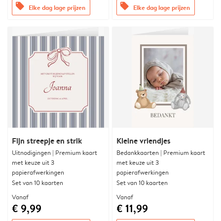
offers
offers
Elke dag lage prijzen
Elke dag lage prijzen
Fijn streepje en strik
Kleine vriendjes
Uitnodigingen | Premium kaart
Bedankkaarten | Premium kaart
met keuze uit 3
met keuze uit 3
papierafwerkingen
papierafwerkingen
Set van 10 kaarten
Set van 10 kaarten
Vanaf
Vanaf
€ 9,99
€ 11,99