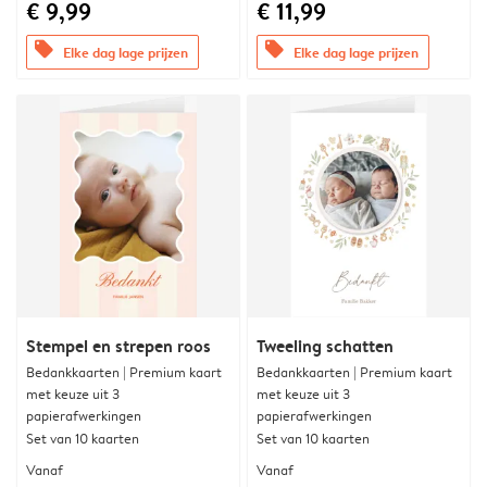
€ 9,99
€ 11,99
offers
offers
Elke dag lage prijzen
Elke dag lage prijzen
Stempel en strepen roos
Tweeling schatten
Bedankkaarten | Premium kaart
Bedankkaarten | Premium kaart
met keuze uit 3
met keuze uit 3
papierafwerkingen
papierafwerkingen
Set van 10 kaarten
Set van 10 kaarten
Vanaf
Vanaf