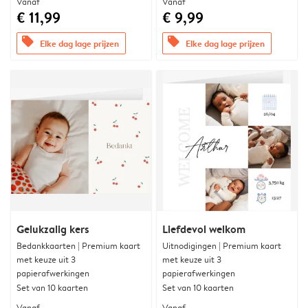
Vanaf
Vanaf
€ 11,99
€ 9,99
offers
offers
Elke dag lage prijzen
Elke dag lage prijzen
Gelukzalig kers
Liefdevol welkom
Bedankkaarten | Premium kaart
Uitnodigingen | Premium kaart
met keuze uit 3
met keuze uit 3
papierafwerkingen
papierafwerkingen
Set van 10 kaarten
Set van 10 kaarten
Vanaf
Vanaf