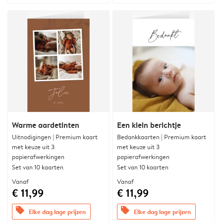
Warme aardetinten
Een klein berichtje
Uitnodigingen | Premium kaart
Bedankkaarten | Premium kaart
met keuze uit 3
met keuze uit 3
papierafwerkingen
papierafwerkingen
Set van 10 kaarten
Set van 10 kaarten
Vanaf
Vanaf
€ 11,99
€ 11,99
offers
offers
Elke dag lage prijzen
Elke dag lage prijzen