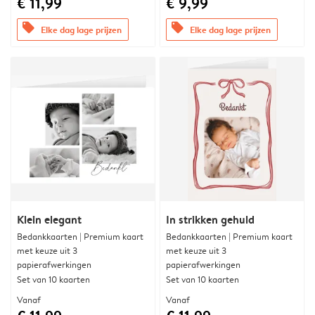
€ 11,99
€ 9,99
offers
offers
Elke dag lage prijzen
Elke dag lage prijzen
Klein elegant
In strikken gehuld
Bedankkaarten | Premium kaart
Bedankkaarten | Premium kaart
met keuze uit 3
met keuze uit 3
papierafwerkingen
papierafwerkingen
Set van 10 kaarten
Set van 10 kaarten
Vanaf
Vanaf