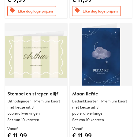
offers
offers
Elke dag lage prijzen
Elke dag lage prijzen
Stempel en strepen olijf
Maan liefde
Uitnodigingen | Premium kaart
Bedankkaarten | Premium kaart
met keuze uit 3
met keuze uit 3
papierafwerkingen
papierafwerkingen
Set van 10 kaarten
Set van 10 kaarten
Vanaf
Vanaf
€ 11,99
€ 11,99