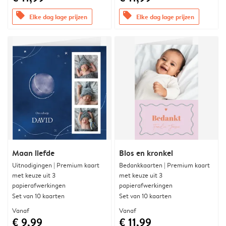
offers
offers
Elke dag lage prijzen
Elke dag lage prijzen
Maan liefde
Blos en kronkel
Uitnodigingen | Premium kaart
Bedankkaarten | Premium kaart
met keuze uit 3
met keuze uit 3
papierafwerkingen
papierafwerkingen
Set van 10 kaarten
Set van 10 kaarten
Vanaf
Vanaf
€ 9,99
€ 11,99