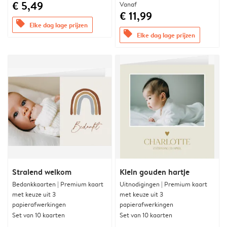
€ 5,49
Vanaf
€ 11,99
offers
Elke dag lage prijzen
offers
Elke dag lage prijzen
Stralend welkom
Klein gouden hartje
Bedankkaarten | Premium kaart
Uitnodigingen | Premium kaart
met keuze uit 3
met keuze uit 3
papierafwerkingen
papierafwerkingen
Set van 10 kaarten
Set van 10 kaarten