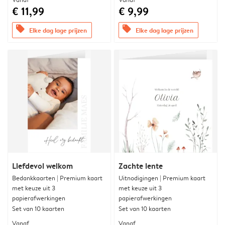
€ 11,99
€ 9,99
offers
offers
Elke dag lage prijzen
Elke dag lage prijzen
Liefdevol welkom
Zachte lente
Bedankkaarten | Premium kaart
Uitnodigingen | Premium kaart
met keuze uit 3
met keuze uit 3
papierafwerkingen
papierafwerkingen
Set van 10 kaarten
Set van 10 kaarten
Vanaf
Vanaf