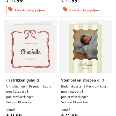
€ 11,99
€ 11,99
offers
offers
Elke dag lage prijzen
Elke dag lage prijzen
In strikken gehuld
Stempel en strepen olijf
Uitnodigingen | Premium kaart
Bedankkaarten | Premium kaart
met keuze uit 3
met keuze uit 3
papierafwerkingen
papierafwerkingen
Set van 10 kaarten
Set van 10 kaarten
Vanaf
Vanaf
€ 9,99
€ 11,99