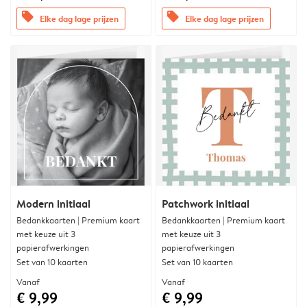
offers
offers
Elke dag lage prijzen
Elke dag lage prijzen
Modern initiaal
Patchwork initiaal
Bedankkaarten | Premium kaart
Bedankkaarten | Premium kaart
met keuze uit 3
met keuze uit 3
papierafwerkingen
papierafwerkingen
Set van 10 kaarten
Set van 10 kaarten
Vanaf
Vanaf
€ 9,99
€ 9,99