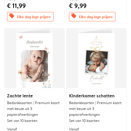
€ 11,99
€ 9,99
offers
offers
Elke dag lage prijzen
Elke dag lage prijzen
Zachte lente
Kinderkamer schatten
Bedankkaarten | Premium kaart
Bedankkaarten | Premium kaart
met keuze uit 3
met keuze uit 3
papierafwerkingen
papierafwerkingen
Set van 10 kaarten
Set van 10 kaarten
Vanaf
Vanaf