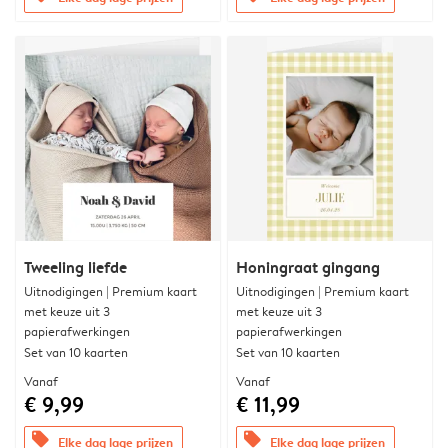
Tweeling liefde
Honingraat gingang
Uitnodigingen | Premium kaart
Uitnodigingen | Premium kaart
met keuze uit 3
met keuze uit 3
papierafwerkingen
papierafwerkingen
Set van 10 kaarten
Set van 10 kaarten
Vanaf
Vanaf
€ 9,99
€ 11,99
offers
offers
Elke dag lage prijzen
Elke dag lage prijzen