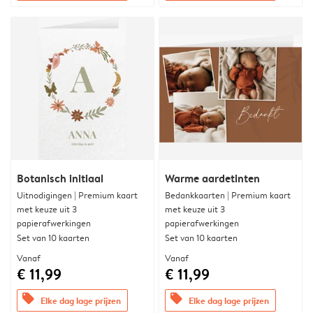
Botanisch initiaal
Warme aardetinten
Uitnodigingen | Premium kaart
Bedankkaarten | Premium kaart
met keuze uit 3
met keuze uit 3
papierafwerkingen
papierafwerkingen
Set van 10 kaarten
Set van 10 kaarten
Vanaf
Vanaf
€ 11,99
€ 11,99
offers
offers
Elke dag lage prijzen
Elke dag lage prijzen