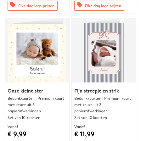
offers
offers
Elke dag lage prijzen
Elke dag lage prijzen
Onze kleine ster
Fijn streepje en strik
Bedankkaarten | Premium kaart
Bedankkaarten | Premium kaart
met keuze uit 3
met keuze uit 3
papierafwerkingen
papierafwerkingen
Set van 10 kaarten
Set van 10 kaarten
Vanaf
Vanaf
€ 9,99
€ 11,99