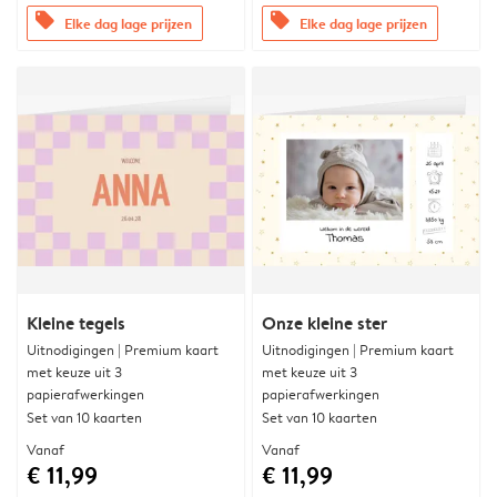
offers
offers
Elke dag lage prijzen
Elke dag lage prijzen
Kleine tegels
Onze kleine ster
Uitnodigingen | Premium kaart
Uitnodigingen | Premium kaart
met keuze uit 3
met keuze uit 3
papierafwerkingen
papierafwerkingen
Set van 10 kaarten
Set van 10 kaarten
Vanaf
Vanaf
€ 11,99
€ 11,99