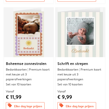
Boheemse zonnestralen
Schrift en strepen
Bedankkaarten | Premium kaart
Bedankkaarten | Premium kaart
met keuze uit 3
met keuze uit 3
papierafwerkingen
papierafwerkingen
Set van 10 kaarten
Set van 10 kaarten
Vanaf
Vanaf
€ 11,99
€ 9,99
offers
offers
Elke dag lage prijzen
Elke dag lage prijzen