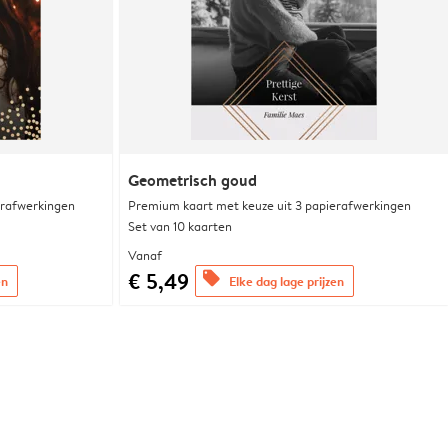
Geometrisch goud
erafwerkingen
Premium kaart met keuze uit 3 papierafwerkingen
Set van 10 kaarten
Vanaf
€ 5,49
offers
en
Elke dag lage prijzen