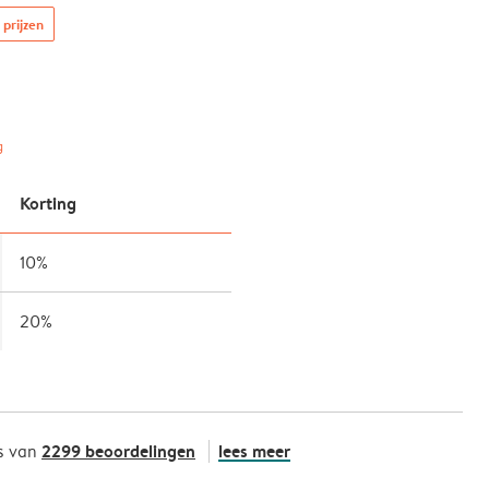
 prijzen
g
Korting
10%
20%
2299 beoordelingen
lees meer
s van