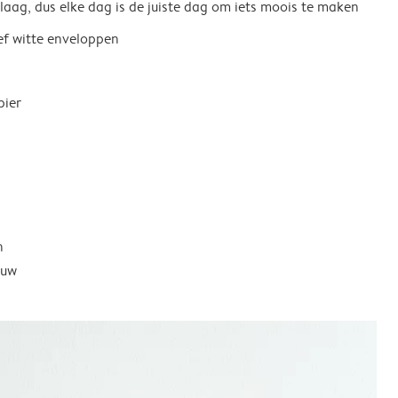
 laag, dus elke dag is de juiste dag om iets moois te maken
ief witte enveloppen
pier
n
ouw