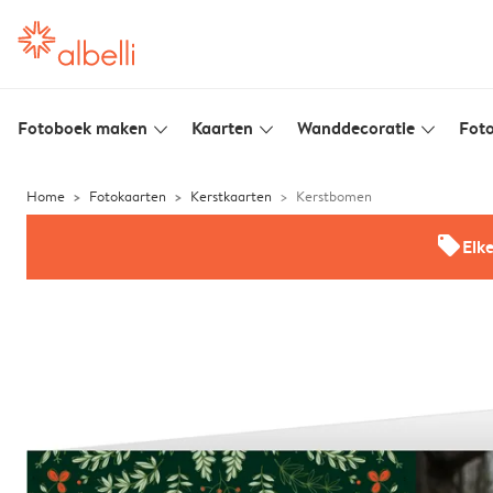
Fotoboek maken
Kaarten
Wanddecoratie
Foto
slim_arrow_down
slim_arrow_down
slim_arrow_down
Home
Fotokaarten
Kerstkaarten
Kerstbomen
offers
Elk