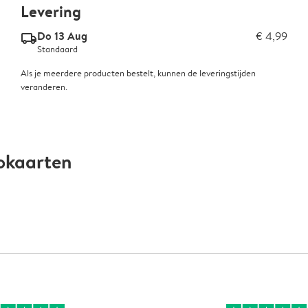
Levering
Do 13 Aug
€ 4,99
delivery_standard_v2
Standaard
Als je meerdere producten bestelt, kunnen de leveringstijden
veranderen.
okaarten