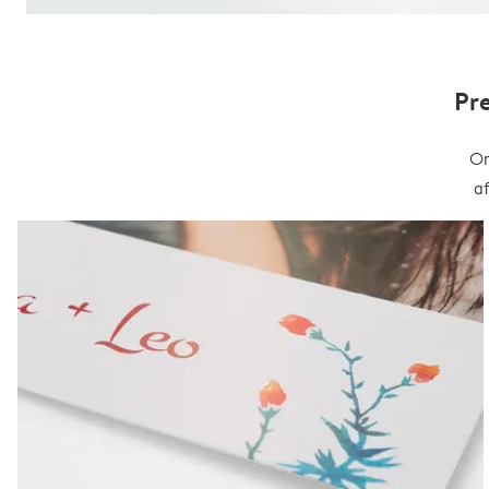
Pr
On
a