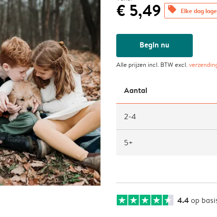
€ 5,49
offers
Elke dag lage
Begin nu
Alle prijzen incl. BTW excl.
verzendin
Aantal
2-4
5+
4.4
op basi