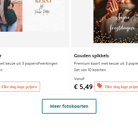
r
Gouden spikkels
et keuze uit 3 papierafwerkingen
Premium kaart met keuze uit 3 papi
en
Set van 10 kaarten
Vanaf
€ 5,49
offers
Elke dag lage prijzen
Elke dag lage prijz
Meer fotokaarten