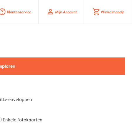
stion_mark_circle
profile
shopping_cart
Klantenservice
Mijn Account
Winkelmandje
emplaren
witte enveloppen
Enkele fotokaarten