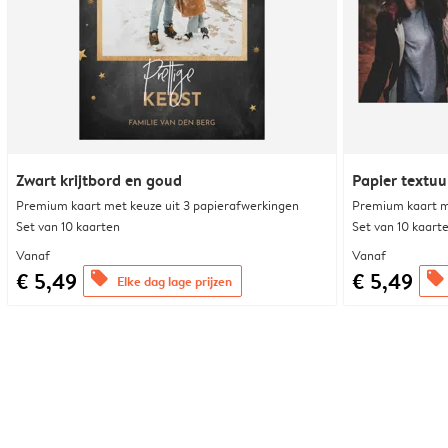
Zwart krijtbord en goud
Papier textuu
Premium kaart met keuze uit 3 papierafwerkingen
Premium kaart m
Set van 10 kaarten
Set van 10 kaart
Vanaf
Vanaf
€ 5,49
€ 5,49
offers
offers
Elke dag lage prijzen