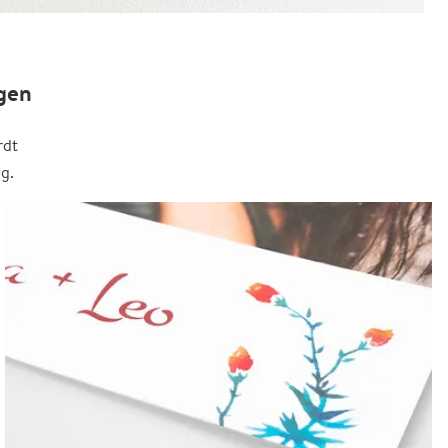
gen
rdt
g.