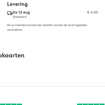
Levering
Do 13 Aug
€ 4,99
delivery_standard_v2
Standaard
Als je meerdere producten bestelt, kunnen de leveringstijden
veranderen.
okaarten