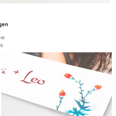
gen
rdt
g.