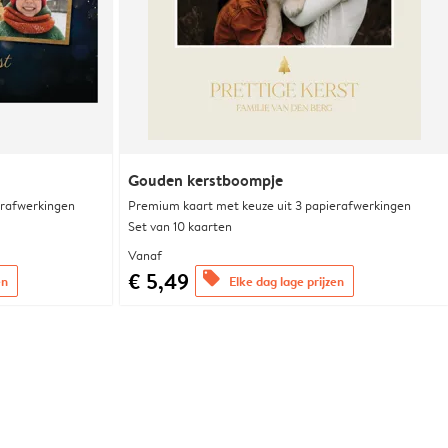
Gouden kerstboompje
erafwerkingen
Premium kaart met keuze uit 3 papierafwerkingen
Set van 10 kaarten
Vanaf
€ 5,49
offers
en
Elke dag lage prijzen