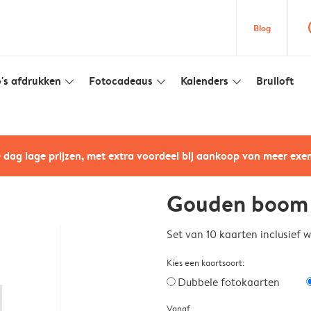
que
Blog
's afdrukken
Fotocadeaus
Kalenders
Bruiloft
slim_arrow_down
slim_arrow_down
slim_arrow_down
e dag lage prijzen, met extra voordeel bij aankoop van meer ex
Gouden boom
Set van 10 kaarten inclusief 
Kies een kaartsoort:
Dubbele fotokaarten
Vanaf