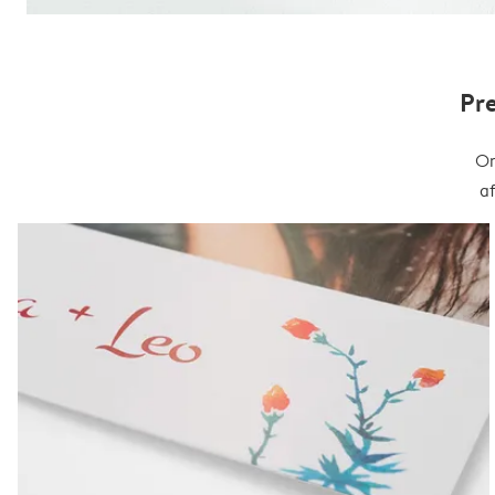
Pr
On
a