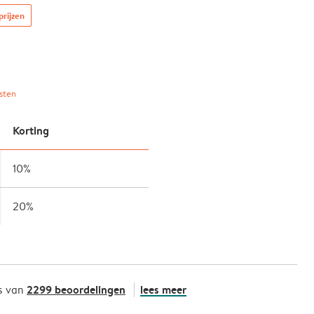
prijzen
sten
Korting
10%
20%
2299 beoordelingen
lees meer
s van