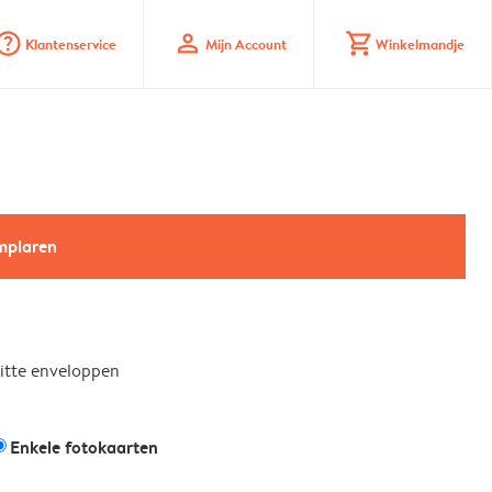
stion_mark_circle
profile
shopping_cart
Klantenservice
Mijn Account
Winkelmandje
emplaren
witte enveloppen
Enkele fotokaarten