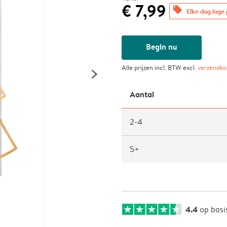
€ 7,99
offers
Elke dag lage 
Begin nu
Alle prijzen incl. BTW excl.
verzendko
Aantal
2-4
5+
4.4
op basi