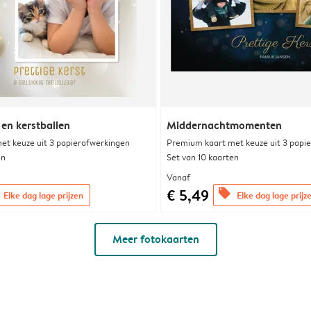
en kerstballen
Middernachtmomenten
et keuze uit 3 papierafwerkingen
Premium kaart met keuze uit 3 papi
en
Set van 10 kaarten
Vanaf
€ 5,49
offers
Elke dag lage prijzen
Elke dag lage prijz
Meer fotokaarten