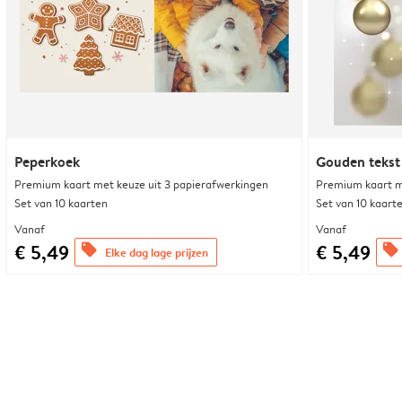
Peperkoek
Gouden tekst 
Premium kaart met keuze uit 3 papierafwerkingen
Premium kaart m
Set van 10 kaarten
Set van 10 kaart
Vanaf
Vanaf
€ 5,49
€ 5,49
offers
offers
Elke dag lage prijzen