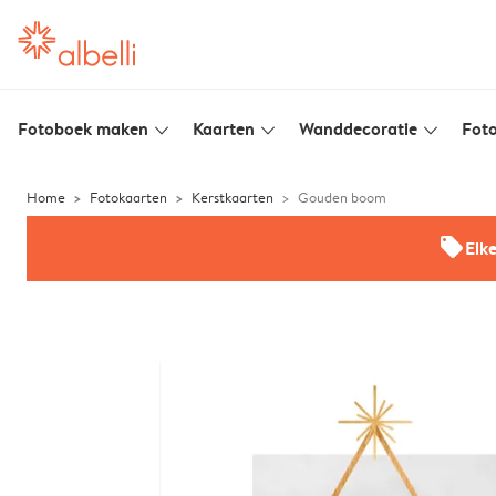
Fotoboek maken
Kaarten
Wanddecoratie
Foto
slim_arrow_down
slim_arrow_down
slim_arrow_down
Home
Fotokaarten
Kerstkaarten
Gouden boom
offers
Elk