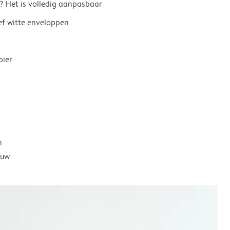
? Het is volledig aanpasbaar
ief witte enveloppen
pier
n
ouw