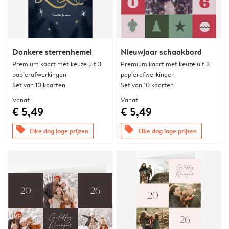
Donkere sterrenhemel
Nieuwjaar schaakbord
Premium kaart met keuze uit 3
Premium kaart met keuze uit 3
papierafwerkingen
papierafwerkingen
Set van 10 kaarten
Set van 10 kaarten
Vanaf
Vanaf
€ 5,49
€ 5,49
offers
offers
Elke dag lage prijzen
Elke dag lage prijzen