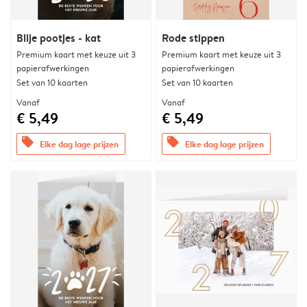
Blije pootjes - kat
Rode stippen
Premium kaart met keuze uit 3
Premium kaart met keuze uit 3
papierafwerkingen
papierafwerkingen
Set van 10 kaarten
Set van 10 kaarten
Vanaf
Vanaf
€ 5,49
€ 5,49
offers
offers
Elke dag lage prijzen
Elke dag lage prijzen