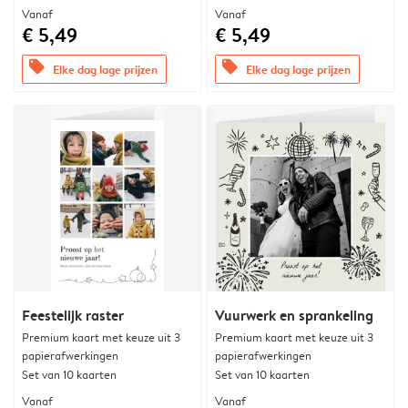
Vanaf
Vanaf
€ 5,49
€ 5,49
offers
offers
Elke dag lage prijzen
Elke dag lage prijzen
Feestelijk raster
Vuurwerk en sprankeling
Premium kaart met keuze uit 3
Premium kaart met keuze uit 3
papierafwerkingen
papierafwerkingen
Set van 10 kaarten
Set van 10 kaarten
Vanaf
Vanaf