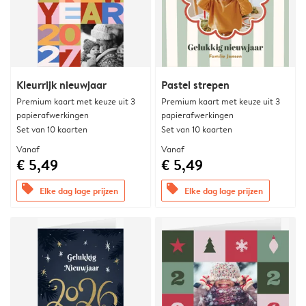
Kleurrijk nieuwjaar
Pastel strepen
Premium kaart met keuze uit 3
Premium kaart met keuze uit 3
papierafwerkingen
papierafwerkingen
Set van 10 kaarten
Set van 10 kaarten
Vanaf
Vanaf
€ 5,49
€ 5,49
offers
offers
Elke dag lage prijzen
Elke dag lage prijzen