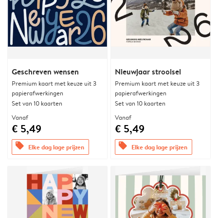
Geschreven wensen
Nieuwjaar strooisel
Premium kaart met keuze uit 3
Premium kaart met keuze uit 3
papierafwerkingen
papierafwerkingen
Set van 10 kaarten
Set van 10 kaarten
Vanaf
Vanaf
€ 5,49
€ 5,49
offers
offers
Elke dag lage prijzen
Elke dag lage prijzen