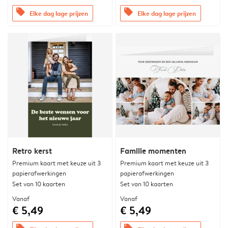
offers
offers
Elke dag lage prijzen
Elke dag lage prijzen
Retro kerst
Familie momenten
Premium kaart met keuze uit 3
Premium kaart met keuze uit 3
papierafwerkingen
papierafwerkingen
Set van 10 kaarten
Set van 10 kaarten
Vanaf
Vanaf
€ 5,49
€ 5,49