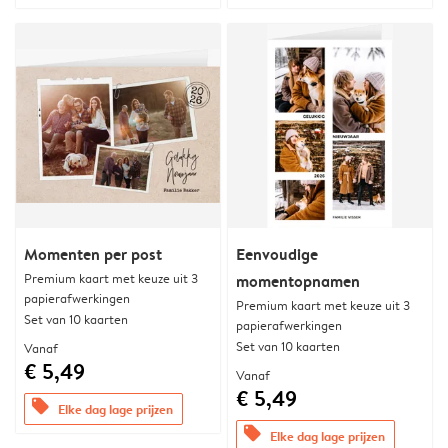
Momenten per post
Eenvoudige
Premium kaart met keuze uit 3
momentopnamen
papierafwerkingen
Premium kaart met keuze uit 3
Set van 10 kaarten
papierafwerkingen
Set van 10 kaarten
Vanaf
€ 5,49
Vanaf
€ 5,49
offers
Elke dag lage prijzen
offers
Elke dag lage prijzen