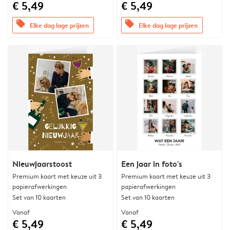
€ 5,49
€ 5,49
offers
offers
Elke dag lage prijzen
Elke dag lage prijzen
Nieuwjaarstoost
Een jaar in foto's
Premium kaart met keuze uit 3
Premium kaart met keuze uit 3
papierafwerkingen
papierafwerkingen
Set van 10 kaarten
Set van 10 kaarten
Vanaf
Vanaf
€ 5,49
€ 5,49