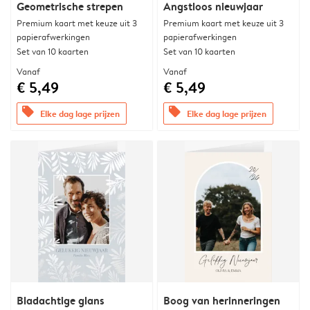
Geometrische strepen
Angstloos nieuwjaar
Premium kaart met keuze uit 3
Premium kaart met keuze uit 3
papierafwerkingen
papierafwerkingen
Set van 10 kaarten
Set van 10 kaarten
Vanaf
Vanaf
€ 5,49
€ 5,49
offers
offers
Elke dag lage prijzen
Elke dag lage prijzen
Bladachtige glans
Boog van herinneringen