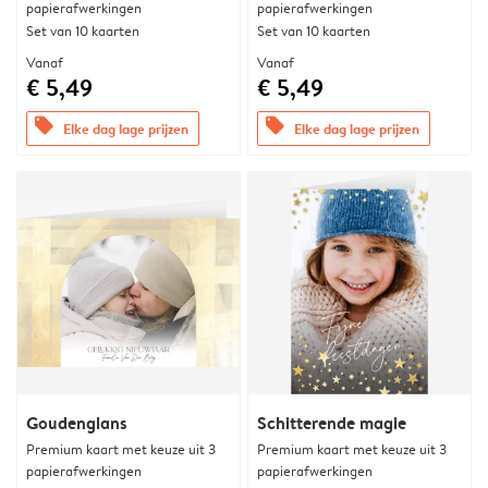
papierafwerkingen
papierafwerkingen
Set van 10 kaarten
Set van 10 kaarten
Vanaf
Vanaf
€ 5,49
€ 5,49
offers
offers
Elke dag lage prijzen
Elke dag lage prijzen
Goudenglans
Schitterende magie
Premium kaart met keuze uit 3
Premium kaart met keuze uit 3
papierafwerkingen
papierafwerkingen