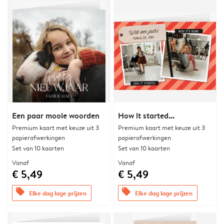
Een paar mooie woorden
How it started...
Premium kaart met keuze uit 3
Premium kaart met keuze uit 3
papierafwerkingen
papierafwerkingen
Set van 10 kaarten
Set van 10 kaarten
Vanaf
Vanaf
€ 5,49
€ 5,49
offers
offers
Elke dag lage prijzen
Elke dag lage prijzen