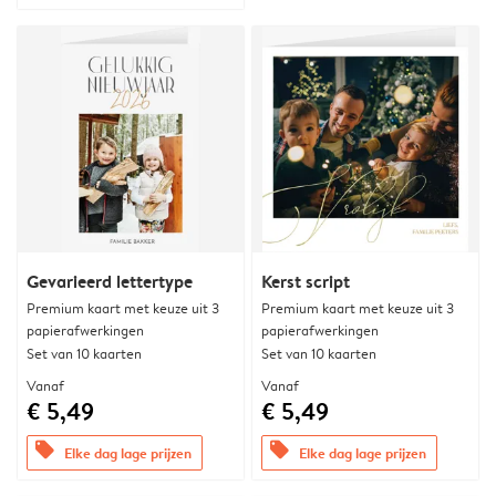
Gevarieerd lettertype
Kerst script
Premium kaart met keuze uit 3
Premium kaart met keuze uit 3
papierafwerkingen
papierafwerkingen
Set van 10 kaarten
Set van 10 kaarten
Vanaf
Vanaf
€ 5,49
€ 5,49
offers
offers
Elke dag lage prijzen
Elke dag lage prijzen