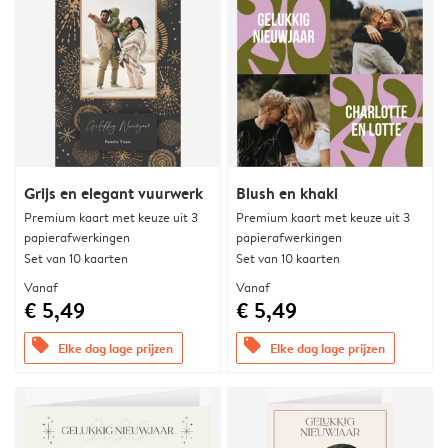
Grijs en elegant vuurwerk
Blush en khaki
Premium kaart met keuze uit 3
Premium kaart met keuze uit 3
papierafwerkingen
papierafwerkingen
Set van 10 kaarten
Set van 10 kaarten
Vanaf
Vanaf
€ 5,49
€ 5,49
offers
offers
Elke dag lage prijzen
Elke dag lage prijzen