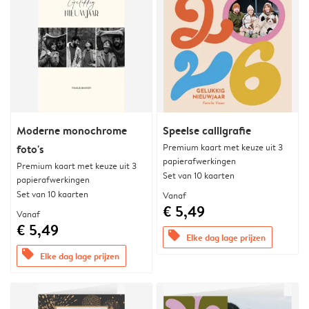
Moderne monochrome
Speelse calligrafie
Premium kaart met keuze uit 3
foto's
papierafwerkingen
Premium kaart met keuze uit 3
Set van 10 kaarten
papierafwerkingen
Set van 10 kaarten
Vanaf
€ 5,49
Vanaf
€ 5,49
offers
Elke dag lage prijzen
offers
Elke dag lage prijzen