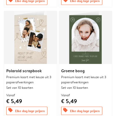
offers
offers
Elke dag lage prijzen
Elke dag lage prijzen
Polaroid scrapbook
Groene boog
Premium kaart met keuze uit 3
Premium kaart met keuze uit 3
papierafwerkingen
papierafwerkingen
Set van 10 kaarten
Set van 10 kaarten
Vanaf
Vanaf
€ 5,49
€ 5,49
offers
offers
Elke dag lage prijzen
Elke dag lage prijzen