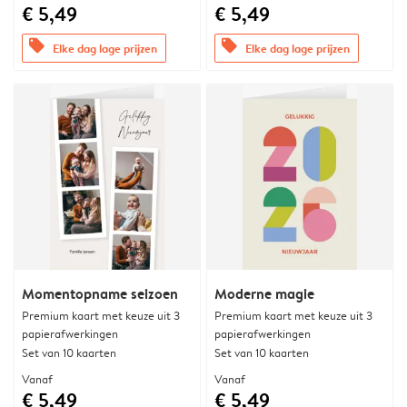
€ 5,49
€ 5,49
offers
offers
Elke dag lage prijzen
Elke dag lage prijzen
Momentopname seizoen
Moderne magie
Premium kaart met keuze uit 3
Premium kaart met keuze uit 3
papierafwerkingen
papierafwerkingen
Set van 10 kaarten
Set van 10 kaarten
Vanaf
Vanaf
€ 5,49
€ 5,49