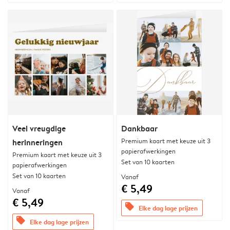
Veel vreugdige
Dankbaar
Premium kaart met keuze uit 3
herinneringen
papierafwerkingen
Premium kaart met keuze uit 3
Set van 10 kaarten
papierafwerkingen
Set van 10 kaarten
Vanaf
€ 5,49
Vanaf
€ 5,49
offers
Elke dag lage prijzen
offers
Elke dag lage prijzen