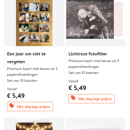
Een jaar om niet te
Lichtroze fotofilter
Premium kaart met keuze uit 3
vergeten
papierafwerkingen
Premium kaart met keuze uit 3
Set van 10 kaarten
papierafwerkingen
Set van 10 kaarten
Vanaf
€ 5,49
Vanaf
€ 5,49
offers
Elke dag lage prijzen
offers
Elke dag lage prijzen