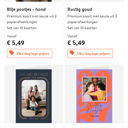
Blije pootjes - hond
Rustig goud
Premium kaart met keuze uit 3
Premium kaart met keuze uit 3
papierafwerkingen
papierafwerkingen
Set van 10 kaarten
Set van 10 kaarten
Vanaf
Vanaf
€ 5,49
€ 5,49
offers
offers
Elke dag lage prijzen
Elke dag lage prijzen