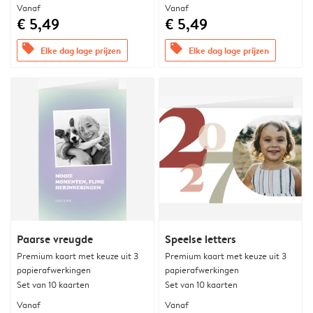
Vanaf
Vanaf
€ 5,49
€ 5,49
offers
offers
Elke dag lage prijzen
Elke dag lage prijzen
Paarse vreugde
Speelse letters
Premium kaart met keuze uit 3
Premium kaart met keuze uit 3
papierafwerkingen
papierafwerkingen
Set van 10 kaarten
Set van 10 kaarten
Vanaf
Vanaf