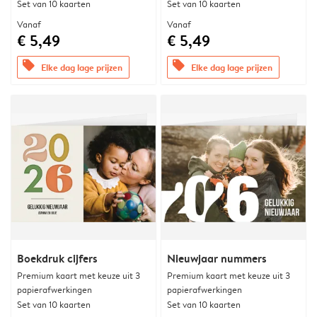
Set van 10 kaarten
Set van 10 kaarten
Vanaf
Vanaf
€ 5,49
€ 5,49
offers
offers
Elke dag lage prijzen
Elke dag lage prijzen
Boekdruk cijfers
Nieuwjaar nummers
Premium kaart met keuze uit 3
Premium kaart met keuze uit 3
papierafwerkingen
papierafwerkingen
Set van 10 kaarten
Set van 10 kaarten