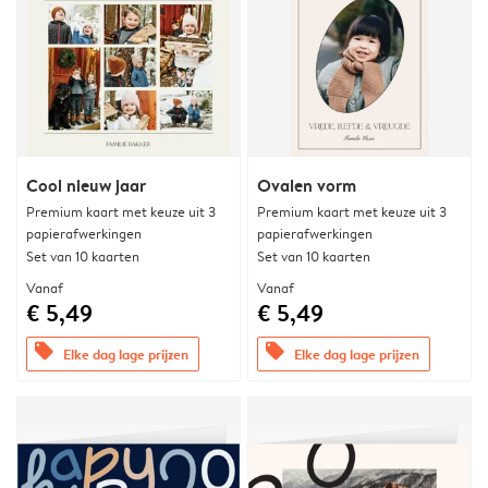
Cool nieuw jaar
Ovalen vorm
Premium kaart met keuze uit 3
Premium kaart met keuze uit 3
papierafwerkingen
papierafwerkingen
Set van 10 kaarten
Set van 10 kaarten
Vanaf
Vanaf
€ 5,49
€ 5,49
offers
offers
Elke dag lage prijzen
Elke dag lage prijzen