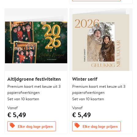
Altijdgroene festiviteiten
Winter serif
Premium kaart met keuze uit 3
Premium kaart met keuze uit 3
papierafwerkingen
papierafwerkingen
Set van 10 kaarten
Set van 10 kaarten
Vanaf
Vanaf
€ 5,49
€ 5,49
offers
offers
Elke dag lage prijzen
Elke dag lage prijzen