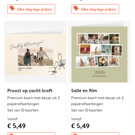
offers
offers
Elke dag lage prijzen
Elke dag lage prijzen
Proost op zacht kraft
Salie en film
Premium kaart met keuze uit 3
Premium kaart met keuze uit 3
papierafwerkingen
papierafwerkingen
Set van 10 kaarten
Set van 10 kaarten
Vanaf
Vanaf
€ 5,49
€ 5,49