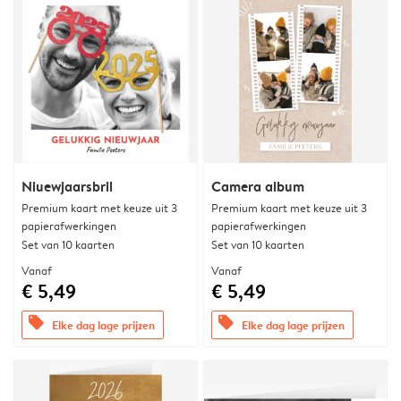
Niuewjaarsbril
Camera album
Premium kaart met keuze uit 3
Premium kaart met keuze uit 3
papierafwerkingen
papierafwerkingen
Set van 10 kaarten
Set van 10 kaarten
Vanaf
Vanaf
€ 5,49
€ 5,49
offers
offers
Elke dag lage prijzen
Elke dag lage prijzen