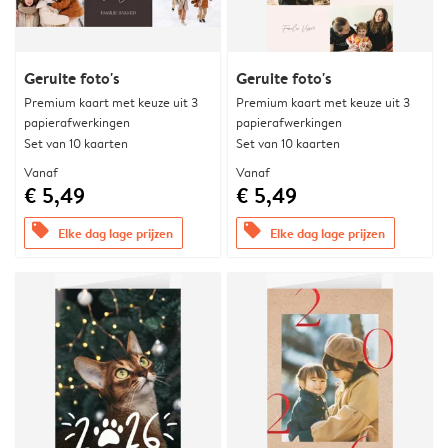
Geruite foto's
Geruite foto's
Premium kaart met keuze uit 3
Premium kaart met keuze uit 3
papierafwerkingen
papierafwerkingen
Set van 10 kaarten
Set van 10 kaarten
Vanaf
Vanaf
€ 5,49
€ 5,49
offers
offers
Elke dag lage prijzen
Elke dag lage prijzen