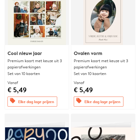
Cool nieuw jaar
Ovalen vorm
Premium kaart met keuze uit 3
Premium kaart met keuze uit 3
papierafwerkingen
papierafwerkingen
Set van 10 kaarten
Set van 10 kaarten
Vanaf
Vanaf
€ 5,49
€ 5,49
offers
offers
Elke dag lage prijzen
Elke dag lage prijzen