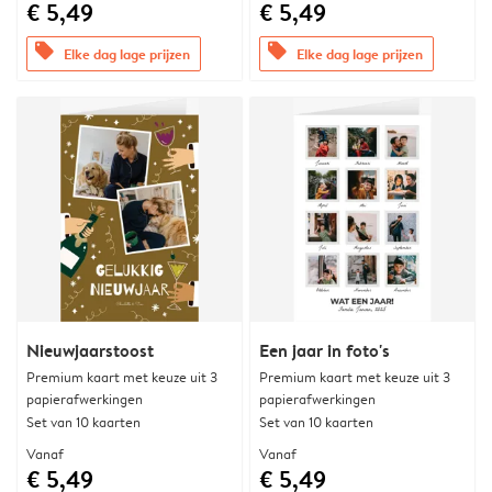
€ 5,49
€ 5,49
offers
offers
Elke dag lage prijzen
Elke dag lage prijzen
Nieuwjaarstoost
Een jaar in foto's
Premium kaart met keuze uit 3
Premium kaart met keuze uit 3
papierafwerkingen
papierafwerkingen
Set van 10 kaarten
Set van 10 kaarten
Vanaf
Vanaf
€ 5,49
€ 5,49