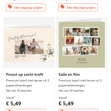
offers
offers
Elke dag lage prijzen
Elke dag lage prijzen
Proost op zacht kraft
Salie en film
Premium kaart met keuze uit 3
Premium kaart met keuze uit 3
papierafwerkingen
papierafwerkingen
Set van 10 kaarten
Set van 10 kaarten
Vanaf
Vanaf
€ 5,49
€ 5,49