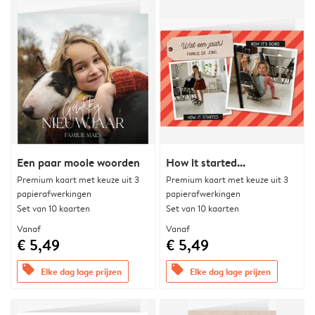
Een paar mooie woorden
How it started...
Premium kaart met keuze uit 3
Premium kaart met keuze uit 3
papierafwerkingen
papierafwerkingen
Set van 10 kaarten
Set van 10 kaarten
Vanaf
Vanaf
€ 5,49
€ 5,49
offers
offers
Elke dag lage prijzen
Elke dag lage prijzen