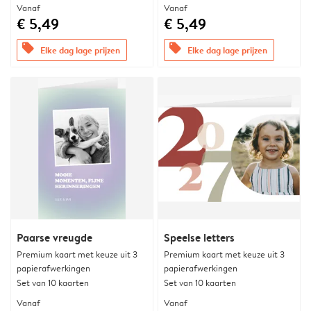
Vanaf
Vanaf
€ 5,49
€ 5,49
offers
offers
Elke dag lage prijzen
Elke dag lage prijzen
Paarse vreugde
Speelse letters
Premium kaart met keuze uit 3
Premium kaart met keuze uit 3
papierafwerkingen
papierafwerkingen
Set van 10 kaarten
Set van 10 kaarten
Vanaf
Vanaf