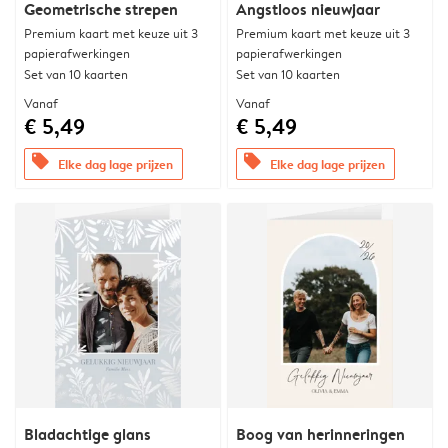
Geometrische strepen
Angstloos nieuwjaar
Premium kaart met keuze uit 3
Premium kaart met keuze uit 3
papierafwerkingen
papierafwerkingen
Set van 10 kaarten
Set van 10 kaarten
Vanaf
Vanaf
€ 5,49
€ 5,49
offers
offers
Elke dag lage prijzen
Elke dag lage prijzen
Bladachtige glans
Boog van herinneringen