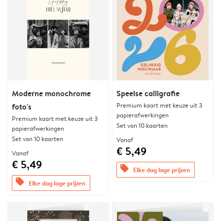
Moderne monochrome
Speelse calligrafie
Premium kaart met keuze uit 3
foto's
papierafwerkingen
Premium kaart met keuze uit 3
Set van 10 kaarten
papierafwerkingen
Set van 10 kaarten
Vanaf
€ 5,49
Vanaf
€ 5,49
offers
Elke dag lage prijzen
offers
Elke dag lage prijzen