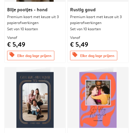
Blije pootjes - hond
Rustig goud
Premium kaart met keuze uit 3
Premium kaart met keuze uit 3
papierafwerkingen
papierafwerkingen
Set van 10 kaarten
Set van 10 kaarten
Vanaf
Vanaf
€ 5,49
€ 5,49
offers
offers
Elke dag lage prijzen
Elke dag lage prijzen