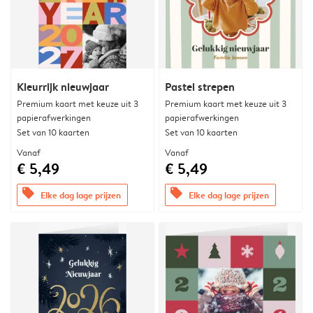
Kleurrijk nieuwjaar
Pastel strepen
Premium kaart met keuze uit 3
Premium kaart met keuze uit 3
papierafwerkingen
papierafwerkingen
Set van 10 kaarten
Set van 10 kaarten
Vanaf
Vanaf
€ 5,49
€ 5,49
offers
offers
Elke dag lage prijzen
Elke dag lage prijzen