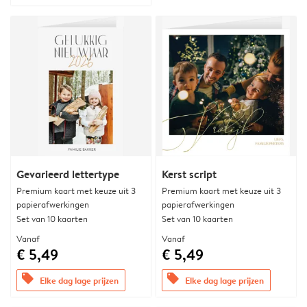
Gevarieerd lettertype
Kerst script
Premium kaart met keuze uit 3
Premium kaart met keuze uit 3
papierafwerkingen
papierafwerkingen
Set van 10 kaarten
Set van 10 kaarten
Vanaf
Vanaf
€ 5,49
€ 5,49
offers
offers
Elke dag lage prijzen
Elke dag lage prijzen