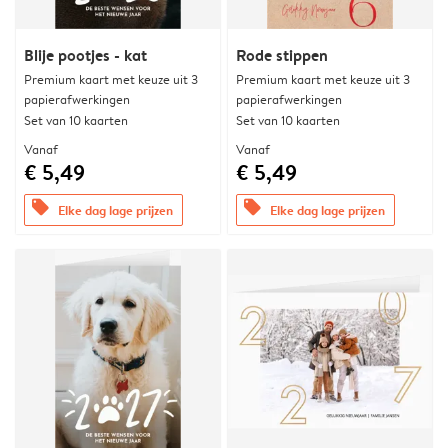
Blije pootjes - kat
Rode stippen
Premium kaart met keuze uit 3
Premium kaart met keuze uit 3
papierafwerkingen
papierafwerkingen
Set van 10 kaarten
Set van 10 kaarten
Vanaf
Vanaf
€ 5,49
€ 5,49
offers
offers
Elke dag lage prijzen
Elke dag lage prijzen