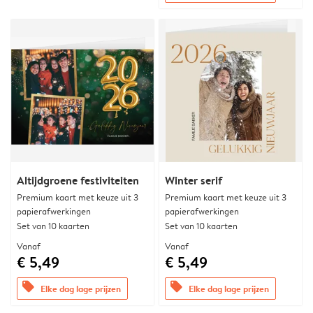
Altijdgroene festiviteiten
Winter serif
Premium kaart met keuze uit 3
Premium kaart met keuze uit 3
papierafwerkingen
papierafwerkingen
Set van 10 kaarten
Set van 10 kaarten
Vanaf
Vanaf
€ 5,49
€ 5,49
offers
offers
Elke dag lage prijzen
Elke dag lage prijzen