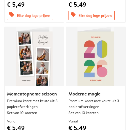
€ 5,49
€ 5,49
offers
offers
Elke dag lage prijzen
Elke dag lage prijzen
Momentopname seizoen
Moderne magie
Premium kaart met keuze uit 3
Premium kaart met keuze uit 3
papierafwerkingen
papierafwerkingen
Set van 10 kaarten
Set van 10 kaarten
Vanaf
Vanaf
€ 5,49
€ 5,49