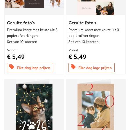
Geruite foto's
Geruite foto's
Premium kaart met keuze uit 3
Premium kaart met keuze uit 3
papierafwerkingen
papierafwerkingen
Set van 10 kaarten
Set van 10 kaarten
Vanaf
Vanaf
€ 5,49
€ 5,49
offers
offers
Elke dag lage prijzen
Elke dag lage prijzen