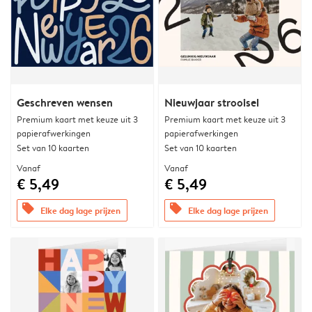
Geschreven wensen
Nieuwjaar strooisel
Premium kaart met keuze uit 3
Premium kaart met keuze uit 3
papierafwerkingen
papierafwerkingen
Set van 10 kaarten
Set van 10 kaarten
Vanaf
Vanaf
€ 5,49
€ 5,49
offers
offers
Elke dag lage prijzen
Elke dag lage prijzen