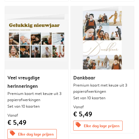
Veel vreugdige
Dankbaar
Premium kaart met keuze uit 3
herinneringen
papierafwerkingen
Premium kaart met keuze uit 3
Set van 10 kaarten
papierafwerkingen
Set van 10 kaarten
Vanaf
€ 5,49
Vanaf
€ 5,49
offers
Elke dag lage prijzen
offers
Elke dag lage prijzen