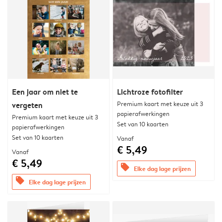
Een jaar om niet te
Lichtroze fotofilter
Premium kaart met keuze uit 3
vergeten
papierafwerkingen
Premium kaart met keuze uit 3
Set van 10 kaarten
papierafwerkingen
Set van 10 kaarten
Vanaf
€ 5,49
Vanaf
€ 5,49
offers
Elke dag lage prijzen
offers
Elke dag lage prijzen