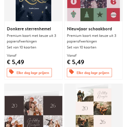
Donkere sterrenhemel
Nieuwjaar schaakbord
Premium kaart met keuze uit 3
Premium kaart met keuze uit 3
papierafwerkingen
papierafwerkingen
Set van 10 kaarten
Set van 10 kaarten
Vanaf
Vanaf
€ 5,49
€ 5,49
offers
offers
Elke dag lage prijzen
Elke dag lage prijzen