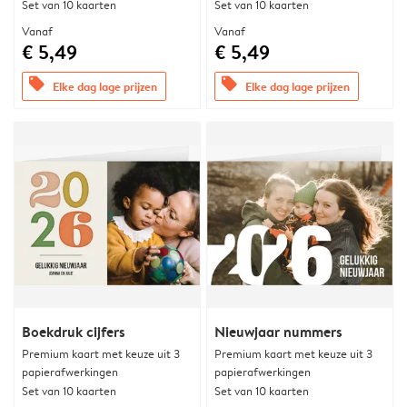
Set van 10 kaarten
Set van 10 kaarten
Vanaf
Vanaf
€ 5,49
€ 5,49
offers
offers
Elke dag lage prijzen
Elke dag lage prijzen
Boekdruk cijfers
Nieuwjaar nummers
Premium kaart met keuze uit 3
Premium kaart met keuze uit 3
papierafwerkingen
papierafwerkingen
Set van 10 kaarten
Set van 10 kaarten