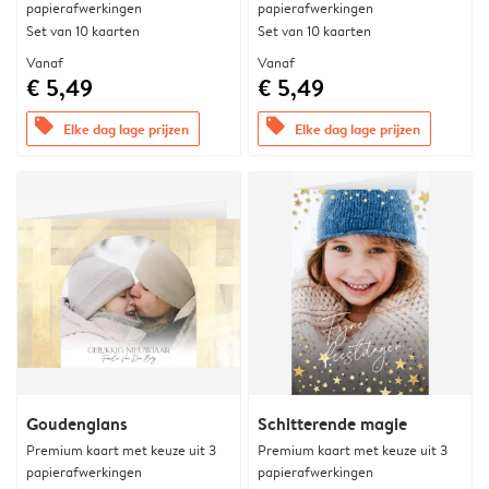
papierafwerkingen
papierafwerkingen
Set van 10 kaarten
Set van 10 kaarten
Vanaf
Vanaf
€ 5,49
€ 5,49
offers
offers
Elke dag lage prijzen
Elke dag lage prijzen
Goudenglans
Schitterende magie
Premium kaart met keuze uit 3
Premium kaart met keuze uit 3
papierafwerkingen
papierafwerkingen