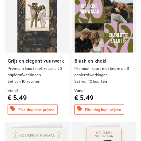
Grijs en elegant vuurwerk
Blush en khaki
Premium kaart met keuze uit 3
Premium kaart met keuze uit 3
papierafwerkingen
papierafwerkingen
Set van 10 kaarten
Set van 10 kaarten
Vanaf
Vanaf
€ 5,49
€ 5,49
offers
offers
Elke dag lage prijzen
Elke dag lage prijzen