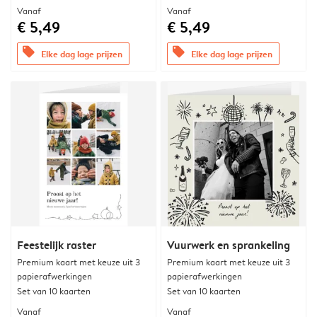
Vanaf
Vanaf
€ 5,49
€ 5,49
offers
offers
Elke dag lage prijzen
Elke dag lage prijzen
Feestelijk raster
Vuurwerk en sprankeling
Premium kaart met keuze uit 3
Premium kaart met keuze uit 3
papierafwerkingen
papierafwerkingen
Set van 10 kaarten
Set van 10 kaarten
Vanaf
Vanaf