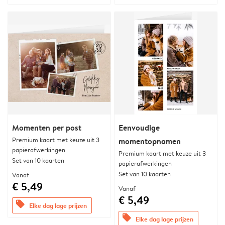
Momenten per post
Eenvoudige
Premium kaart met keuze uit 3
momentopnamen
papierafwerkingen
Premium kaart met keuze uit 3
Set van 10 kaarten
papierafwerkingen
Set van 10 kaarten
Vanaf
€ 5,49
Vanaf
€ 5,49
offers
Elke dag lage prijzen
offers
Elke dag lage prijzen