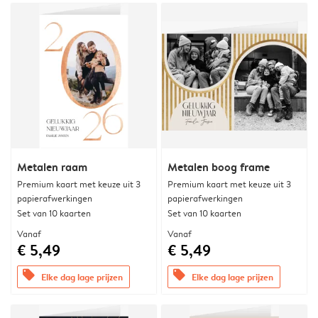
Metalen raam
Metalen boog frame
Premium kaart met keuze uit 3
Premium kaart met keuze uit 3
papierafwerkingen
papierafwerkingen
Set van 10 kaarten
Set van 10 kaarten
Vanaf
Vanaf
€ 5,49
€ 5,49
offers
offers
Elke dag lage prijzen
Elke dag lage prijzen