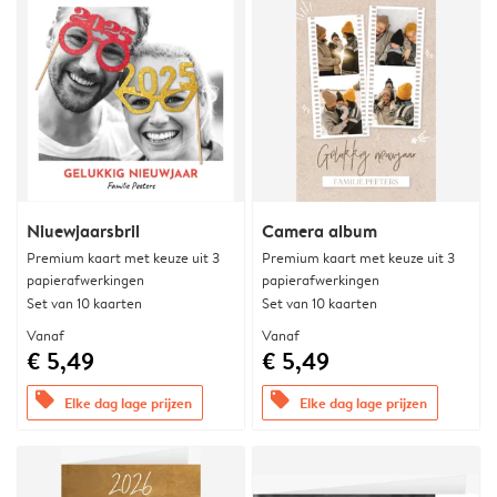
Niuewjaarsbril
Camera album
Premium kaart met keuze uit 3
Premium kaart met keuze uit 3
papierafwerkingen
papierafwerkingen
Set van 10 kaarten
Set van 10 kaarten
Vanaf
Vanaf
€ 5,49
€ 5,49
offers
offers
Elke dag lage prijzen
Elke dag lage prijzen