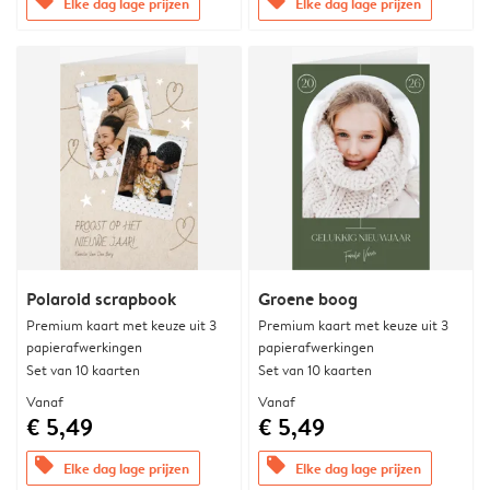
offers
offers
Elke dag lage prijzen
Elke dag lage prijzen
Polaroid scrapbook
Groene boog
Premium kaart met keuze uit 3
Premium kaart met keuze uit 3
papierafwerkingen
papierafwerkingen
Set van 10 kaarten
Set van 10 kaarten
Vanaf
Vanaf
€ 5,49
€ 5,49
offers
offers
Elke dag lage prijzen
Elke dag lage prijzen