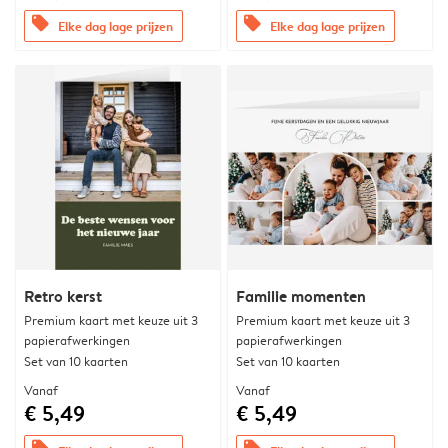
offers
offers
Elke dag lage prijzen
Elke dag lage prijzen
Retro kerst
Familie momenten
Premium kaart met keuze uit 3
Premium kaart met keuze uit 3
papierafwerkingen
papierafwerkingen
Set van 10 kaarten
Set van 10 kaarten
Vanaf
Vanaf
€ 5,49
€ 5,49