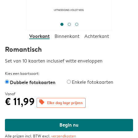
Voorkant
Binnenkant
Achterkant
Romantisch
Set van 10 kaarten inclusief witte enveloppen
Kies een kaartsoort:
Dubbele fotokaarten
Enkele fotokaarten
Vanaf
€ 11,99
offers
Elke dag lage prijzen
Begin nu
Alle prijzen incl. BTW excl.
verzendkosten