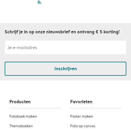
filled-pagination
outlined-paginatio
outlined-paginat
outlined-pagin
outlined-pag
outlined-p
Schrijf je in op onze nieuwsbrief en ontvang € 5 korting!
Inschrijven
Producten
Favorieten
Fotoboek maken
Poster maken
Themaboeken
Foto op canvas