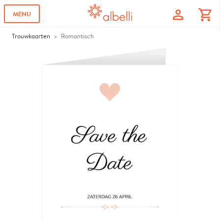
profile
shopping_cart
MENU
Trouwkaarten
Romantisch