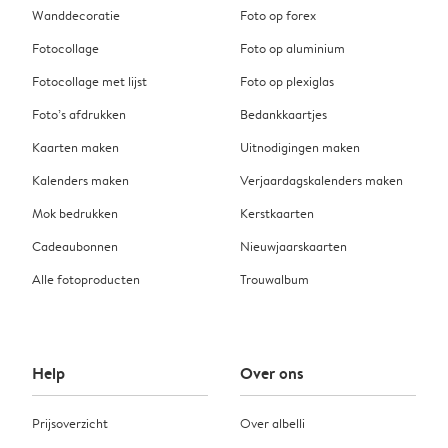
Wanddecoratie
Foto op forex
Fotocollage
Foto op aluminium
Fotocollage met lijst
Foto op plexiglas
Foto’s afdrukken
Bedankkaartjes
Kaarten maken
Uitnodigingen maken
Kalenders maken
Verjaardagskalenders maken
Mok bedrukken
Kerstkaarten
Cadeaubonnen
Nieuwjaarskaarten
Alle fotoproducten
Trouwalbum
Help
Over ons
Prijsoverzicht
Over albelli