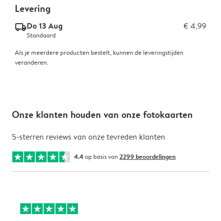
Levering
Do 13 Aug
€ 4,99
delivery_standard_v2
Standaard
Als je meerdere producten bestelt, kunnen de leveringstijden
veranderen.
Onze klanten houden van onze fotokaarten
5-sterren reviews van onze tevreden klanten
4.4
op basis van
2299 beoordelingen