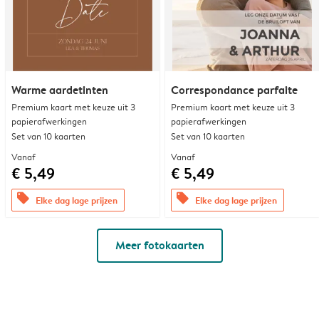
Warme aardetinten
Correspondance parfaite
Premium kaart met keuze uit 3
Premium kaart met keuze uit 3
papierafwerkingen
papierafwerkingen
Set van 10 kaarten
Set van 10 kaarten
Vanaf
Vanaf
€ 5,49
€ 5,49
offers
offers
Elke dag lage prijzen
Elke dag lage prijzen
Meer fotokaarten