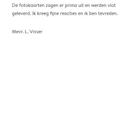
De fotokaarten zagen er prima uit en werden vlot
H
geleverd. Ik kreeg fijne reacties en ik ben tevreden.
S
K
b
Mevr. L. Visser
n
a
f
g
k
g
t
i
A