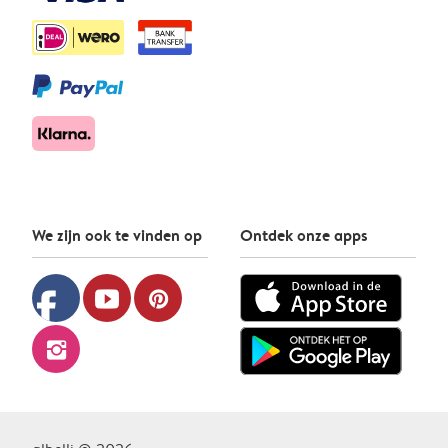
We zijn ook te vinden op
Ontdek onze apps
facebook
youtube
pinterest
instagram