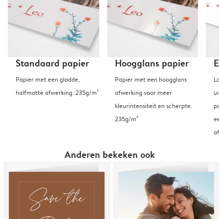
Standaard papier
Hoogglans papier
E
Papier met een gladde,
Papier met een hoogglans
L
halfmatte afwerking. 235g/m²
afwerking voor meer
u
kleurintensiteit en scherpte.
p
235g/m²
e
a
Anderen bekeken ook