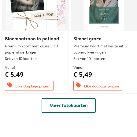
Bloempatroon in potlood
Simpel groen
Premium kaart met keuze uit 3
Premium kaart met keuze uit 3
papierafwerkingen
papierafwerkingen
Set van 10 kaarten
Set van 10 kaarten
Vanaf
Vanaf
€ 5,49
€ 5,49
offers
offers
Elke dag lage prijzen
Elke dag lage prijzen
Meer fotokaarten