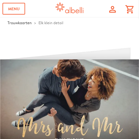
profile
shopping_cart
MENU
Trouwkaarten
Elk klein detail