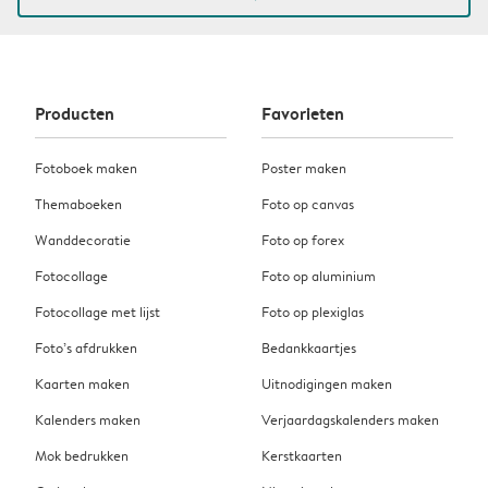
Producten
Favorieten
Fotoboek maken
Poster maken
Themaboeken
Foto op canvas
Wanddecoratie
Foto op forex
Fotocollage
Foto op aluminium
Fotocollage met lijst
Foto op plexiglas
Foto’s afdrukken
Bedankkaartjes
Kaarten maken
Uitnodigingen maken
Kalenders maken
Verjaardagskalenders maken
Mok bedrukken
Kerstkaarten