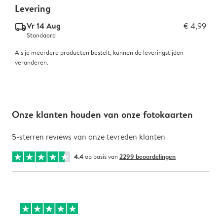
Levering
Vr 14 Aug
€ 4,99
delivery_standard_v2
Standaard
Als je meerdere producten bestelt, kunnen de leveringstijden
veranderen.
Onze klanten houden van onze fotokaarten
5-sterren reviews van onze tevreden klanten
4.4
op basis van
2299 beoordelingen