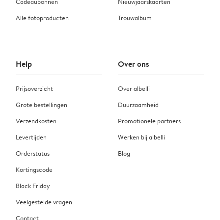
Cadeaubonnen
Nieuwjaarskaarten
Alle fotoproducten
Trouwalbum
Help
Over ons
Prijsoverzicht
Over albelli
Grote bestellingen
Duurzaamheid
Verzendkosten
Promotionele partners
Levertijden
Werken bij albelli
Orderstatus
Blog
Kortingscode
Black Friday
Veelgestelde vragen
Contact