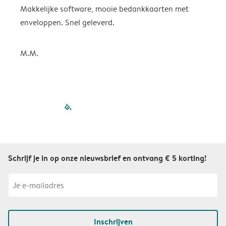
Makkelijke software, mooie bedankkaarten met
p
enveloppen. Snel geleverd.
K
M.M.
filled-pagination
outlined-paginatio
outlined-paginat
outlined-pagin
outlined-pag
outlined-p
Schrijf je in op onze nieuwsbrief en ontvang € 5 korting!
Inschrijven