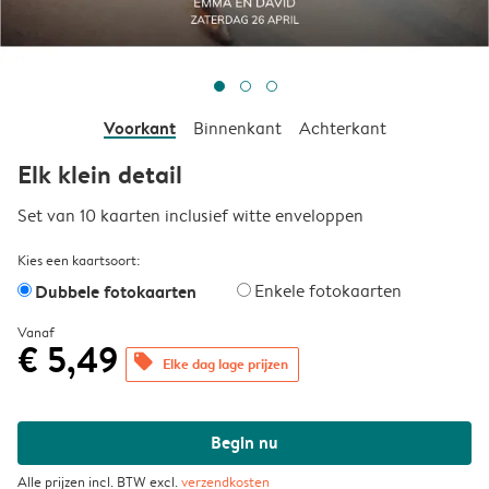
Voorkant
Binnenkant
Achterkant
Elk klein detail
Set van 10 kaarten inclusief witte enveloppen
Kies een kaartsoort:
Dubbele fotokaarten
Enkele fotokaarten
Vanaf
€ 5,49
offers
Elke dag lage prijzen
Begin nu
Alle prijzen incl. BTW excl.
verzendkosten