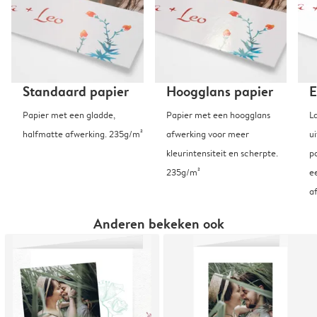
Standaard papier
Hoogglans papier
E
Papier met een gladde,
Papier met een hoogglans
L
halfmatte afwerking. 235g/m²
afwerking voor meer
u
kleurintensiteit en scherpte.
p
235g/m²
e
a
Anderen bekeken ook