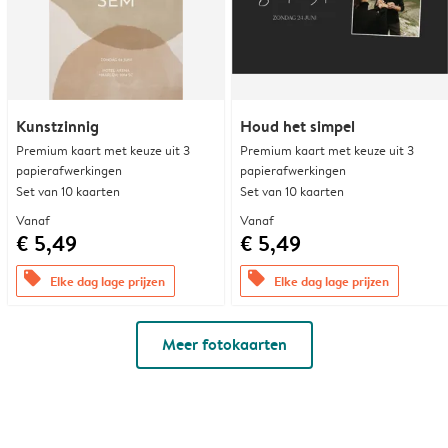
Kunstzinnig
Houd het simpel
Premium kaart met keuze uit 3
Premium kaart met keuze uit 3
papierafwerkingen
papierafwerkingen
Set van 10 kaarten
Set van 10 kaarten
Vanaf
Vanaf
€ 5,49
€ 5,49
offers
offers
Elke dag lage prijzen
Elke dag lage prijzen
Meer fotokaarten