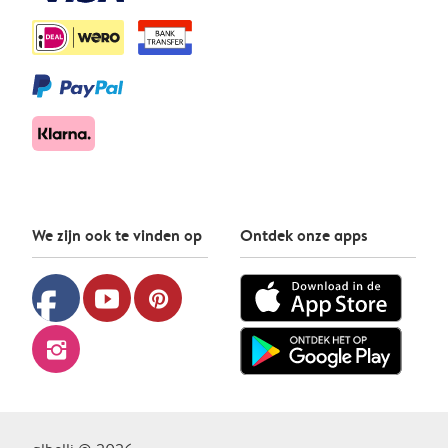
We zijn ook te vinden op
Ontdek onze apps
facebook
youtube
pinterest
instagram