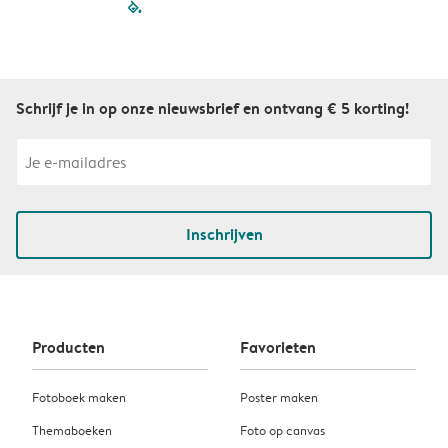
filled-pagination
outlined-paginatio
outlined-paginat
outlined-pagin
outlined-pag
outlined-p
Schrijf je in op onze nieuwsbrief en ontvang € 5 korting!
Inschrijven
Producten
Favorieten
Fotoboek maken
Poster maken
Themaboeken
Foto op canvas