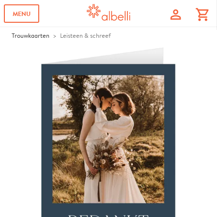
profile
shopping_cart
MENU
Trouwkaarten
Leisteen & schreef