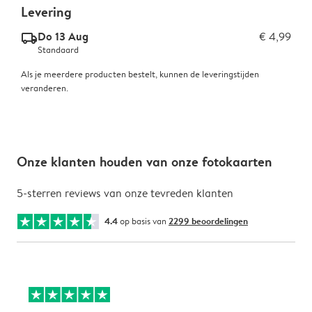
Levering
Do 13 Aug
€ 4,99
delivery_standard_v2
Standaard
Als je meerdere producten bestelt, kunnen de leveringstijden
veranderen.
Onze klanten houden van onze fotokaarten
5-sterren reviews van onze tevreden klanten
4.4
op basis van
2299 beoordelingen