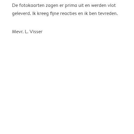
De fotokaarten zagen er prima uit en werden vlot
H
geleverd. Ik kreeg fijne reacties en ik ben tevreden.
S
K
b
Mevr. L. Visser
n
a
f
g
k
g
t
i
A