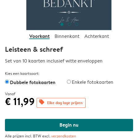
Voorkant
Binnenkant
Achterkant
Leisteen & schreef
Set van 10 kaarten inclusief witte enveloppen
Kies een kaartsoort:
Dubbele fotokaarten
Enkele fotokaarten
Vanaf
€ 11,99
offers
Elke dag lage prijzen
Begin nu
Alle prijzen incl. BTW excl.
verzendkosten