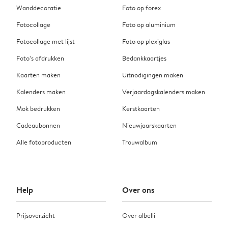
Wanddecoratie
Foto op forex
Fotocollage
Foto op aluminium
Fotocollage met lijst
Foto op plexiglas
Foto’s afdrukken
Bedankkaartjes
Kaarten maken
Uitnodigingen maken
Kalenders maken
Verjaardagskalenders maken
Mok bedrukken
Kerstkaarten
Cadeaubonnen
Nieuwjaarskaarten
Alle fotoproducten
Trouwalbum
Help
Over ons
Prijsoverzicht
Over albelli