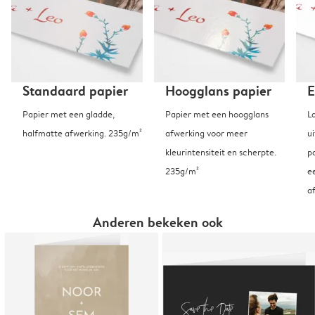
Standaard papier
Hoogglans papier
E
Papier met een gladde,
Papier met een hoogglans
L
halfmatte afwerking. 235g/m²
afwerking voor meer
u
kleurintensiteit en scherpte.
p
235g/m²
e
a
Anderen bekeken ook