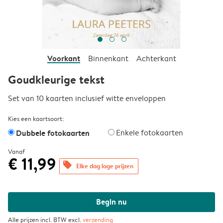
Voorkant
Binnenkant
Achterkant
Goudkleurige tekst
Set van 10 kaarten inclusief witte enveloppen
Kies een kaartsoort:
Dubbele fotokaarten
Enkele fotokaarten
Vanaf
€ 11,99
offers
Elke dag lage prijzen
Begin nu
Alle prijzen incl. BTW excl.
verzending