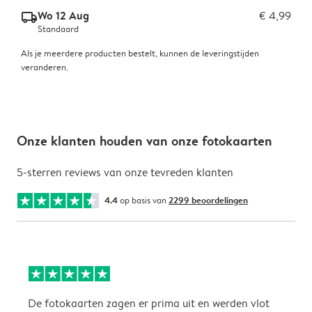
Wo 12 Aug
€ 4,99
delivery_standard_v2
Standaard
Als je meerdere producten bestelt, kunnen de leveringstijden
veranderen.
Onze klanten houden van onze fotokaarten
5-sterren reviews van onze tevreden klanten
4.4
op basis van
2299 beoordelingen
De fotokaarten zagen er prima uit en werden vlot
H