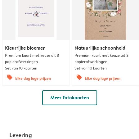
Kleurrijke bloemen
Natuurlijke schoonheid
Premium kaart met keuze uit 3
Premium kaart met keuze uit 3
papierafwerkingen
papierafwerkingen
Set van 10 kaarten
Set van 10 kaarten
offers
offers
Elke dag lage prijzen
Elke dag lage prijzen
Meer fotokaarten
Levering