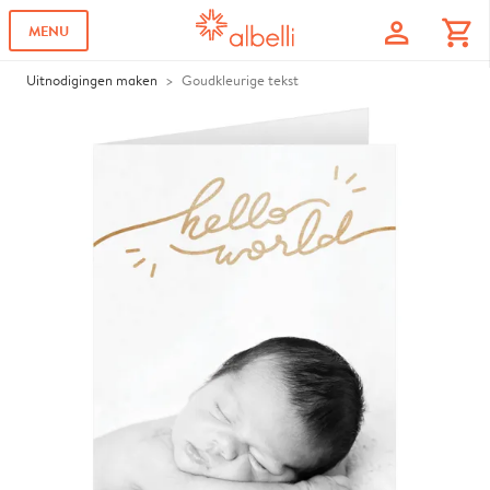
profile
shopping_cart
MENU
Uitnodigingen maken
Goudkleurige tekst