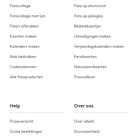
Fotocollage
Foto op aluminium
Fotocollage met lijst
Foto op plexiglas
Foto’s afdrukken
Bedankkaartjes
Kaarten maken
Uitnodigingen maken
Kalenders maken
Verjaardagskalenders maken
Mok bedrukken
Kerstkaarten
Cadeaubonnen
Nieuwjaarskaarten
Alle fotoproducten
Trouwalbum
Help
Over ons
Prijsoverzicht
Over albelli
Grote bestellingen
Duurzaamheid