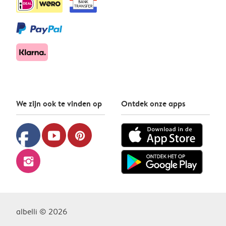
We zijn ook te vinden op
Ontdek onze apps
facebook
youtube
pinterest
instagram
albelli © 2026