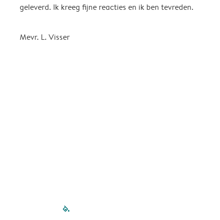
geleverd. Ik kreeg fijne reacties en ik ben tevreden.
S
K
b
Mevr. L. Visser
n
a
f
g
k
g
t
i
A
filled-pagination
outlined-paginatio
outlined-paginat
outlined-pagin
outlined-pag
outlined-p