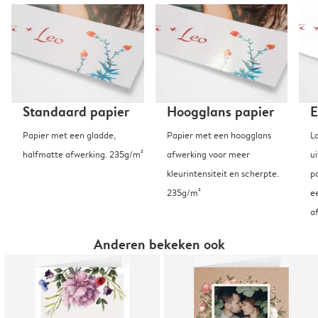
Standaard papier
Hoogglans papier
E
Papier met een gladde,
Papier met een hoogglans
L
halfmatte afwerking. 235g/m²
afwerking voor meer
u
kleurintensiteit en scherpte.
p
235g/m²
e
a
Anderen bekeken ook