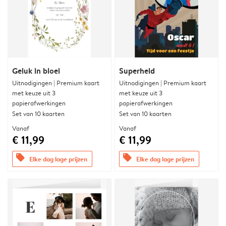
Geluk in bloei
Superheld
Uitnodigingen | Premium kaart
Uitnodigingen | Premium kaart
met keuze uit 3
met keuze uit 3
papierafwerkingen
papierafwerkingen
Set van 10 kaarten
Set van 10 kaarten
Vanaf
Vanaf
€ 11,99
€ 11,99
offers
offers
Elke dag lage prijzen
Elke dag lage prijzen