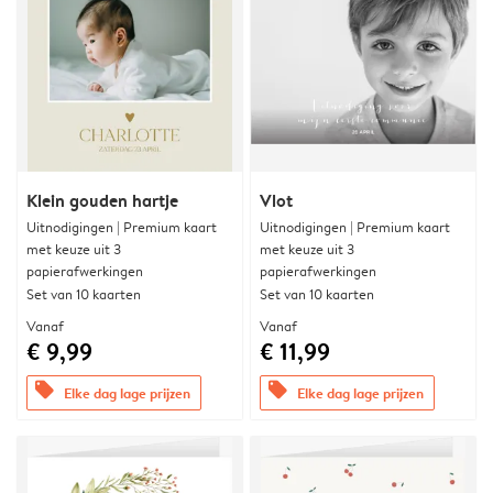
Klein gouden hartje
Vlot
Uitnodigingen | Premium kaart
Uitnodigingen | Premium kaart
met keuze uit 3
met keuze uit 3
papierafwerkingen
papierafwerkingen
Set van 10 kaarten
Set van 10 kaarten
Vanaf
Vanaf
€ 9,99
€ 11,99
offers
offers
Elke dag lage prijzen
Elke dag lage prijzen