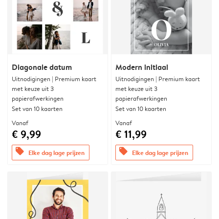
Diagonale datum
Modern initiaal
Uitnodigingen | Premium kaart
Uitnodigingen | Premium kaart
met keuze uit 3
met keuze uit 3
papierafwerkingen
papierafwerkingen
Set van 10 kaarten
Set van 10 kaarten
Vanaf
Vanaf
€ 9,99
€ 11,99
offers
offers
Elke dag lage prijzen
Elke dag lage prijzen