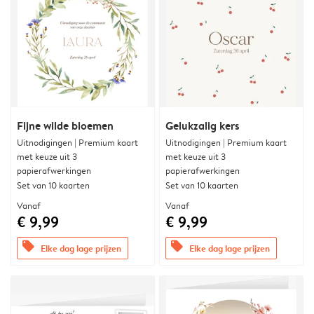
Fijne wilde bloemen
Gelukzalig kers
Uitnodigingen | Premium kaart
Uitnodigingen | Premium kaart
met keuze uit 3
met keuze uit 3
papierafwerkingen
papierafwerkingen
Set van 10 kaarten
Set van 10 kaarten
Vanaf
Vanaf
€ 9,99
€ 9,99
offers
offers
Elke dag lage prijzen
Elke dag lage prijzen