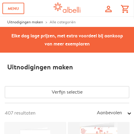
profile
shopping_cart
MENU
Uitnodigingen maken
Alle categoriën
Elke dag lage prijzen, met extra voordeel bij aankoop
van meer exemplaren
Uitnodigingen maken
Verfijn selectie
Aanbevolen
407
resultaten
arrow_right