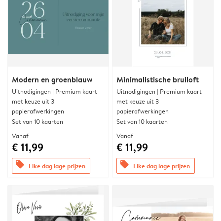
Modern en groenblauw
Minimalistische bruiloft
Uitnodigingen | Premium kaart
Uitnodigingen | Premium kaart
met keuze uit 3
met keuze uit 3
papierafwerkingen
papierafwerkingen
Set van 10 kaarten
Set van 10 kaarten
Vanaf
Vanaf
€ 11,99
€ 11,99
offers
offers
Elke dag lage prijzen
Elke dag lage prijzen