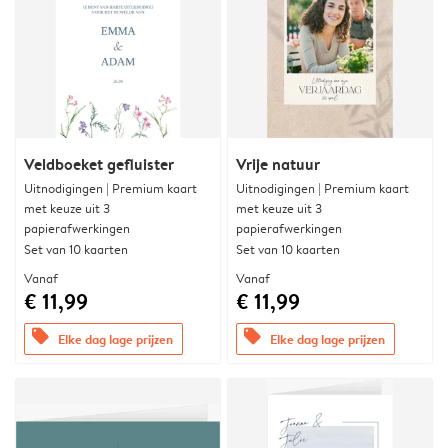
Veldboeket gefluister
Vrije natuur
Uitnodigingen | Premium kaart
Uitnodigingen | Premium kaart
met keuze uit 3
met keuze uit 3
papierafwerkingen
papierafwerkingen
Set van 10 kaarten
Set van 10 kaarten
Vanaf
Vanaf
€ 11,99
€ 11,99
offers
offers
Elke dag lage prijzen
Elke dag lage prijzen