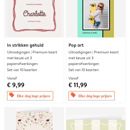
In strikken gehuld
Pop art
Uitnodigingen | Premium kaart
Uitnodigingen | Premium kaart
met keuze uit 3
met keuze uit 3
papierafwerkingen
papierafwerkingen
Set van 10 kaarten
Set van 10 kaarten
Vanaf
Vanaf
€ 9,99
€ 11,99
offers
offers
Elke dag lage prijzen
Elke dag lage prijzen