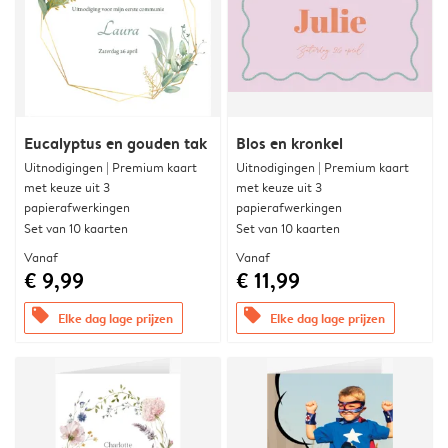
Eucalyptus en gouden tak
Blos en kronkel
Uitnodigingen | Premium kaart
Uitnodigingen | Premium kaart
met keuze uit 3
met keuze uit 3
papierafwerkingen
papierafwerkingen
Set van 10 kaarten
Set van 10 kaarten
Vanaf
Vanaf
€ 9,99
€ 11,99
offers
offers
Elke dag lage prijzen
Elke dag lage prijzen