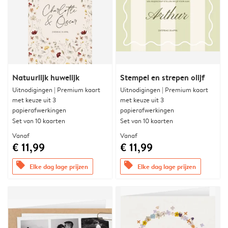
Natuurlijk huwelijk
Stempel en strepen olijf
Uitnodigingen | Premium kaart
Uitnodigingen | Premium kaart
met keuze uit 3
met keuze uit 3
papierafwerkingen
papierafwerkingen
Set van 10 kaarten
Set van 10 kaarten
Vanaf
Vanaf
€ 11,99
€ 11,99
offers
offers
Elke dag lage prijzen
Elke dag lage prijzen