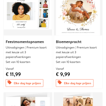
Feestmomentopnamen
Bloemenpracht
Uitnodigingen | Premium kaart
Uitnodigingen | Premium kaart
met keuze uit 3
met keuze uit 3
papierafwerkingen
papierafwerkingen
Set van 10 kaarten
Set van 10 kaarten
Vanaf
Vanaf
€ 11,99
€ 9,99
offers
offers
Elke dag lage prijzen
Elke dag lage prijzen