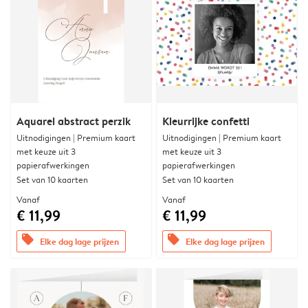
Aquarel abstract perzik
Kleurrijke confetti
Uitnodigingen | Premium kaart
Uitnodigingen | Premium kaart
met keuze uit 3
met keuze uit 3
papierafwerkingen
papierafwerkingen
Set van 10 kaarten
Set van 10 kaarten
Vanaf
Vanaf
€ 11,99
€ 11,99
offers
offers
Elke dag lage prijzen
Elke dag lage prijzen