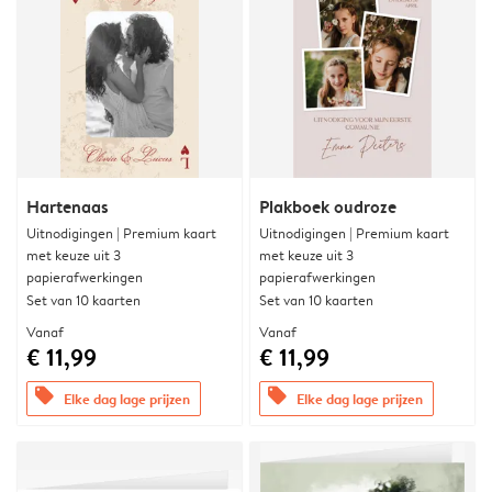
Hartenaas
Plakboek oudroze
Uitnodigingen | Premium kaart
Uitnodigingen | Premium kaart
met keuze uit 3
met keuze uit 3
papierafwerkingen
papierafwerkingen
Set van 10 kaarten
Set van 10 kaarten
Vanaf
Vanaf
€ 11,99
€ 11,99
offers
offers
Elke dag lage prijzen
Elke dag lage prijzen