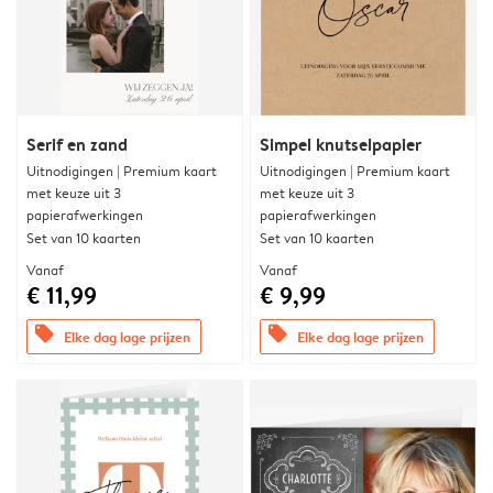
Serif en zand
Simpel knutselpapier
Uitnodigingen | Premium kaart
Uitnodigingen | Premium kaart
met keuze uit 3
met keuze uit 3
papierafwerkingen
papierafwerkingen
Set van 10 kaarten
Set van 10 kaarten
Vanaf
Vanaf
€ 11,99
€ 9,99
offers
offers
Elke dag lage prijzen
Elke dag lage prijzen