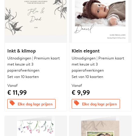
Inkt & klimop
Klein elegant
Uitnodigingen | Premium kaart
Uitnodigingen | Premium kaart
met keuze uit 3
met keuze uit 3
papierafwerkingen
papierafwerkingen
Set van 10 kaarten
Set van 10 kaarten
Vanaf
Vanaf
€ 11,99
€ 9,99
offers
offers
Elke dag lage prijzen
Elke dag lage prijzen