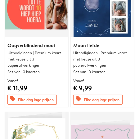
Oogverblindend mooi
Maan liefde
Uitnodigingen | Premium kaart
Uitnodigingen | Premium kaart
met keuze uit 3
met keuze uit 3
papierafwerkingen
papierafwerkingen
Set van 10 kaarten
Set van 10 kaarten
Vanaf
Vanaf
€ 11,99
€ 9,99
offers
offers
Elke dag lage prijzen
Elke dag lage prijzen