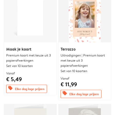
Maak je kaart
Terrazzo
Premium kaart met keuze uit 3
Uitnodigingen | Premium kaart
papierafwerkingen
met keuze uit 3
papierafwerkingen
Set van 10 kaarten
Set van 10 kaarten
Vanaf
€ 5,49
Vanaf
€ 11,99
offers
Elke dag lage prijzen
offers
Elke dag lage prijzen