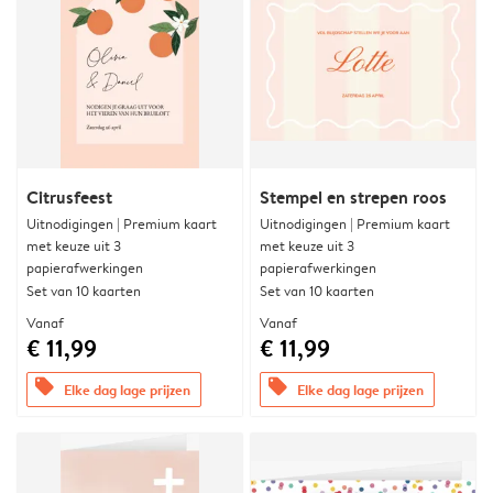
Citrusfeest
Stempel en strepen roos
Uitnodigingen | Premium kaart
Uitnodigingen | Premium kaart
met keuze uit 3
met keuze uit 3
papierafwerkingen
papierafwerkingen
Set van 10 kaarten
Set van 10 kaarten
Vanaf
Vanaf
€ 11,99
€ 11,99
offers
offers
Elke dag lage prijzen
Elke dag lage prijzen