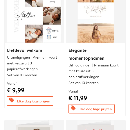
Liefdevol welkom
Elegante
Uitnodigingen | Premium kaart
momentopnamen
met keuze uit 3
Uitnodigingen | Premium kaart
papierafwerkingen
met keuze uit 3
Set van 10 kaarten
papierafwerkingen
Set van 10 kaarten
Vanaf
€ 9,99
Vanaf
€ 11,99
offers
Elke dag lage prijzen
offers
Elke dag lage prijzen