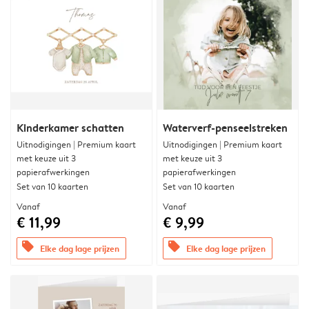
Kinderkamer schatten
Waterverf-penseelstreken
Uitnodigingen | Premium kaart
Uitnodigingen | Premium kaart
met keuze uit 3
met keuze uit 3
papierafwerkingen
papierafwerkingen
Set van 10 kaarten
Set van 10 kaarten
Vanaf
Vanaf
€ 11,99
€ 9,99
offers
offers
Elke dag lage prijzen
Elke dag lage prijzen