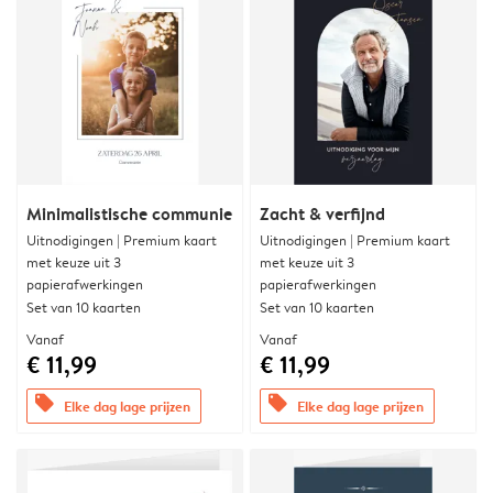
Minimalistische communie
Zacht & verfijnd
Uitnodigingen | Premium kaart
Uitnodigingen | Premium kaart
met keuze uit 3
met keuze uit 3
papierafwerkingen
papierafwerkingen
Set van 10 kaarten
Set van 10 kaarten
Vanaf
Vanaf
€ 11,99
€ 11,99
offers
offers
Elke dag lage prijzen
Elke dag lage prijzen