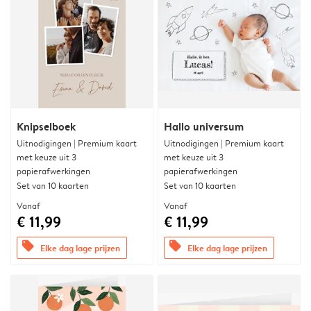
Knipselboek
Hallo universum
Uitnodigingen | Premium kaart
Uitnodigingen | Premium kaart
met keuze uit 3
met keuze uit 3
papierafwerkingen
papierafwerkingen
Set van 10 kaarten
Set van 10 kaarten
Vanaf
Vanaf
€ 11,99
€ 11,99
offers
offers
Elke dag lage prijzen
Elke dag lage prijzen