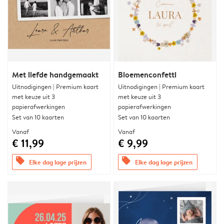
Met liefde handgemaakt
Bloemenconfetti
Uitnodigingen | Premium kaart
Uitnodigingen | Premium kaart
met keuze uit 3
met keuze uit 3
papierafwerkingen
papierafwerkingen
Set van 10 kaarten
Set van 10 kaarten
Vanaf
Vanaf
€ 11,99
€ 9,99
offers
offers
Elke dag lage prijzen
Elke dag lage prijzen