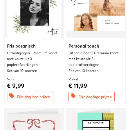
Fris botanisch
Personal touch
Uitnodigingen | Premium kaart
Uitnodigingen | Premium kaart
met keuze uit 3
met keuze uit 3
papierafwerkingen
papierafwerkingen
Set van 10 kaarten
Set van 10 kaarten
Vanaf
Vanaf
€ 9,99
€ 11,99
offers
offers
Elke dag lage prijzen
Elke dag lage prijzen