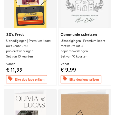
80's feest
Communie schetsen
Uitnodigingen | Premium kaart
Uitnodigingen | Premium kaart
met keuze uit 3
met keuze uit 3
papierafwerkingen
papierafwerkingen
Set van 10 kaarten
Set van 10 kaarten
Vanaf
Vanaf
€ 11,99
€ 9,99
offers
offers
Elke dag lage prijzen
Elke dag lage prijzen