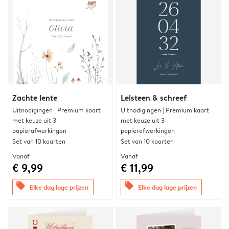
Zachte lente
Leisteen & schreef
Uitnodigingen | Premium kaart
Uitnodigingen | Premium kaart
met keuze uit 3
met keuze uit 3
papierafwerkingen
papierafwerkingen
Set van 10 kaarten
Set van 10 kaarten
Vanaf
Vanaf
€ 9,99
€ 11,99
offers
offers
Elke dag lage prijzen
Elke dag lage prijzen