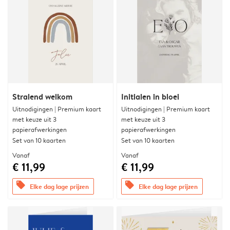
Stralend welkom
Initialen in bloei
Uitnodigingen | Premium kaart
Uitnodigingen | Premium kaart
met keuze uit 3
met keuze uit 3
papierafwerkingen
papierafwerkingen
Set van 10 kaarten
Set van 10 kaarten
Vanaf
Vanaf
€ 11,99
€ 11,99
offers
offers
Elke dag lage prijzen
Elke dag lage prijzen