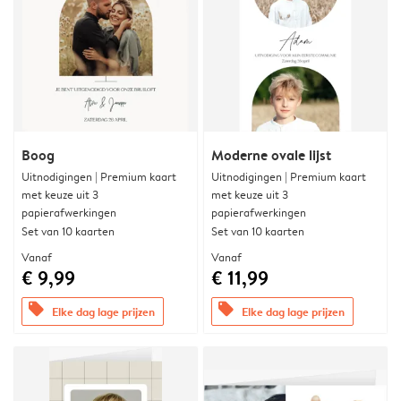
Boog
Moderne ovale lijst
Uitnodigingen | Premium kaart
Uitnodigingen | Premium kaart
met keuze uit 3
met keuze uit 3
papierafwerkingen
papierafwerkingen
Set van 10 kaarten
Set van 10 kaarten
Vanaf
Vanaf
€ 9,99
€ 11,99
offers
offers
Elke dag lage prijzen
Elke dag lage prijzen