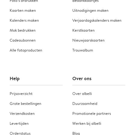
Foto’s afdrukken
Bedankkaartjes
Kaarten maken
Uitnodigingen maken
Kalenders maken
Verjaardagskalenders maken
Mok bedrukken
Kerstkaarten
Cadeaubonnen
Nieuwjaarskaarten
Alle fotoproducten
Trouwalbum
Help
Over ons
Prijsoverzicht
Over albelli
Grote bestellingen
Duurzaamheid
Verzendkosten
Promotionele partners
Levertijden
Werken bij albelli
Orderstatus
Blog