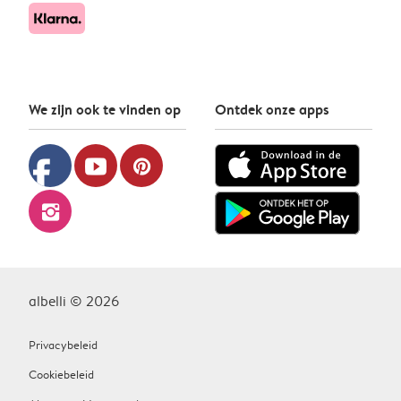
We zijn ook te vinden op
Ontdek onze apps
facebook
youtube
pinterest
instagram
albelli © 2026
Privacybeleid
Cookiebeleid