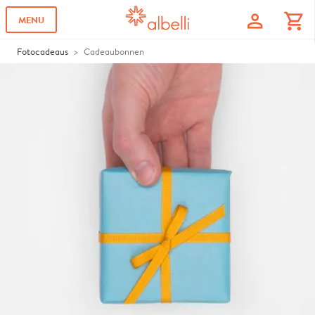
profile
shopping_cart
MENU
Fotocadeaus
Cadeaubonnen