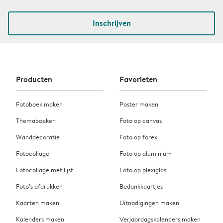
Inschrijven
Producten
Favorieten
Fotoboek maken
Poster maken
Themaboeken
Foto op canvas
Wanddecoratie
Foto op forex
Fotocollage
Foto op aluminium
Fotocollage met lijst
Foto op plexiglas
Foto’s afdrukken
Bedankkaartjes
Kaarten maken
Uitnodigingen maken
Kalenders maken
Verjaardagskalenders maken