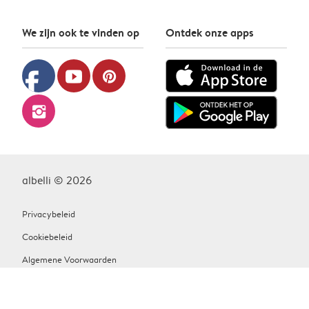
We zijn ook te vinden op
Ontdek onze apps
facebook
youtube
pinterest
instagram
albelli © 2026
Privacybeleid
Cookiebeleid
Algemene Voorwaarden
Contact