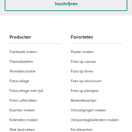
Inschrijven
Producten
Favorieten
Fotoboek maken
Poster maken
Themaboeken
Foto op canvas
Wanddecoratie
Foto op forex
Fotocollage
Foto op aluminium
Fotocollage met lijst
Foto op plexiglas
Foto’s afdrukken
Bedankkaartjes
Kaarten maken
Uitnodigingen maken
Kalenders maken
Verjaardagskalenders maken
Mok bedrukken
Kerstkaarten