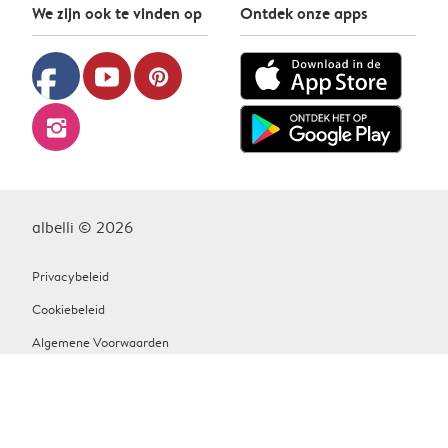
We zijn ook te vinden op
Ontdek onze apps
facebook
youtube
pinterest
instagram
albelli © 2026
Privacybeleid
Cookiebeleid
Algemene Voorwaarden
Contact