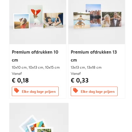
Premium afdrukken 10
Premium afdrukken 13
cm
cm
10x10 cm, 10x13 cm, 10x15 cm
13x13 cm, 13x18 cm
Vanaf
Vanaf
€ 0,18
€ 0,33
offers
offers
Elke dag lage prijzen
Elke dag lage prijzen