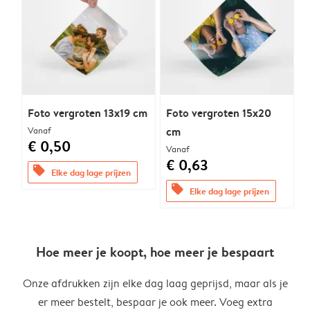
Foto vergroten 13x19 cm
Foto vergroten 15x20
Vanaf
cm
€ 0,50
Vanaf
€ 0,63
offers
Elke dag lage prijzen
offers
Elke dag lage prijzen
Hoe meer je koopt, hoe meer je bespaart
Onze afdrukken zijn elke dag laag geprijsd, maar als je
er meer bestelt, bespaar je ook meer. Voeg extra