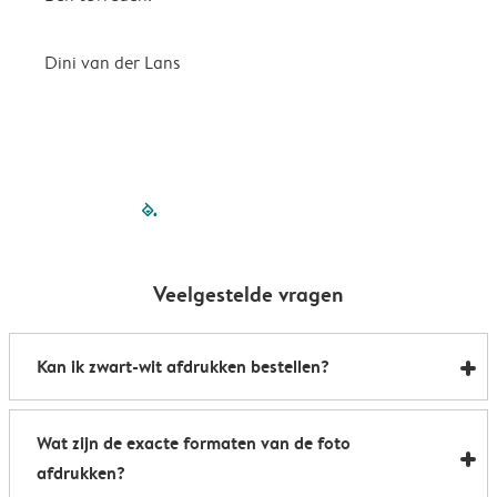
e
m
Dini van der Lans
filled-pagination
outlined-paginatio
outlined-paginat
outlined-pagin
outlined-pag
outlined-p
Veelgestelde vragen
Kan ik zwart-wit afdrukken bestellen?
Jazeker. Je kunt onze editor gebruiken om het filter op
Wat zijn de exacte formaten van de foto
je foto's te veranderen, van zwart & wit naar sepia.
afdrukken?