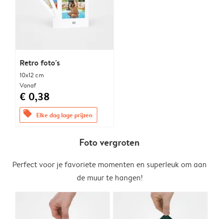
Retro foto's
10x12 cm
Vanaf
€ 0,38
offers
Elke dag lage prijzen
Foto vergroten
Perfect voor je favoriete momenten en superleuk om aan
de muur te hangen!