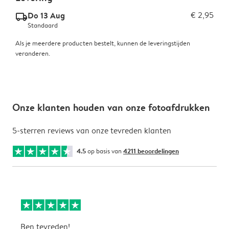
Do 13 Aug
€ 2,95
delivery_standard_v2
Standaard
Als je meerdere producten bestelt, kunnen de leveringstijden
veranderen.
Onze klanten houden van onze fotoafdrukken
5-sterren reviews van onze tevreden klanten
4.5
op basis van
4211 beoordelingen
Ben tevreden!
I