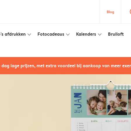
que
Blog
's afdrukken
Fotocadeaus
Kalenders
Bruiloft
slim_arrow_down
slim_arrow_down
slim_arrow_down
e dag lage prijzen, met extra voordeel bij aankoop van meer ex