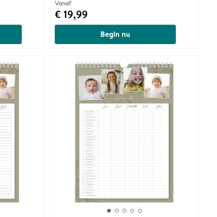
Vanaf
€ 19,99
Begin nu