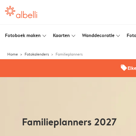
Fotoboek maken
Kaarten
Wanddecoratie
Foto
slim_arrow_down
slim_arrow_down
slim_arrow_down
Home
Fotokalenders
Familieplanners
offers
Elk
Familieplanners 2027