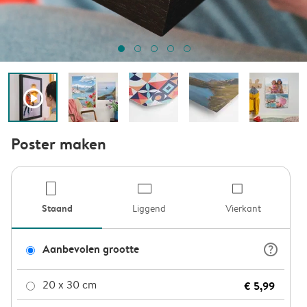
play_button_fill
Poster maken
product-por
product
pro
Staand
Liggend
Vierkant
question_mark_circle
Aanbevolen grootte
20 x 30 cm
€ 5,99