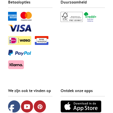
Betaalopties
Duurzaamheid
We zijn ook te vinden op
Ontdek onze apps
facebook
youtube
pinterest