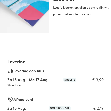
Laat je kleuren opvallen op extra fijn wit
papier met matte afwerking.
Levering
delivery_standard_v2
Levering aan huis
Za 15 Aug – Ma 17 Aug
€ 3,99
SNELSTE
Standaard
marker-pin
Afhaalpunt
Za 15 Aug.
€ 2,19
GOEDKOOPSTE