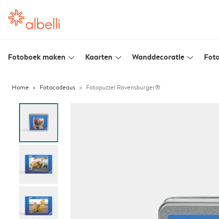
Fotoboek maken
Kaarten
Wanddecoratie
Foto
slim_arrow_down
slim_arrow_down
slim_arrow_down
Home
Fotocadeaus
Fotopuzzel Ravensburger®️