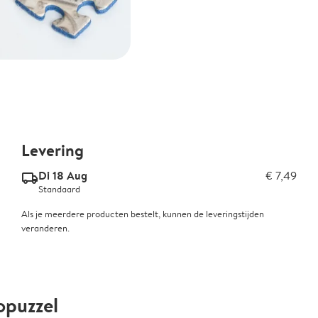
Levering
Di 18 Aug
€ 7,49
delivery_standard_v2
Standaard
Als je meerdere producten bestelt, kunnen de leveringstijden
veranderen.
opuzzel