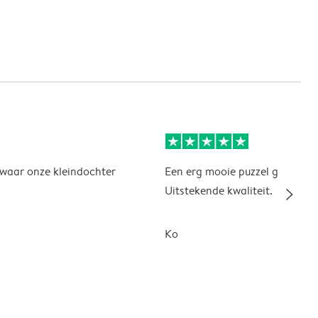
 waar onze kleindochter
Een erg mooie puzzel gemaakt 
slim_arrow_right
Uitstekende kwaliteit.
Ko