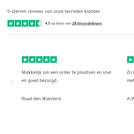
5-sterren reviews van onze tevreden klanten
4.5
op basis van
28 beoordelingen
Makkelijk om een order te plaatsen en snel
Zo 
slim_arrow_left
en goed bezorgd.
met
Ruud den Boesterd
A.W