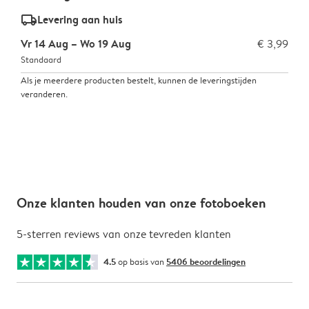
delivery_standard_v2
Levering aan huis
Vr 14 Aug – Wo 19 Aug
€ 3,99
Standaard
Als je meerdere producten bestelt, kunnen de leveringstijden
veranderen.
Onze klanten houden van onze fotoboeken
5-sterren reviews van onze tevreden klanten
4.5
op basis van
5406 beoordelingen