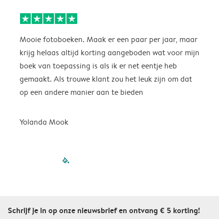
Mooie fotoboeken. Maak er een paar per jaar, maar
a
krijg helaas altijd korting aangeboden wat voor mijn
boek van toepassing is als ik er net eentje heb
L
gemaakt. Als trouwe klant zou het leuk zijn om dat
op een andere manier aan te bieden
Yolanda Mook
filled-pagination
outlined-paginatio
outlined-paginat
outlined-pagin
outlined-pag
outlined-p
Schrijf je in op onze nieuwsbrief en ontvang € 5 korting!