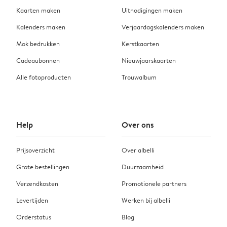
Kaarten maken
Uitnodigingen maken
Kalenders maken
Verjaardagskalenders maken
Mok bedrukken
Kerstkaarten
Cadeaubonnen
Nieuwjaarskaarten
Alle fotoproducten
Trouwalbum
Help
Over ons
Prijsoverzicht
Over albelli
Grote bestellingen
Duurzaamheid
Verzendkosten
Promotionele partners
Levertijden
Werken bij albelli
Orderstatus
Blog