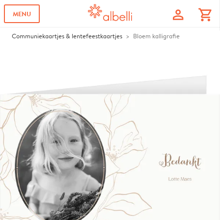
profile
shopping_cart
MENU
Communiekaartjes & lentefeestkaartjes
Bloem kalligrafie