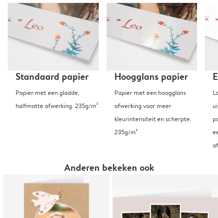
Standaard papier
Hoogglans papier
E
Papier met een gladde,
Papier met een hoogglans
L
halfmatte afwerking. 235g/m²
afwerking voor meer
u
kleurintensiteit en scherpte.
p
235g/m²
e
a
Anderen bekeken ook