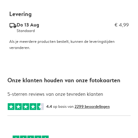
Levering
Do 13 Aug
€ 4,99
delivery_standard_v2
Standaard
Als je meerdere producten bestelt, kunnen de leveringstijden
veranderen.
Onze klanten houden van onze fotokaarten
5-sterren reviews van onze tevreden klanten
4.4
op basis van
2299 beoordelingen