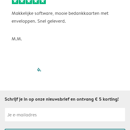
Makkelijke software, mooie bedankkaarten met
p
enveloppen. Snel geleverd.
K
M.M.
filled-pagination
outlined-paginatio
outlined-paginat
outlined-pagin
outlined-pag
outlined-p
Schrijf je in op onze nieuwsbrief en ontvang € 5 korting!