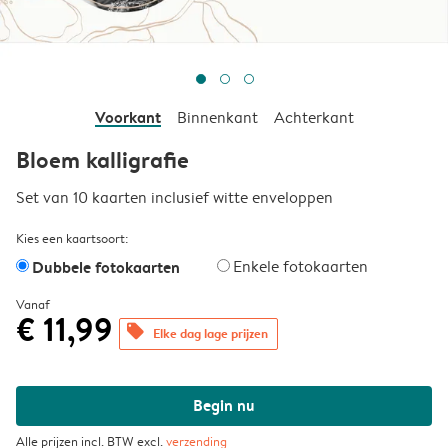
Voorkant
Binnenkant
Achterkant
Bloem kalligrafie
Set van 10 kaarten inclusief witte enveloppen
Kies een kaartsoort:
Dubbele fotokaarten
Enkele fotokaarten
Vanaf
€ 11,99
offers
Elke dag lage prijzen
Begin nu
Alle prijzen incl. BTW excl.
verzending