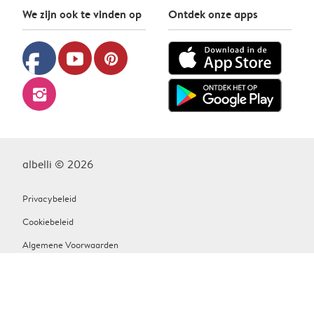
We zijn ook te vinden op
Ontdek onze apps
facebook
youtube
pinterest
instagram
albelli © 2026
Privacybeleid
Cookiebeleid
Algemene Voorwaarden
Contact