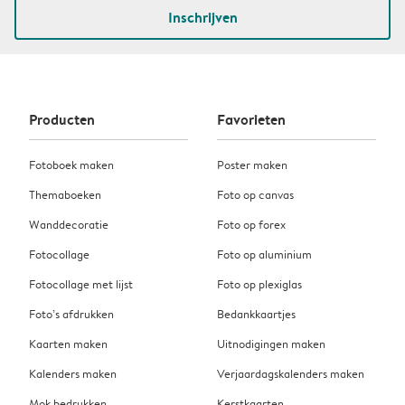
Inschrijven
Producten
Favorieten
Fotoboek maken
Poster maken
Themaboeken
Foto op canvas
Wanddecoratie
Foto op forex
Fotocollage
Foto op aluminium
Fotocollage met lijst
Foto op plexiglas
Foto’s afdrukken
Bedankkaartjes
Kaarten maken
Uitnodigingen maken
Kalenders maken
Verjaardagskalenders maken
Mok bedrukken
Kerstkaarten