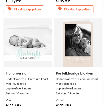
€ 11,99
€ 9,99
offers
offers
Elke dag lage prijzen
Elke dag lage prijzen
Hallo wereld
Pastelkleurige blokken
Bedankkaarten | Premium kaart
Bedankkaarten | Premium kaart
met keuze uit 3
met keuze uit 3
papierafwerkingen
papierafwerkingen
Set van 10 kaarten
Set van 10 kaarten
Vanaf
Vanaf
€ 11,99
€ 11,99