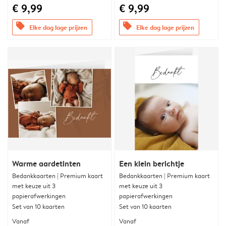
€ 9,99
€ 9,99
offers
offers
Elke dag lage prijzen
Elke dag lage prijzen
Warme aardetinten
Een klein berichtje
Bedankkaarten | Premium kaart
Bedankkaarten | Premium kaart
met keuze uit 3
met keuze uit 3
papierafwerkingen
papierafwerkingen
Set van 10 kaarten
Set van 10 kaarten
Vanaf
Vanaf