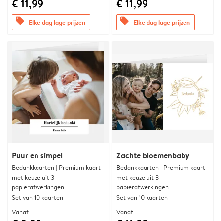
€ 11,99
€ 11,99
offers
offers
Elke dag lage prijzen
Elke dag lage prijzen
Puur en simpel
Zachte bloemenbaby
Bedankkaarten | Premium kaart
Bedankkaarten | Premium kaart
met keuze uit 3
met keuze uit 3
papierafwerkingen
papierafwerkingen
Set van 10 kaarten
Set van 10 kaarten
Vanaf
Vanaf