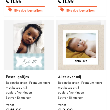
€ 11,99
€ 11,99
offers
offers
Elke dag lage prijzen
Elke dag lage prijzen
Pastel golfjes
Alles over mij
Bedankkaarten | Premium kaart
Bedankkaarten | Premium kaart
met keuze uit 3
met keuze uit 3
papierafwerkingen
papierafwerkingen
Set van 10 kaarten
Set van 10 kaarten
Vanaf
Vanaf