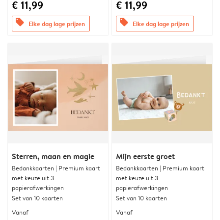
€ 11,99
€ 11,99
offers
offers
Elke dag lage prijzen
Elke dag lage prijzen
Sterren, maan en magie
Mijn eerste groet
Bedankkaarten | Premium kaart
Bedankkaarten | Premium kaart
met keuze uit 3
met keuze uit 3
papierafwerkingen
papierafwerkingen
Set van 10 kaarten
Set van 10 kaarten
Vanaf
Vanaf