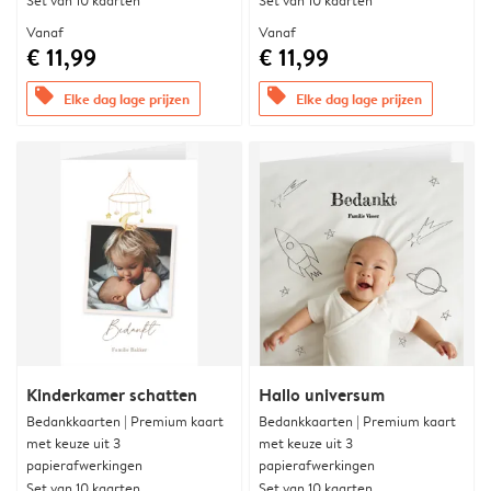
Set van 10 kaarten
Set van 10 kaarten
Vanaf
Vanaf
€ 11,99
€ 11,99
offers
offers
Elke dag lage prijzen
Elke dag lage prijzen
Kinderkamer schatten
Hallo universum
Bedankkaarten | Premium kaart
Bedankkaarten | Premium kaart
met keuze uit 3
met keuze uit 3
papierafwerkingen
papierafwerkingen
Set van 10 kaarten
Set van 10 kaarten