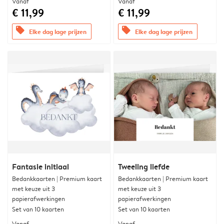
Vanaf
Vanaf
€ 11,99
€ 11,99
offers
offers
Elke dag lage prijzen
Elke dag lage prijzen
Fantasie initiaal
Tweeling liefde
Bedankkaarten | Premium kaart
Bedankkaarten | Premium kaart
met keuze uit 3
met keuze uit 3
papierafwerkingen
papierafwerkingen
Set van 10 kaarten
Set van 10 kaarten
Vanaf
Vanaf