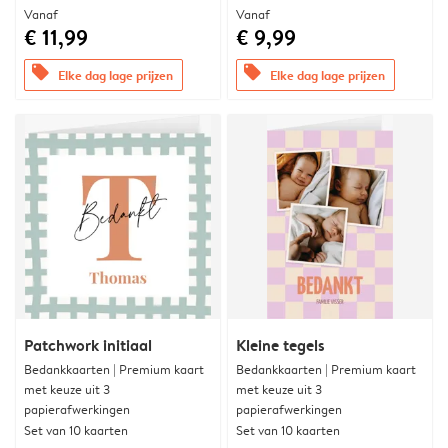
Vanaf
Vanaf
€ 11,99
€ 9,99
offers
offers
Elke dag lage prijzen
Elke dag lage prijzen
Patchwork initiaal
Kleine tegels
Bedankkaarten | Premium kaart
Bedankkaarten | Premium kaart
met keuze uit 3
met keuze uit 3
papierafwerkingen
papierafwerkingen
Set van 10 kaarten
Set van 10 kaarten