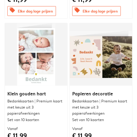
offers
offers
Elke dag lage prijzen
Elke dag lage prijzen
Klein gouden hart
Papieren decoratie
Bedankkaarten | Premium kaart
Bedankkaarten | Premium kaart
met keuze uit 3
met keuze uit 3
papierafwerkingen
papierafwerkingen
Set van 10 kaarten
Set van 10 kaarten
Vanaf
Vanaf
€ 11,99
€ 11,99