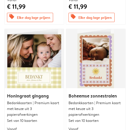
€ 11,99
€ 11,99
offers
offers
Elke dag lage prijzen
Elke dag lage prijzen
Honingraat gingang
Boheemse zonnestralen
Bedankkaarten | Premium kaart
Bedankkaarten | Premium kaart
met keuze uit 3
met keuze uit 3
papierafwerkingen
papierafwerkingen
Set van 10 kaarten
Set van 10 kaarten
Vanaf
Vanaf