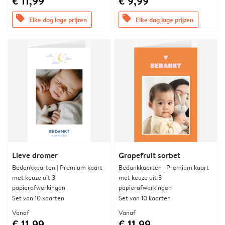
€ 11,99
€ 9,99
offers
offers
Elke dag lage prijzen
Elke dag lage prijzen
Lieve dromer
Grapefruit sorbet
Bedankkaarten | Premium kaart
Bedankkaarten | Premium kaart
met keuze uit 3
met keuze uit 3
papierafwerkingen
papierafwerkingen
Set van 10 kaarten
Set van 10 kaarten
Vanaf
Vanaf
€ 11,99
€ 11,99