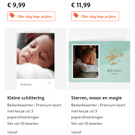
€ 9,99
€ 11,99
offers
offers
Elke dag lage prijzen
Elke dag lage prijzen
Kleine schittering
Sterren, maan en magie
Bedankkaarten | Premium kaart
Bedankkaarten | Premium kaart
met keuze uit 3
met keuze uit 3
papierafwerkingen
papierafwerkingen
Set van 10 kaarten
Set van 10 kaarten
Vanaf
Vanaf