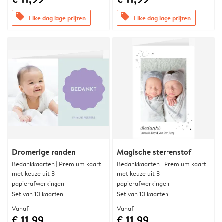
offers
offers
Elke dag lage prijzen
Elke dag lage prijzen
Dromerige randen
Magische sterrenstof
Bedankkaarten | Premium kaart
Bedankkaarten | Premium kaart
met keuze uit 3
met keuze uit 3
papierafwerkingen
papierafwerkingen
Set van 10 kaarten
Set van 10 kaarten
Vanaf
Vanaf
€ 11,99
€ 11,99