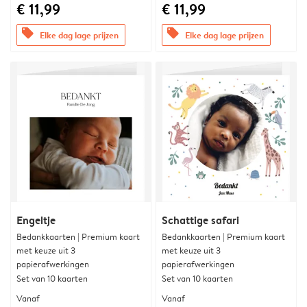
€ 11,99
€ 11,99
offers
offers
Elke dag lage prijzen
Elke dag lage prijzen
Engeltje
Schattige safari
Bedankkaarten | Premium kaart
Bedankkaarten | Premium kaart
met keuze uit 3
met keuze uit 3
papierafwerkingen
papierafwerkingen
Set van 10 kaarten
Set van 10 kaarten
Vanaf
Vanaf