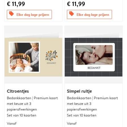
€ 11,99
€ 11,99
offers
offers
Elke dag lage prijzen
Elke dag lage prijzen
Citroentjes
Simpel ruitje
Bedankkaarten | Premium kaart
Bedankkaarten | Premium kaart
met keuze uit 3
met keuze uit 3
papierafwerkingen
papierafwerkingen
Set van 10 kaarten
Set van 10 kaarten
Vanaf
Vanaf