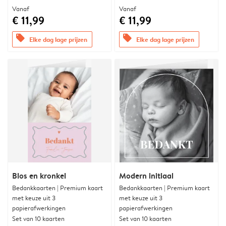
Vanaf
Vanaf
€ 11,99
€ 11,99
offers
offers
Elke dag lage prijzen
Elke dag lage prijzen
Blos en kronkel
Modern initiaal
Bedankkaarten | Premium kaart
Bedankkaarten | Premium kaart
met keuze uit 3
met keuze uit 3
papierafwerkingen
papierafwerkingen
Set van 10 kaarten
Set van 10 kaarten