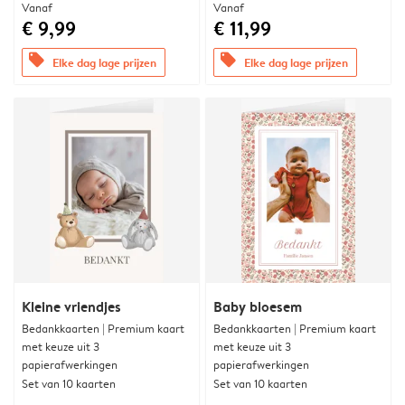
Vanaf
Vanaf
€ 9,99
€ 11,99
offers
offers
Elke dag lage prijzen
Elke dag lage prijzen
Kleine vriendjes
Baby bloesem
Bedankkaarten | Premium kaart
Bedankkaarten | Premium kaart
met keuze uit 3
met keuze uit 3
papierafwerkingen
papierafwerkingen
Set van 10 kaarten
Set van 10 kaarten