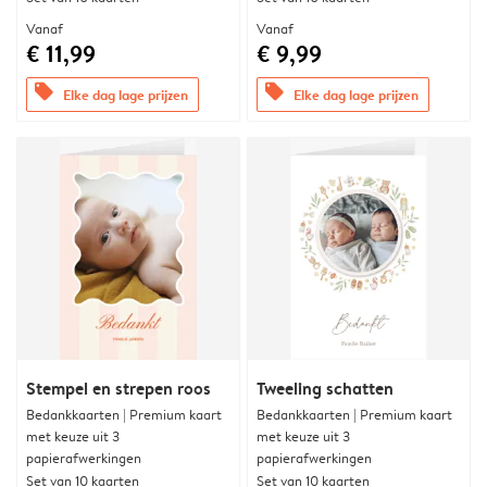
Vanaf
Vanaf
€ 11,99
€ 9,99
offers
offers
Elke dag lage prijzen
Elke dag lage prijzen
Stempel en strepen roos
Tweeling schatten
Bedankkaarten | Premium kaart
Bedankkaarten | Premium kaart
met keuze uit 3
met keuze uit 3
papierafwerkingen
papierafwerkingen
Set van 10 kaarten
Set van 10 kaarten