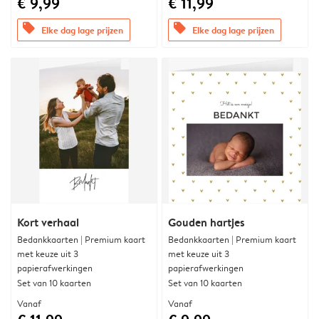
€ 9,99
€ 11,99
offers
offers
Elke dag lage prijzen
Elke dag lage prijzen
Kort verhaal
Gouden hartjes
Bedankkaarten | Premium kaart
Bedankkaarten | Premium kaart
met keuze uit 3
met keuze uit 3
papierafwerkingen
papierafwerkingen
Set van 10 kaarten
Set van 10 kaarten
Vanaf
Vanaf