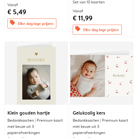
Set van 10 kaarten
Vanaf
€ 5,49
Vanaf
€ 11,99
offers
Elke dag lage prijzen
offers
Elke dag lage prijzen
Klein gouden hartje
Gelukzalig kers
Bedankkaarten | Premium kaart
Bedankkaarten | Premium kaart
met keuze uit 3
met keuze uit 3
papierafwerkingen
papierafwerkingen