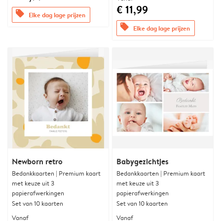
€ 11,99
offers
Elke dag lage prijzen
offers
Elke dag lage prijzen
Newborn retro
Babygezichtjes
Bedankkaarten | Premium kaart
Bedankkaarten | Premium kaart
met keuze uit 3
met keuze uit 3
papierafwerkingen
papierafwerkingen
Set van 10 kaarten
Set van 10 kaarten
Vanaf
Vanaf