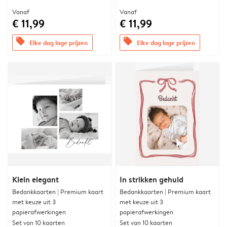
Vanaf
Vanaf
€ 11,99
€ 11,99
offers
offers
Elke dag lage prijzen
Elke dag lage prijzen
Klein elegant
In strikken gehuld
Bedankkaarten | Premium kaart
Bedankkaarten | Premium kaart
met keuze uit 3
met keuze uit 3
papierafwerkingen
papierafwerkingen
Set van 10 kaarten
Set van 10 kaarten