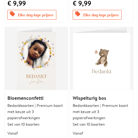
€ 9,99
€ 9,99
offers
offers
Elke dag lage prijzen
Elke dag lage prijzen
Bloemenconfetti
Wispelturig bos
Bedankkaarten | Premium kaart
Bedankkaarten | Premium kaart
met keuze uit 3
met keuze uit 3
papierafwerkingen
papierafwerkingen
Set van 10 kaarten
Set van 10 kaarten
Vanaf
Vanaf