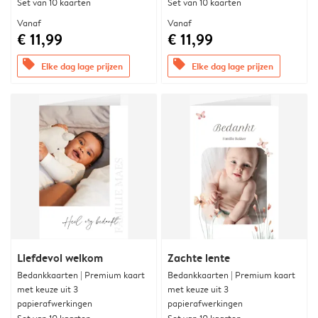
Set van 10 kaarten
Set van 10 kaarten
Vanaf
Vanaf
€ 11,99
€ 11,99
offers
offers
Elke dag lage prijzen
Elke dag lage prijzen
Liefdevol welkom
Zachte lente
Bedankkaarten | Premium kaart
Bedankkaarten | Premium kaart
met keuze uit 3
met keuze uit 3
papierafwerkingen
papierafwerkingen