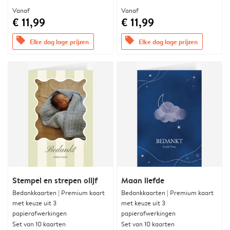
Vanaf
Vanaf
€ 11,99
€ 11,99
offers
offers
Elke dag lage prijzen
Elke dag lage prijzen
Stempel en strepen olijf
Maan liefde
Bedankkaarten | Premium kaart
Bedankkaarten | Premium kaart
met keuze uit 3
met keuze uit 3
papierafwerkingen
papierafwerkingen
Set van 10 kaarten
Set van 10 kaarten