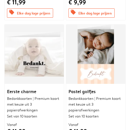
€ 11,99
€ 9,99
offers
offers
Elke dag lage prijzen
Elke dag lage prijzen
Eerste charme
Pastel golfjes
Bedankkaarten | Premium kaart
Bedankkaarten | Premium kaart
met keuze uit 3
met keuze uit 3
papierafwerkingen
papierafwerkingen
Set van 10 kaarten
Set van 10 kaarten
Vanaf
Vanaf