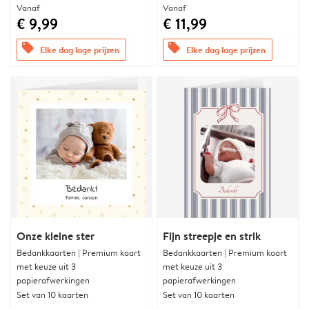
Vanaf
Vanaf
€ 9,99
€ 11,99
offers
offers
Elke dag lage prijzen
Elke dag lage prijzen
Onze kleine ster
Fijn streepje en strik
Bedankkaarten | Premium kaart
Bedankkaarten | Premium kaart
met keuze uit 3
met keuze uit 3
papierafwerkingen
papierafwerkingen
Set van 10 kaarten
Set van 10 kaarten