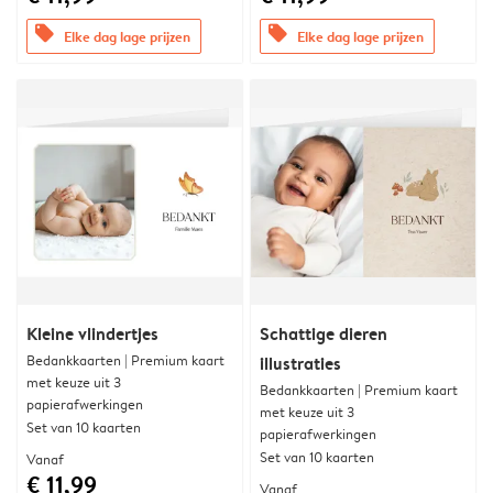
offers
offers
Elke dag lage prijzen
Elke dag lage prijzen
Kleine vlindertjes
Schattige dieren
Bedankkaarten | Premium kaart
illustraties
met keuze uit 3
Bedankkaarten | Premium kaart
papierafwerkingen
met keuze uit 3
Set van 10 kaarten
papierafwerkingen
Set van 10 kaarten
Vanaf
€ 11,99
Vanaf