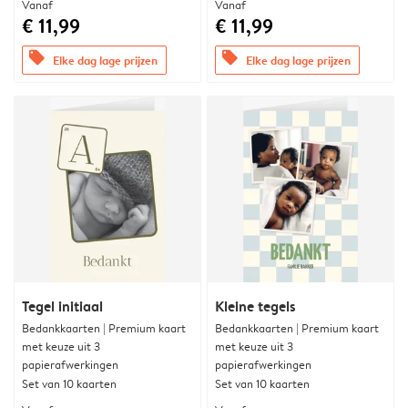
Vanaf
Vanaf
€ 11,99
€ 11,99
offers
offers
Elke dag lage prijzen
Elke dag lage prijzen
Tegel initiaal
Kleine tegels
Bedankkaarten | Premium kaart
Bedankkaarten | Premium kaart
met keuze uit 3
met keuze uit 3
papierafwerkingen
papierafwerkingen
Set van 10 kaarten
Set van 10 kaarten