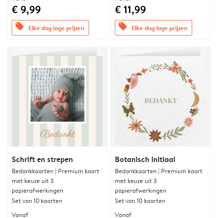
€ 9,99
€ 11,99
offers
offers
Elke dag lage prijzen
Elke dag lage prijzen
Schrift en strepen
Botanisch initiaal
Bedankkaarten | Premium kaart
Bedankkaarten | Premium kaart
met keuze uit 3
met keuze uit 3
papierafwerkingen
papierafwerkingen
Set van 10 kaarten
Set van 10 kaarten
Vanaf
Vanaf