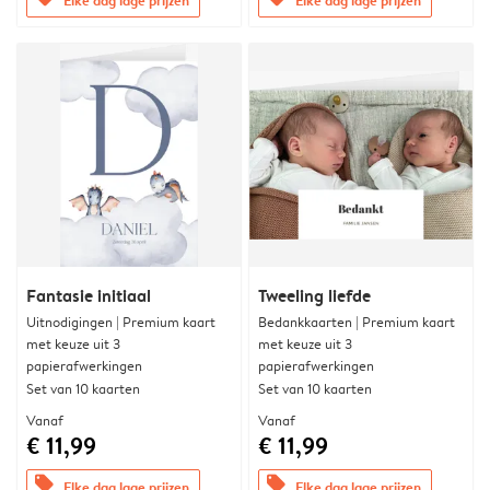
Fantasie initiaal
Tweeling liefde
Uitnodigingen | Premium kaart
Bedankkaarten | Premium kaart
met keuze uit 3
met keuze uit 3
papierafwerkingen
papierafwerkingen
Set van 10 kaarten
Set van 10 kaarten
Vanaf
Vanaf
€ 11,99
€ 11,99
offers
offers
Elke dag lage prijzen
Elke dag lage prijzen