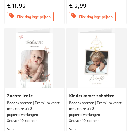
€ 11,99
€ 9,99
offers
offers
Elke dag lage prijzen
Elke dag lage prijzen
Zachte lente
Kinderkamer schatten
Bedankkaarten | Premium kaart
Bedankkaarten | Premium kaart
met keuze uit 3
met keuze uit 3
papierafwerkingen
papierafwerkingen
Set van 10 kaarten
Set van 10 kaarten
Vanaf
Vanaf