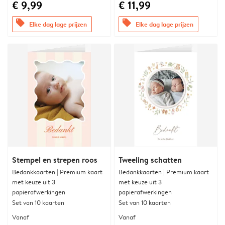
€ 9,99
€ 11,99
offers
offers
Elke dag lage prijzen
Elke dag lage prijzen
Stempel en strepen roos
Tweeling schatten
Bedankkaarten | Premium kaart
Bedankkaarten | Premium kaart
met keuze uit 3
met keuze uit 3
papierafwerkingen
papierafwerkingen
Set van 10 kaarten
Set van 10 kaarten
Vanaf
Vanaf