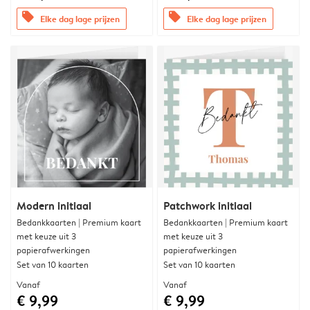
offers
offers
Elke dag lage prijzen
Elke dag lage prijzen
Modern initiaal
Patchwork initiaal
Bedankkaarten | Premium kaart
Bedankkaarten | Premium kaart
met keuze uit 3
met keuze uit 3
papierafwerkingen
papierafwerkingen
Set van 10 kaarten
Set van 10 kaarten
Vanaf
Vanaf
€ 9,99
€ 9,99