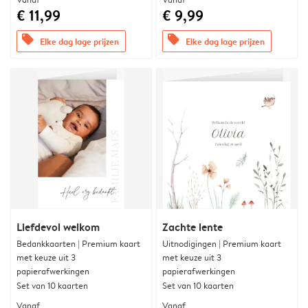
€ 11,99
€ 9,99
offers
offers
Elke dag lage prijzen
Elke dag lage prijzen
Liefdevol welkom
Zachte lente
Bedankkaarten | Premium kaart
Uitnodigingen | Premium kaart
met keuze uit 3
met keuze uit 3
papierafwerkingen
papierafwerkingen
Set van 10 kaarten
Set van 10 kaarten
Vanaf
Vanaf