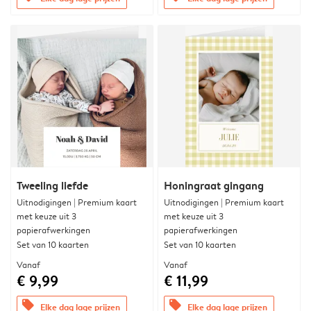
Tweeling liefde
Honingraat gingang
Uitnodigingen | Premium kaart
Uitnodigingen | Premium kaart
met keuze uit 3
met keuze uit 3
papierafwerkingen
papierafwerkingen
Set van 10 kaarten
Set van 10 kaarten
Vanaf
Vanaf
€ 9,99
€ 11,99
offers
offers
Elke dag lage prijzen
Elke dag lage prijzen