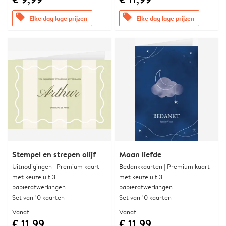
offers
offers
Elke dag lage prijzen
Elke dag lage prijzen
Stempel en strepen olijf
Maan liefde
Uitnodigingen | Premium kaart
Bedankkaarten | Premium kaart
met keuze uit 3
met keuze uit 3
papierafwerkingen
papierafwerkingen
Set van 10 kaarten
Set van 10 kaarten
Vanaf
Vanaf
€ 11,99
€ 11,99