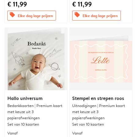
€ 11,99
€ 11,99
offers
offers
Elke dag lage prijzen
Elke dag lage prijzen
Hallo universum
Stempel en strepen roos
Bedankkaarten | Premium kaart
Uitnodigingen | Premium kaart
met keuze uit 3
met keuze uit 3
papierafwerkingen
papierafwerkingen
Set van 10 kaarten
Set van 10 kaarten
Vanaf
Vanaf