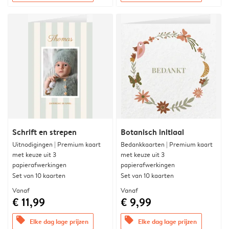
Schrift en strepen
Botanisch initiaal
Uitnodigingen | Premium kaart
Bedankkaarten | Premium kaart
met keuze uit 3
met keuze uit 3
papierafwerkingen
papierafwerkingen
Set van 10 kaarten
Set van 10 kaarten
Vanaf
Vanaf
€ 11,99
€ 9,99
offers
offers
Elke dag lage prijzen
Elke dag lage prijzen