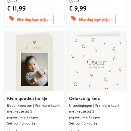
Vanaf
Vanaf
€ 11,99
€ 9,99
offers
offers
Elke dag lage prijzen
Elke dag lage prijzen
Klein gouden hartje
Gelukzalig kers
Bedankkaarten | Premium kaart
Uitnodigingen | Premium kaart
met keuze uit 3
met keuze uit 3
papierafwerkingen
papierafwerkingen
Set van 10 kaarten
Set van 10 kaarten