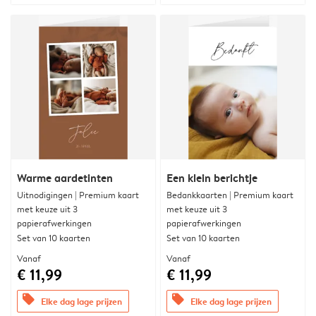
Warme aardetinten
Een klein berichtje
Uitnodigingen | Premium kaart
Bedankkaarten | Premium kaart
met keuze uit 3
met keuze uit 3
papierafwerkingen
papierafwerkingen
Set van 10 kaarten
Set van 10 kaarten
Vanaf
Vanaf
€ 11,99
€ 11,99
offers
offers
Elke dag lage prijzen
Elke dag lage prijzen