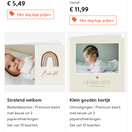
€ 5,49
Vanaf
€ 11,99
offers
Elke dag lage prijzen
offers
Elke dag lage prijzen
Stralend welkom
Klein gouden hartje
Bedankkaarten | Premium kaart
Uitnodigingen | Premium kaart
met keuze uit 3
met keuze uit 3
papierafwerkingen
papierafwerkingen
Set van 10 kaarten
Set van 10 kaarten