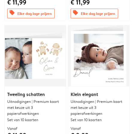
€ 11,99
€ 11,99
offers
offers
Elke dag lage prijzen
Elke dag lage prijzen
Tweeling schatten
Klein elegant
Uitnodigingen | Premium kaart
Uitnodigingen | Premium kaart
met keuze uit 3
met keuze uit 3
papierafwerkingen
papierafwerkingen
Set van 10 kaarten
Set van 10 kaarten
Vanaf
Vanaf