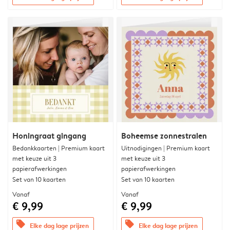
Honingraat gingang
Boheemse zonnestralen
Bedankkaarten | Premium kaart
Uitnodigingen | Premium kaart
met keuze uit 3
met keuze uit 3
papierafwerkingen
papierafwerkingen
Set van 10 kaarten
Set van 10 kaarten
Vanaf
Vanaf
€ 9,99
€ 9,99
offers
offers
Elke dag lage prijzen
Elke dag lage prijzen