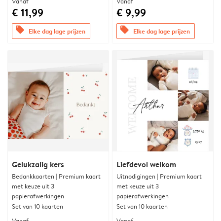
Vanaf
Vanaf
€ 11,99
€ 9,99
offers
offers
Elke dag lage prijzen
Elke dag lage prijzen
Gelukzalig kers
Liefdevol welkom
Bedankkaarten | Premium kaart
Uitnodigingen | Premium kaart
met keuze uit 3
met keuze uit 3
papierafwerkingen
papierafwerkingen
Set van 10 kaarten
Set van 10 kaarten
Vanaf
Vanaf