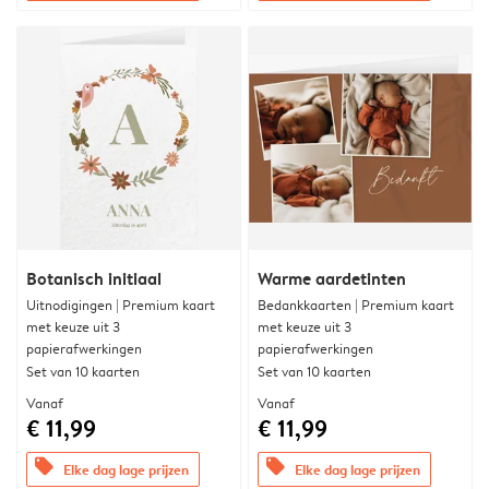
Botanisch initiaal
Warme aardetinten
Uitnodigingen | Premium kaart
Bedankkaarten | Premium kaart
met keuze uit 3
met keuze uit 3
papierafwerkingen
papierafwerkingen
Set van 10 kaarten
Set van 10 kaarten
Vanaf
Vanaf
€ 11,99
€ 11,99
offers
offers
Elke dag lage prijzen
Elke dag lage prijzen