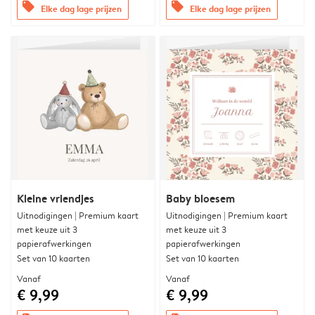
offers
offers
Elke dag lage prijzen
Elke dag lage prijzen
Kleine vriendjes
Baby bloesem
Uitnodigingen | Premium kaart
Uitnodigingen | Premium kaart
met keuze uit 3
met keuze uit 3
papierafwerkingen
papierafwerkingen
Set van 10 kaarten
Set van 10 kaarten
Vanaf
Vanaf
€ 9,99
€ 9,99