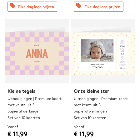
offers
offers
Elke dag lage prijzen
Elke dag lage prijzen
Kleine tegels
Onze kleine ster
Uitnodigingen | Premium kaart
Uitnodigingen | Premium kaart
met keuze uit 3
met keuze uit 3
papierafwerkingen
papierafwerkingen
Set van 10 kaarten
Set van 10 kaarten
Vanaf
Vanaf
€ 11,99
€ 11,99