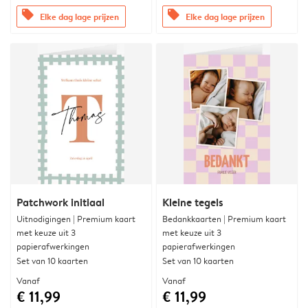
offers
offers
Elke dag lage prijzen
Elke dag lage prijzen
Patchwork initiaal
Kleine tegels
Uitnodigingen | Premium kaart
Bedankkaarten | Premium kaart
met keuze uit 3
met keuze uit 3
papierafwerkingen
papierafwerkingen
Set van 10 kaarten
Set van 10 kaarten
Vanaf
Vanaf
€ 11,99
€ 11,99