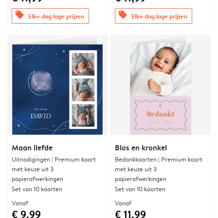
offers
offers
Elke dag lage prijzen
Elke dag lage prijzen
Maan liefde
Blos en kronkel
Uitnodigingen | Premium kaart
Bedankkaarten | Premium kaart
met keuze uit 3
met keuze uit 3
papierafwerkingen
papierafwerkingen
Set van 10 kaarten
Set van 10 kaarten
Vanaf
Vanaf
€ 9,99
€ 11,99