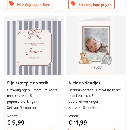
offers
offers
Elke dag lage prijzen
Elke dag lage prijzen
Fijn streepje en strik
Kleine vriendjes
Uitnodigingen | Premium kaart
Bedankkaarten | Premium kaart
met keuze uit 3
met keuze uit 3
papierafwerkingen
papierafwerkingen
Set van 10 kaarten
Set van 10 kaarten
Vanaf
Vanaf
€ 9,99
€ 11,99