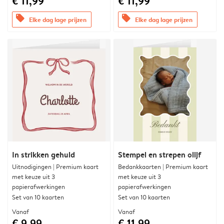
€ 11,99
€ 11,99
offers
offers
Elke dag lage prijzen
Elke dag lage prijzen
In strikken gehuld
Stempel en strepen olijf
Uitnodigingen | Premium kaart
Bedankkaarten | Premium kaart
met keuze uit 3
met keuze uit 3
papierafwerkingen
papierafwerkingen
Set van 10 kaarten
Set van 10 kaarten
Vanaf
Vanaf
€ 9,99
€ 11,99