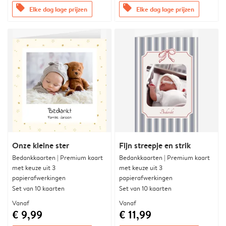
offers
offers
Elke dag lage prijzen
Elke dag lage prijzen
Onze kleine ster
Fijn streepje en strik
Bedankkaarten | Premium kaart
Bedankkaarten | Premium kaart
met keuze uit 3
met keuze uit 3
papierafwerkingen
papierafwerkingen
Set van 10 kaarten
Set van 10 kaarten
Vanaf
Vanaf
€ 9,99
€ 11,99