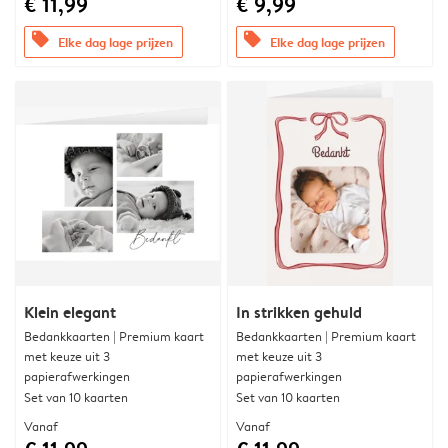
€ 11,99
€ 9,99
offers
offers
Elke dag lage prijzen
Elke dag lage prijzen
Klein elegant
In strikken gehuld
Bedankkaarten | Premium kaart
Bedankkaarten | Premium kaart
met keuze uit 3
met keuze uit 3
papierafwerkingen
papierafwerkingen
Set van 10 kaarten
Set van 10 kaarten
Vanaf
Vanaf