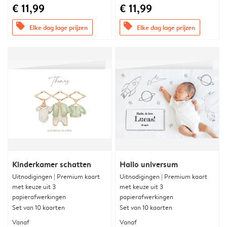
€ 11,99
€ 11,99
offers
offers
Elke dag lage prijzen
Elke dag lage prijzen
Kinderkamer schatten
Hallo universum
Uitnodigingen | Premium kaart
Uitnodigingen | Premium kaart
met keuze uit 3
met keuze uit 3
papierafwerkingen
papierafwerkingen
Set van 10 kaarten
Set van 10 kaarten
Vanaf
Vanaf