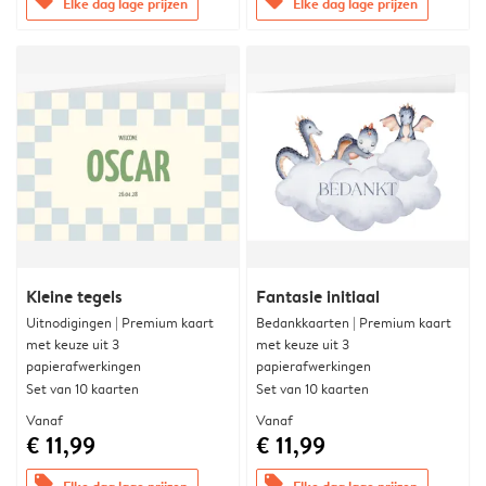
offers
offers
Elke dag lage prijzen
Elke dag lage prijzen
Kleine tegels
Fantasie initiaal
Uitnodigingen | Premium kaart
Bedankkaarten | Premium kaart
met keuze uit 3
met keuze uit 3
papierafwerkingen
papierafwerkingen
Set van 10 kaarten
Set van 10 kaarten
Vanaf
Vanaf
€ 11,99
€ 11,99
offers
offers
Elke dag lage prijzen
Elke dag lage prijzen