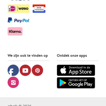
We zijn ook te vinden op
Ontdek onze apps
facebook
youtube
pinterest
instagram