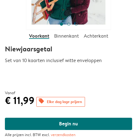
Voorkant
Binnenkant
Achterkant
Niewjaarsgetal
Set van 10 kaarten inclusief witte enveloppen
Vanaf
€ 11,99
offers
Elke dag lage prijzen
Begin nu
Alle prijzen incl. BTW excl.
verzendkosten