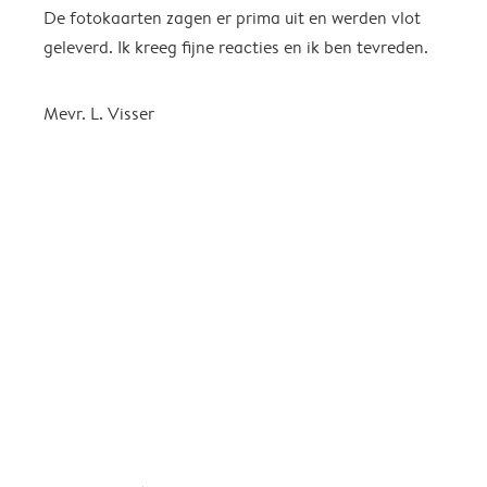
De fotokaarten zagen er prima uit en werden vlot
H
geleverd. Ik kreeg fijne reacties en ik ben tevreden.
S
K
b
Mevr. L. Visser
n
a
f
g
k
g
t
i
A