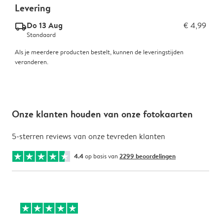
Levering
Do 13 Aug
€ 4,99
delivery_standard_v2
Standaard
Als je meerdere producten bestelt, kunnen de leveringstijden
veranderen.
Onze klanten houden van onze fotokaarten
5-sterren reviews van onze tevreden klanten
4.4
op basis van
2299 beoordelingen