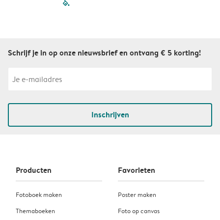
filled-pagination
outlined-paginatio
outlined-paginat
outlined-pagin
outlined-pag
outlined-p
Schrijf je in op onze nieuwsbrief en ontvang € 5 korting!
Inschrijven
Producten
Favorieten
Fotoboek maken
Poster maken
Themaboeken
Foto op canvas