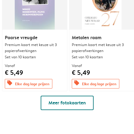
Paarse vreugde
Metalen raam
Premium kaart met keuze uit 3
Premium kaart met keuze uit 3
papierafwerkingen
papierafwerkingen
Set van 10 kaarten
Set van 10 kaarten
Vanaf
Vanaf
€ 5,49
€ 5,49
offers
offers
Elke dag lage prijzen
Elke dag lage prijzen
Meer fotokaarten