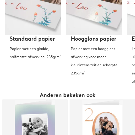
Standaard papier
Hoogglans papier
E
Papier met een gladde,
Papier met een hoogglans
L
halfmatte afwerking. 235g/m²
afwerking voor meer
u
kleurintensiteit en scherpte.
p
235g/m²
e
a
Anderen bekeken ook