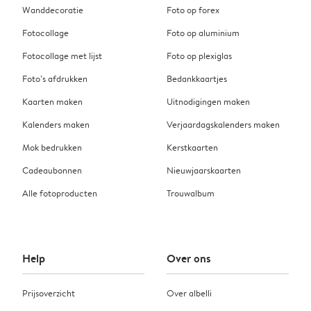
Wanddecoratie
Foto op forex
Fotocollage
Foto op aluminium
Fotocollage met lijst
Foto op plexiglas
Foto’s afdrukken
Bedankkaartjes
Kaarten maken
Uitnodigingen maken
Kalenders maken
Verjaardagskalenders maken
Mok bedrukken
Kerstkaarten
Cadeaubonnen
Nieuwjaarskaarten
Alle fotoproducten
Trouwalbum
Help
Over ons
Prijsoverzicht
Over albelli