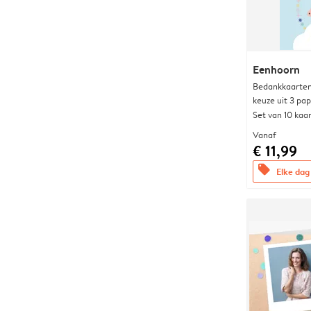
Eenhoorn
Bedankkaarten
keuze uit 3 pa
Set van 10 kaa
Vanaf
€ 11,99
offers
Elke dag 