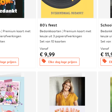
80's feest
Schoo
 | Premium kaart met
Bedankkaarten | Premium kaart met
Bedankk
pierafwerkingen
keuze uit 3 papierafwerkingen
keuze u
rten
Set van 10 kaarten
Set van
Vanaf
Vanaf
€ 9,99
€ 11,
offers
offers
lage prijzen
Elke dag lage prijzen
El