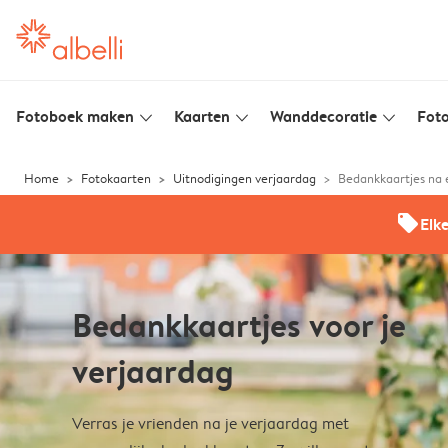
Fotoboek maken
Kaarten
Wanddecoratie
Foto
slim_arrow_down
slim_arrow_down
slim_arrow_down
Home
Fotokaarten
Uitnodigingen verjaardag
Bedankkaartjes na 
offers
Elk
Bedankkaartjes voor je
verjaardag
Verras je vrienden na je verjaardag met