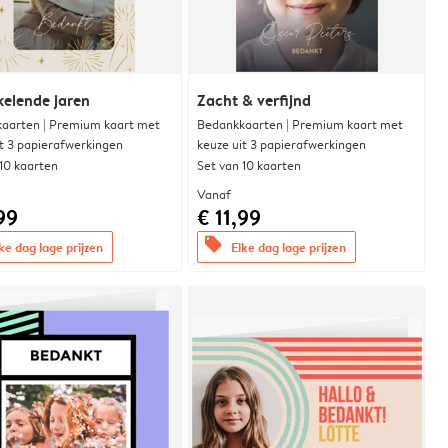
elende jaren
Zacht & verfijnd
aarten | Premium kaart met
Bedankkaarten | Premium kaart met
it 3 papierafwerkingen
keuze uit 3 papierafwerkingen
 10 kaarten
Set van 10 kaarten
Vanaf
99
€ 11,99
offers
ke dag lage prijzen
Elke dag lage prijzen