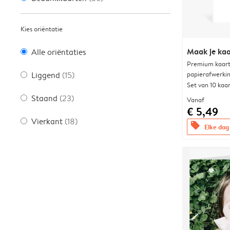
Kies oriëntatie
Maak je kaa
Alle oriëntaties
Premium kaart 
papierafwerki
Liggend
(15)
Set van 10 kaa
Staand
(23)
Vanaf
€ 5,49
Vierkant
(18)
offers
Elke dag 