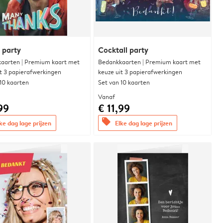
y party
Cocktail party
aarten | Premium kaart met
Bedankkaarten | Premium kaart met
it 3 papierafwerkingen
keuze uit 3 papierafwerkingen
 10 kaarten
Set van 10 kaarten
Vanaf
99
€ 11,99
offers
ke dag lage prijzen
Elke dag lage prijzen