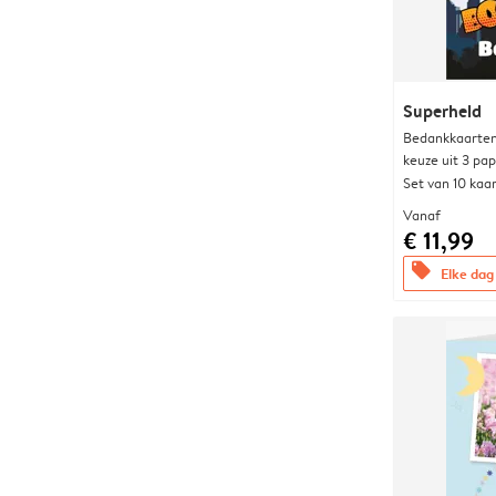
Superheld
Bedankkaarten
keuze uit 3 pa
Set van 10 kaa
Vanaf
€ 11,99
offers
Elke dag 