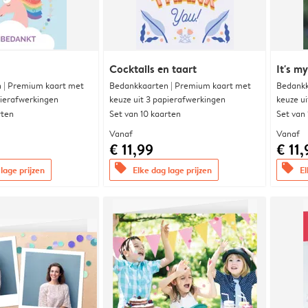
Cocktails en taart
It's m
 | Premium kaart met
Bedankkaarten | Premium kaart met
Bedankk
pierafwerkingen
keuze uit 3 papierafwerkingen
keuze u
rten
Set van 10 kaarten
Set van
Vanaf
Vanaf
€ 11,99
€ 11,
offers
offers
lage prijzen
Elke dag lage prijzen
El