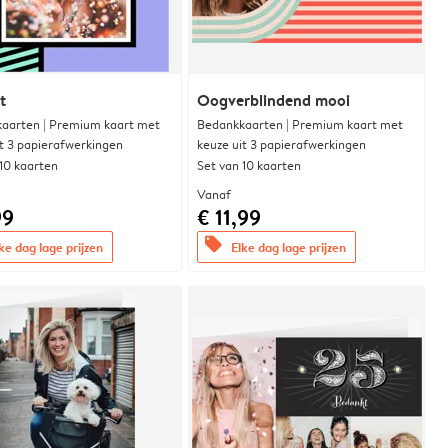
t
Oogverblindend mooi
aarten | Premium kaart met
Bedankkaarten | Premium kaart met
it 3 papierafwerkingen
keuze uit 3 papierafwerkingen
 10 kaarten
Set van 10 kaarten
Vanaf
99
€ 11,99
offers
ke dag lage prijzen
Elke dag lage prijzen