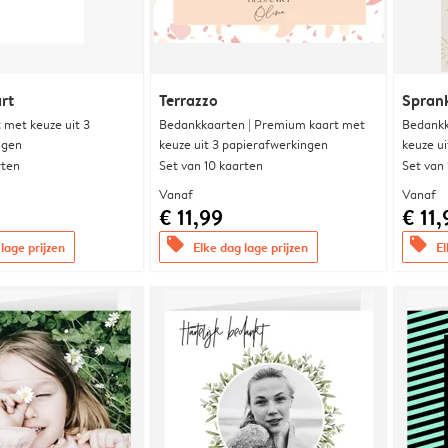
rt
Terrazzo
Sprank
met keuze uit 3
Bedankkaarten | Premium kaart met
Bedankk
ngen
keuze uit 3 papierafwerkingen
keuze u
rten
Set van 10 kaarten
Set van
Vanaf
Vanaf
€ 11,99
€ 11,
offers
offers
lage prijzen
Elke dag lage prijzen
El