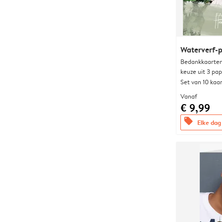
Waterverf-p
Bedankkaarten
keuze uit 3 pa
Set van 10 kaa
Vanaf
€ 9,99
offers
Elke dag 