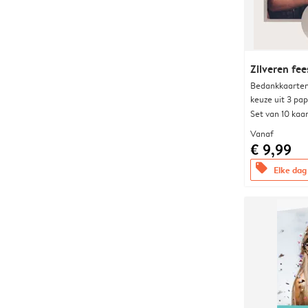
Zilveren fee
Bedankkaarten
keuze uit 3 pa
Set van 10 kaa
Vanaf
€ 9,99
offers
Elke dag 