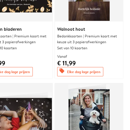
n bladeren
Walnoot hout
aarten | Premium kaart met
Bedankkaarten | Premium kaart met
it 3 papierafwerkingen
keuze uit 3 papierafwerkingen
 10 kaarten
Set van 10 kaarten
Vanaf
99
€ 11,99
offers
ke dag lage prijzen
Elke dag lage prijzen