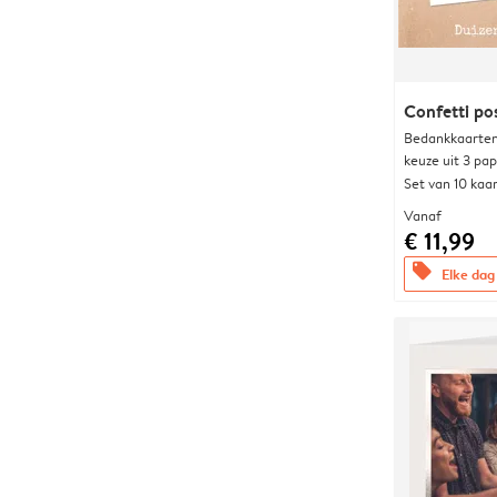
Confetti po
Bedankkaarten
keuze uit 3 pa
Set van 10 kaa
Vanaf
€ 11,99
offers
Elke dag 