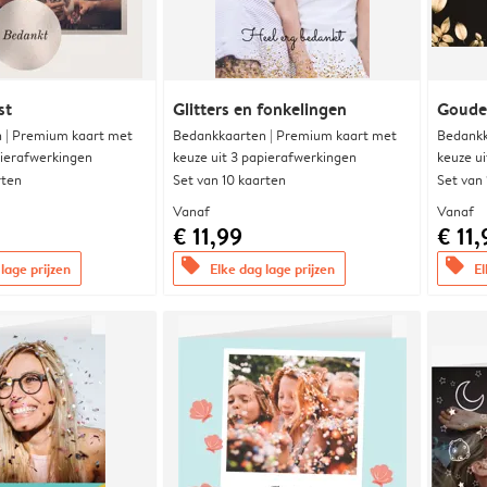
st
Glitters en fonkelingen
Goude
 | Premium kaart met
Bedankkaarten | Premium kaart met
Bedankk
pierafwerkingen
keuze uit 3 papierafwerkingen
keuze u
rten
Set van 10 kaarten
Set van
Vanaf
Vanaf
€ 11,99
€ 11,
offers
offers
lage prijzen
Elke dag lage prijzen
El