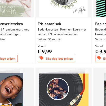
enseelstreken
Fris botanisch
Pop ar
 | Premium kaart met
Bedankkaarten | Premium kaart met
Bedankk
pierafwerkingen
keuze uit 3 papierafwerkingen
keuze u
rten
Set van 10 kaarten
Set van
Vanaf
Vanaf
€ 9,99
€ 9,
offers
offers
lage prijzen
Elke dag lage prijzen
El