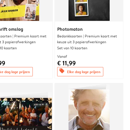
hrift omslag
Photomaton
aarten | Premium kaart met
Bedankkaarten | Premium kaart met
it 3 papierafwerkingen
keuze uit 3 papierafwerkingen
 10 kaarten
Set van 10 kaarten
Vanaf
99
€ 11,99
offers
ke dag lage prijzen
Elke dag lage prijzen