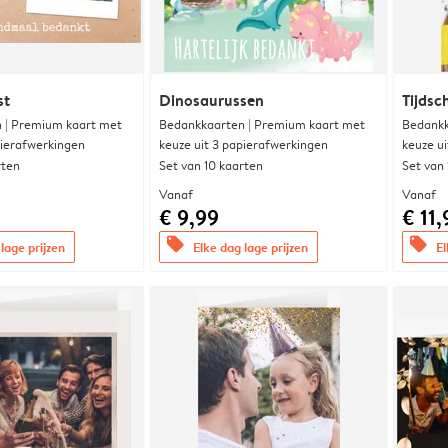
st
Dinosaurussen
Tijdsc
 | Premium kaart met
Bedankkaarten | Premium kaart met
Bedankk
pierafwerkingen
keuze uit 3 papierafwerkingen
keuze u
rten
Set van 10 kaarten
Set van
Vanaf
Vanaf
€ 9,99
€ 11,
offers
offers
lage prijzen
Elke dag lage prijzen
El