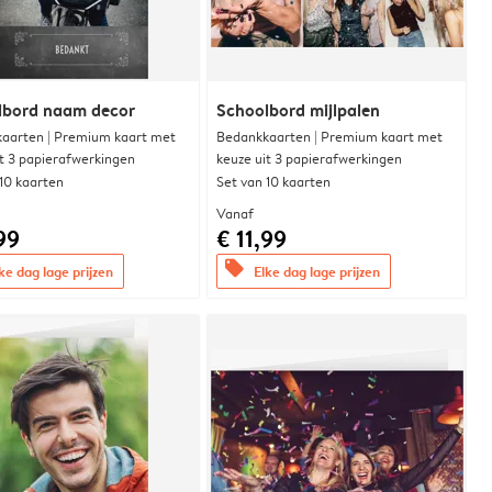
lbord naam decor
Schoolbord mijlpalen
aarten | Premium kaart met
Bedankkaarten | Premium kaart met
it 3 papierafwerkingen
keuze uit 3 papierafwerkingen
 10 kaarten
Set van 10 kaarten
Vanaf
99
€ 11,99
offers
ke dag lage prijzen
Elke dag lage prijzen