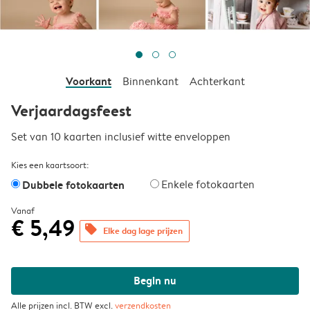
Voorkant
Binnenkant
Achterkant
Verjaardagsfeest
Set van 10 kaarten inclusief witte enveloppen
Kies een kaartsoort:
Dubbele fotokaarten
Enkele fotokaarten
Vanaf
€ 5,49
offers
Elke dag lage prijzen
Begin nu
Alle prijzen incl. BTW excl.
verzendkosten