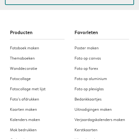
Producten
Favorieten
Fotoboek maken
Poster maken
Themaboeken
Foto op canvas
Wanddecoratie
Foto op forex
Fotocollage
Foto op aluminium
Fotocollage met lijst
Foto op plexiglas
Foto’s afdrukken
Bedankkaartjes
Kaarten maken
Uitnodigingen maken
Kalenders maken
Verjaardagskalenders maken
Mok bedrukken
Kerstkaarten