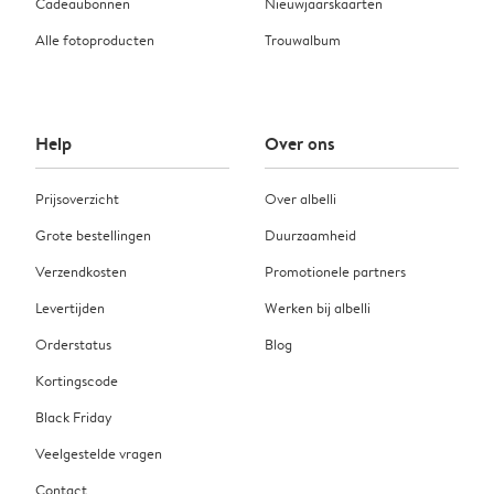
Cadeaubonnen
Nieuwjaarskaarten
Alle fotoproducten
Trouwalbum
Help
Over ons
Prijsoverzicht
Over albelli
Grote bestellingen
Duurzaamheid
Verzendkosten
Promotionele partners
Levertijden
Werken bij albelli
Orderstatus
Blog
Kortingscode
Black Friday
Veelgestelde vragen
Contact