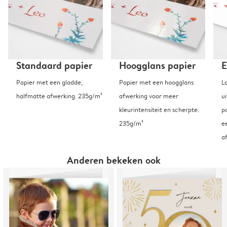
Standaard papier
Hoogglans papier
E
Papier met een gladde,
Papier met een hoogglans
L
halfmatte afwerking. 235g/m²
afwerking voor meer
u
kleurintensiteit en scherpte.
p
235g/m²
e
a
Anderen bekeken ook