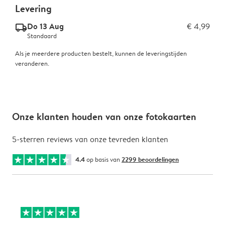
Levering
Do 13 Aug
€ 4,99
delivery_standard_v2
Standaard
Als je meerdere producten bestelt, kunnen de leveringstijden
veranderen.
Onze klanten houden van onze fotokaarten
5-sterren reviews van onze tevreden klanten
4.4
op basis van
2299 beoordelingen