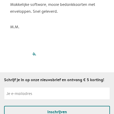
Makkelijke software, mooie bedankkaarten met
p
enveloppen. Snel geleverd.
K
M.M.
filled-pagination
outlined-paginatio
outlined-paginat
outlined-pagin
outlined-pag
outlined-p
Schrijf je in op onze nieuwsbrief en ontvang € 5 korting!
Inschrijven