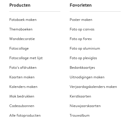
Producten
Favorieten
Fotoboek maken
Poster maken
Themaboeken
Foto op canvas
Wanddecoratie
Foto op forex
Fotocollage
Foto op aluminium
Fotocollage met lijst
Foto op plexiglas
Foto’s afdrukken
Bedankkaartjes
Kaarten maken
Uitnodigingen maken
Kalenders maken
Verjaardagskalenders maken
Mok bedrukken
Kerstkaarten
Cadeaubonnen
Nieuwjaarskaarten
Alle fotoproducten
Trouwalbum