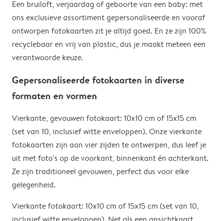
Een bruiloft, verjaardag of geboorte van een baby: met
semi-matte afwerking
bevat ook 10 enveloppen. We sturen de fotokaarten
ons exclusieve assortiment gepersonaliseerde en vooraf
Standaard – extra dik papier van 300 g/m² met een
naar je op in een beschermende verpakking.
ontworpen fotokaarten zit je altijd goed. En ze zijn 100%
scherpe en heldere matte afwerking
recyclebaar en vrij van plastic, dus je maakt meteen een
verantwoorde keuze.
Gepersonaliseerde fotokaarten in diverse
formaten en vormen
Vierkante, gevouwen fotokaart: 10x10 cm of 15x15 cm
(set van 10, inclusief witte enveloppen). Onze vierkante
fotokaarten zijn aan vier zijden te ontwerpen, dus leef je
uit met foto's op de voorkant, binnenkant én achterkant.
Ze zijn traditioneel gevouwen, perfect dus voor elke
gelegenheid.
Vierkante fotokaart: 10x10 cm of 15x15 cm (set van 10,
inclusief witte enveloppen). Net als een ansichtkaart