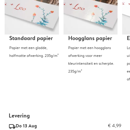
Standaard papier
Hoogglans papier
E
Papier met een gladde,
Papier met een hoogglans
L
halfmatte afwerking. 235g/m²
afwerking voor meer
u
kleurintensiteit en scherpte.
p
235g/m²
e
a
Levering
Do 13 Aug
€ 4,99
delivery_standard_v2