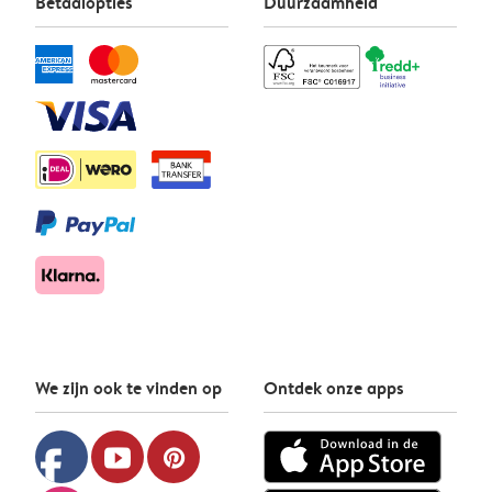
Betaalopties
Duurzaamheid
We zijn ook te vinden op
Ontdek onze apps
facebook
youtube
pinterest