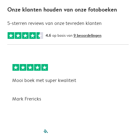
Onze klanten houden van onze fotoboeken
5-sterren reviews van onze tevreden klanten
4.6
op basis van
9 beoordelingen
Mooi boek met super kwaliteit
M
Mark Frericks
P
filled-pagination
outlined-paginati
outlined-pagina
outlined-pagi
outlined-pa