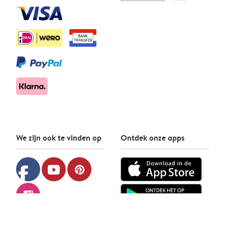
We zijn ook te vinden op
Ontdek onze apps
facebook
youtube
pinterest
instagram