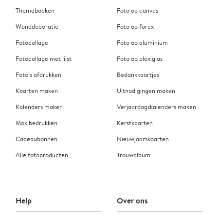
Themaboeken
Foto op canvas
Wanddecoratie
Foto op forex
Fotocollage
Foto op aluminium
Fotocollage met lijst
Foto op plexiglas
Foto’s afdrukken
Bedankkaartjes
Kaarten maken
Uitnodigingen maken
Kalenders maken
Verjaardagskalenders maken
Mok bedrukken
Kerstkaarten
Cadeaubonnen
Nieuwjaarskaarten
Alle fotoproducten
Trouwalbum
Help
Over ons