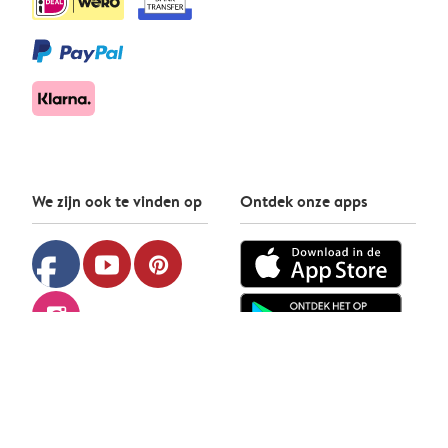
We zijn ook te vinden op
Ontdek onze apps
facebook
youtube
pinterest
instagram
albelli © 2026