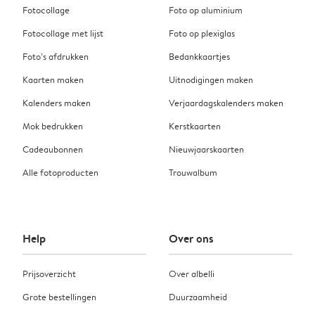
Fotocollage
Foto op aluminium
Fotocollage met lijst
Foto op plexiglas
Foto’s afdrukken
Bedankkaartjes
Kaarten maken
Uitnodigingen maken
Kalenders maken
Verjaardagskalenders maken
Mok bedrukken
Kerstkaarten
Cadeaubonnen
Nieuwjaarskaarten
Alle fotoproducten
Trouwalbum
Help
Over ons
Prijsoverzicht
Over albelli
Grote bestellingen
Duurzaamheid