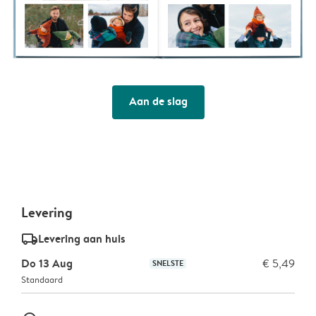
Aan de slag
Levering
delivery_standard_v2
Levering aan huis
Do 13 Aug
€ 5,49
SNELSTE
Standaard