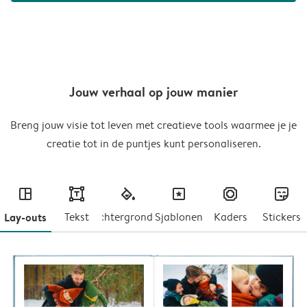
Jouw verhaal op jouw manier
Breng jouw visie tot leven met creatieve tools waarmee je je
creatie tot in de puntjes kunt personaliseren.
layout
text
fill
masks
frames
stickers
Lay-outs
Tekst
Achtergronden
Sjablonen
Kaders
Stickers