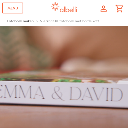
profile
shopping_cart
MENU
Fotoboek maken
Vierkant XL fotoboek met harde kaft