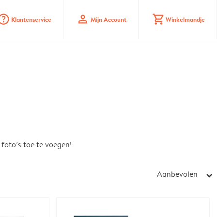
stion_mark_circle
profile
shopping_cart
Klantenservice
Mijn Account
Winkelmandje
foto’s toe te voegen!
Aanbevolen
arrow_right