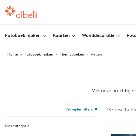
Fotoboek maken
Kaarten
Wanddecoratie
Foto
slim_arrow_down
slim_arrow_down
slim_arrow_down
Home
Fotoboek maken
Themaboeken
Reizen
Met onze prachtig on
Verwijder filters
137
resultate
close
Kies categorie