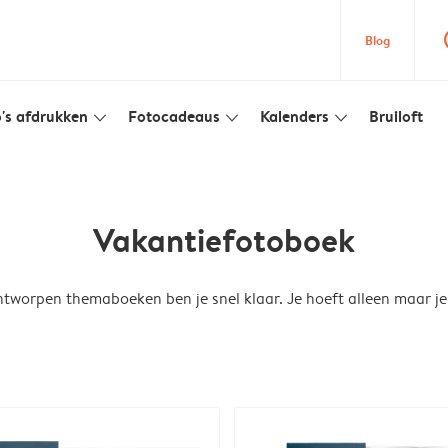
que
Blog
's afdrukken
Fotocadeaus
Kalenders
Bruiloft
slim_arrow_down
slim_arrow_down
slim_arrow_down
Vakantiefotoboek
tworpen themaboeken ben je snel klaar. Je hoeft alleen maar je 
n