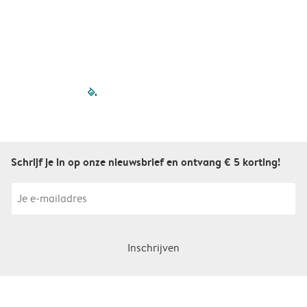
filled-pagination
outlined-paginatio
outlined-paginat
outlined-pagin
outlined-pag
outlined-p
Schrijf je in op onze nieuwsbrief en ontvang € 5 korting!
Inschrijven