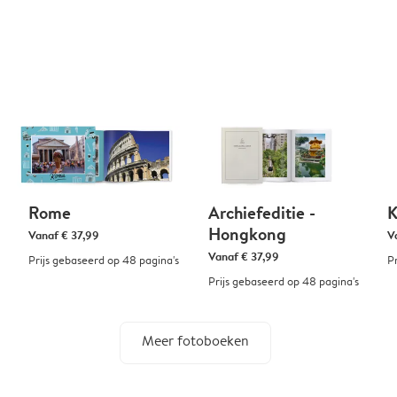
Rome
Archiefeditie -
K
Hongkong
Vanaf
€ 37,99
V
Vanaf
€ 37,99
Prijs gebaseerd op 48 pagina's
P
Prijs gebaseerd op 48 pagina's
Meer fotoboeken