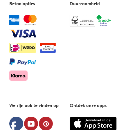
Betaalopties
Duurzaamheid
We zijn ook te vinden op
Ontdek onze apps
facebook
youtube
pinterest