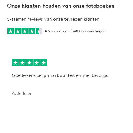
Onze klanten houden van onze fotoboeken
5-sterren reviews van onze tevreden klanten
4.5
op basis van
5407 beoordelingen
Goede service, prima kwaliteit en snel bezorgd
V
P
A.derksen