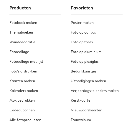
Producten
Favorieten
Fotoboek maken
Poster maken
Themaboeken
Foto op canvas
Wanddecoratie
Foto op forex
Fotocollage
Foto op aluminium
Fotocollage met lijst
Foto op plexiglas
Foto’s afdrukken
Bedankkaartjes
Kaarten maken
Uitnodigingen maken
Kalenders maken
Verjaardagskalenders maken
Mok bedrukken
Kerstkaarten
Cadeaubonnen
Nieuwjaarskaarten
Alle fotoproducten
Trouwalbum