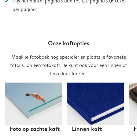
Pas het aantal pagina's aan tot 120 pagina's (€ 0,78
per pagina)
Onze kaftopties
Maak je fotoboek nog specialer en plaats je favoriete
foto('s) op een fotokaft. Je kunt ook voor een linnen of
leren kaft kiezen.
Foto op zachte kaft
Linnen kaft
F