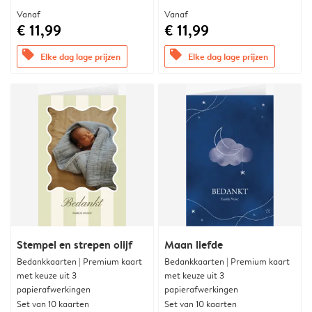
Vanaf
Vanaf
€ 11,99
€ 11,99
offers
offers
Elke dag lage prijzen
Elke dag lage prijzen
Stempel en strepen olijf
Maan liefde
Bedankkaarten | Premium kaart
Bedankkaarten | Premium kaart
met keuze uit 3
met keuze uit 3
papierafwerkingen
papierafwerkingen
Set van 10 kaarten
Set van 10 kaarten