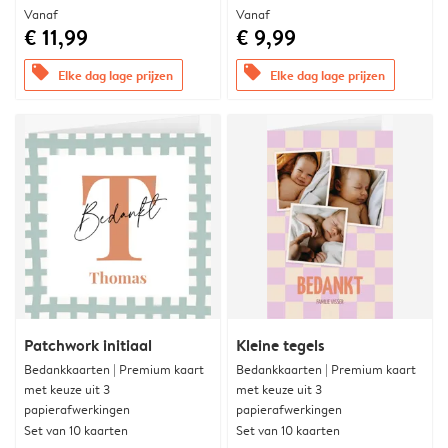
Vanaf
Vanaf
€ 11,99
€ 9,99
offers
offers
Elke dag lage prijzen
Elke dag lage prijzen
Patchwork initiaal
Kleine tegels
Bedankkaarten | Premium kaart
Bedankkaarten | Premium kaart
met keuze uit 3
met keuze uit 3
papierafwerkingen
papierafwerkingen
Set van 10 kaarten
Set van 10 kaarten