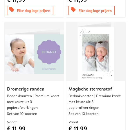
offers
offers
Elke dag lage prijzen
Elke dag lage prijzen
Dromerige randen
Magische sterrenstof
Bedankkaarten | Premium kaart
Bedankkaarten | Premium kaart
met keuze uit 3
met keuze uit 3
papierafwerkingen
papierafwerkingen
Set van 10 kaarten
Set van 10 kaarten
Vanaf
Vanaf
€ 11,99
€ 11,99