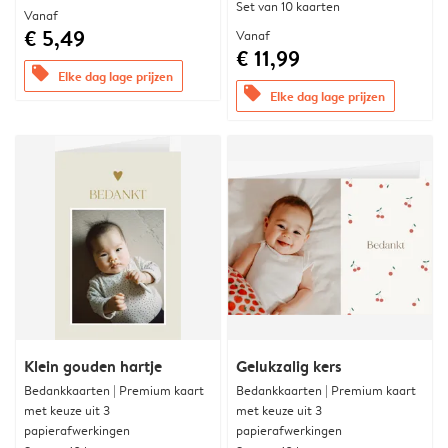
Set van 10 kaarten
Vanaf
€ 5,49
Vanaf
€ 11,99
offers
Elke dag lage prijzen
offers
Elke dag lage prijzen
Klein gouden hartje
Gelukzalig kers
Bedankkaarten | Premium kaart
Bedankkaarten | Premium kaart
met keuze uit 3
met keuze uit 3
papierafwerkingen
papierafwerkingen