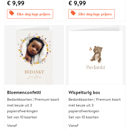
€ 9,99
€ 9,99
offers
offers
Elke dag lage prijzen
Elke dag lage prijzen
Bloemenconfetti
Wispelturig bos
Bedankkaarten | Premium kaart
Bedankkaarten | Premium kaart
met keuze uit 3
met keuze uit 3
papierafwerkingen
papierafwerkingen
Set van 10 kaarten
Set van 10 kaarten
Vanaf
Vanaf