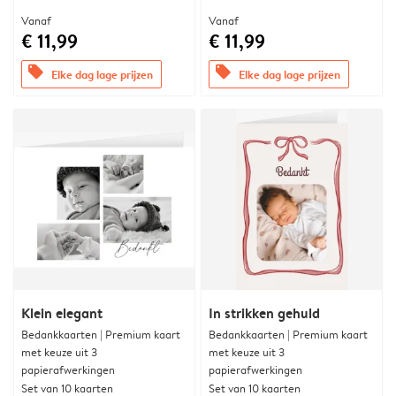
Vanaf
Vanaf
€ 11,99
€ 11,99
offers
offers
Elke dag lage prijzen
Elke dag lage prijzen
Klein elegant
In strikken gehuld
Bedankkaarten | Premium kaart
Bedankkaarten | Premium kaart
met keuze uit 3
met keuze uit 3
papierafwerkingen
papierafwerkingen
Set van 10 kaarten
Set van 10 kaarten