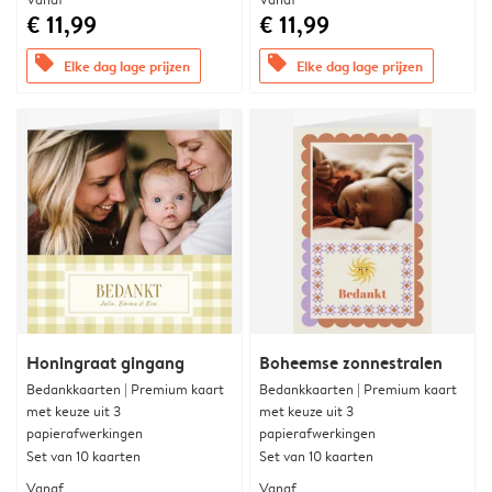
€ 11,99
€ 11,99
offers
offers
Elke dag lage prijzen
Elke dag lage prijzen
Honingraat gingang
Boheemse zonnestralen
Bedankkaarten | Premium kaart
Bedankkaarten | Premium kaart
met keuze uit 3
met keuze uit 3
papierafwerkingen
papierafwerkingen
Set van 10 kaarten
Set van 10 kaarten
Vanaf
Vanaf