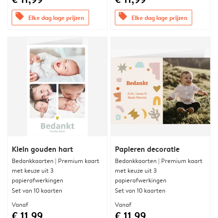
offers
offers
Elke dag lage prijzen
Elke dag lage prijzen
Klein gouden hart
Papieren decoratie
Bedankkaarten | Premium kaart
Bedankkaarten | Premium kaart
met keuze uit 3
met keuze uit 3
papierafwerkingen
papierafwerkingen
Set van 10 kaarten
Set van 10 kaarten
Vanaf
Vanaf
€ 11,99
€ 11,99