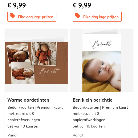
€ 9,99
€ 9,99
offers
offers
Elke dag lage prijzen
Elke dag lage prijzen
Warme aardetinten
Een klein berichtje
Bedankkaarten | Premium kaart
Bedankkaarten | Premium kaart
met keuze uit 3
met keuze uit 3
papierafwerkingen
papierafwerkingen
Set van 10 kaarten
Set van 10 kaarten
Vanaf
Vanaf