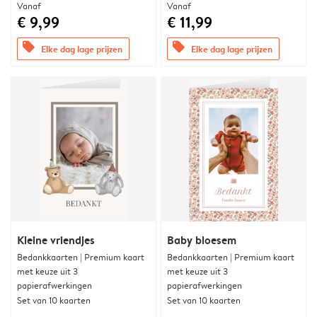
Vanaf
Vanaf
€ 9,99
€ 11,99
offers
offers
Elke dag lage prijzen
Elke dag lage prijzen
Kleine vriendjes
Baby bloesem
Bedankkaarten | Premium kaart
Bedankkaarten | Premium kaart
met keuze uit 3
met keuze uit 3
papierafwerkingen
papierafwerkingen
Set van 10 kaarten
Set van 10 kaarten