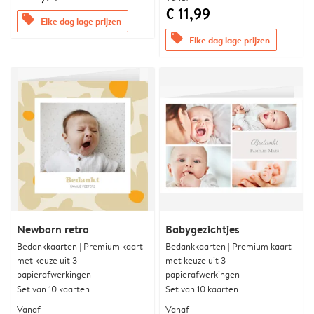
€ 11,99
offers
Elke dag lage prijzen
offers
Elke dag lage prijzen
Newborn retro
Babygezichtjes
Bedankkaarten | Premium kaart
Bedankkaarten | Premium kaart
met keuze uit 3
met keuze uit 3
papierafwerkingen
papierafwerkingen
Set van 10 kaarten
Set van 10 kaarten
Vanaf
Vanaf