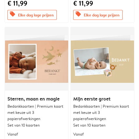
€ 11,99
€ 11,99
offers
offers
Elke dag lage prijzen
Elke dag lage prijzen
Sterren, maan en magie
Mijn eerste groet
Bedankkaarten | Premium kaart
Bedankkaarten | Premium kaart
met keuze uit 3
met keuze uit 3
papierafwerkingen
papierafwerkingen
Set van 10 kaarten
Set van 10 kaarten
Vanaf
Vanaf