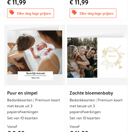
€ 11,99
€ 11,99
offers
offers
Elke dag lage prijzen
Elke dag lage prijzen
Puur en simpel
Zachte bloemenbaby
Bedankkaarten | Premium kaart
Bedankkaarten | Premium kaart
met keuze uit 3
met keuze uit 3
papierafwerkingen
papierafwerkingen
Set van 10 kaarten
Set van 10 kaarten
Vanaf
Vanaf