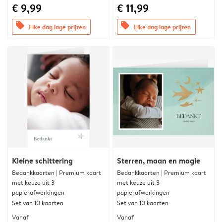
€ 9,99
€ 11,99
offers
offers
Elke dag lage prijzen
Elke dag lage prijzen
Kleine schittering
Sterren, maan en magie
Bedankkaarten | Premium kaart
Bedankkaarten | Premium kaart
met keuze uit 3
met keuze uit 3
papierafwerkingen
papierafwerkingen
Set van 10 kaarten
Set van 10 kaarten
Vanaf
Vanaf