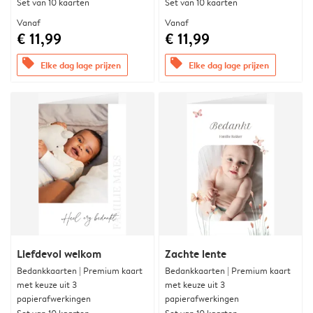
Set van 10 kaarten
Set van 10 kaarten
Vanaf
Vanaf
€ 11,99
€ 11,99
offers
offers
Elke dag lage prijzen
Elke dag lage prijzen
Liefdevol welkom
Zachte lente
Bedankkaarten | Premium kaart
Bedankkaarten | Premium kaart
met keuze uit 3
met keuze uit 3
papierafwerkingen
papierafwerkingen