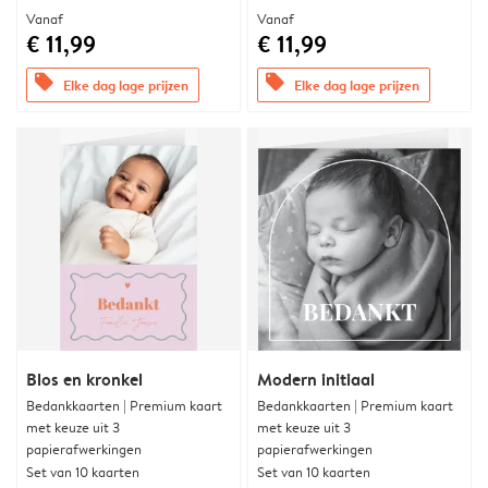
Vanaf
Vanaf
€ 11,99
€ 11,99
offers
offers
Elke dag lage prijzen
Elke dag lage prijzen
Blos en kronkel
Modern initiaal
Bedankkaarten | Premium kaart
Bedankkaarten | Premium kaart
met keuze uit 3
met keuze uit 3
papierafwerkingen
papierafwerkingen
Set van 10 kaarten
Set van 10 kaarten