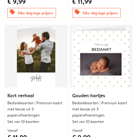
€ 9,99
€ 11,99
offers
offers
Elke dag lage prijzen
Elke dag lage prijzen
Kort verhaal
Gouden hartjes
Bedankkaarten | Premium kaart
Bedankkaarten | Premium kaart
met keuze uit 3
met keuze uit 3
papierafwerkingen
papierafwerkingen
Set van 10 kaarten
Set van 10 kaarten
Vanaf
Vanaf