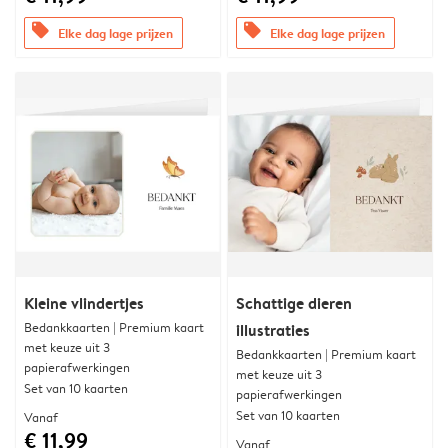
offers
offers
Elke dag lage prijzen
Elke dag lage prijzen
Kleine vlindertjes
Schattige dieren
Bedankkaarten | Premium kaart
illustraties
met keuze uit 3
Bedankkaarten | Premium kaart
papierafwerkingen
met keuze uit 3
Set van 10 kaarten
papierafwerkingen
Set van 10 kaarten
Vanaf
€ 11,99
Vanaf