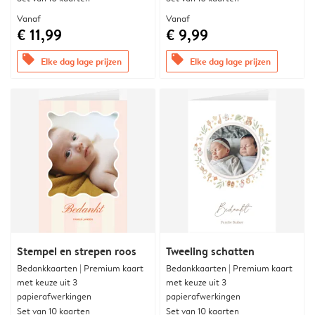
Vanaf
Vanaf
€ 11,99
€ 9,99
offers
offers
Elke dag lage prijzen
Elke dag lage prijzen
Stempel en strepen roos
Tweeling schatten
Bedankkaarten | Premium kaart
Bedankkaarten | Premium kaart
met keuze uit 3
met keuze uit 3
papierafwerkingen
papierafwerkingen
Set van 10 kaarten
Set van 10 kaarten