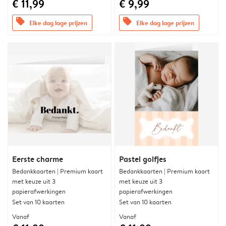
€ 11,99
€ 9,99
offers
offers
Elke dag lage prijzen
Elke dag lage prijzen
Eerste charme
Pastel golfjes
Bedankkaarten | Premium kaart
Bedankkaarten | Premium kaart
met keuze uit 3
met keuze uit 3
papierafwerkingen
papierafwerkingen
Set van 10 kaarten
Set van 10 kaarten
Vanaf
Vanaf