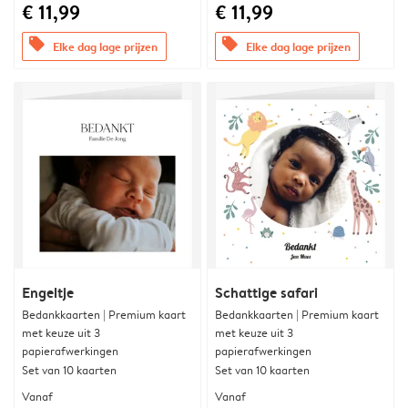
€ 11,99
€ 11,99
offers
offers
Elke dag lage prijzen
Elke dag lage prijzen
Engeltje
Schattige safari
Bedankkaarten | Premium kaart
Bedankkaarten | Premium kaart
met keuze uit 3
met keuze uit 3
papierafwerkingen
papierafwerkingen
Set van 10 kaarten
Set van 10 kaarten
Vanaf
Vanaf