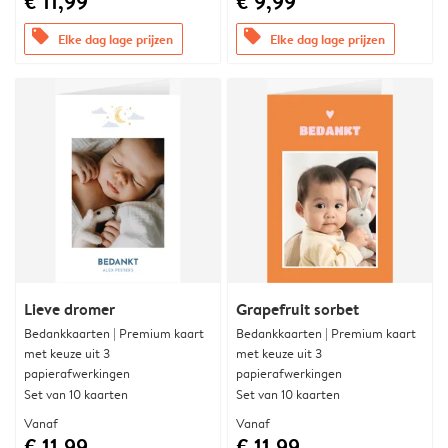
€ 11,99
€ 9,99
offers
offers
Elke dag lage prijzen
Elke dag lage prijzen
Lieve dromer
Grapefruit sorbet
Bedankkaarten | Premium kaart
Bedankkaarten | Premium kaart
met keuze uit 3
met keuze uit 3
papierafwerkingen
papierafwerkingen
Set van 10 kaarten
Set van 10 kaarten
Vanaf
Vanaf
€ 11,99
€ 11,99