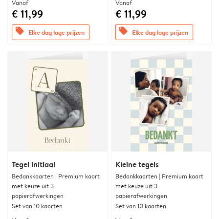
Vanaf
Vanaf
€ 11,99
€ 11,99
offers
offers
Elke dag lage prijzen
Elke dag lage prijzen
Tegel initiaal
Kleine tegels
Bedankkaarten | Premium kaart
Bedankkaarten | Premium kaart
met keuze uit 3
met keuze uit 3
papierafwerkingen
papierafwerkingen
Set van 10 kaarten
Set van 10 kaarten