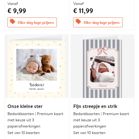
Vanaf
Vanaf
€ 9,99
€ 11,99
offers
offers
Elke dag lage prijzen
Elke dag lage prijzen
Onze kleine ster
Fijn streepje en strik
Bedankkaarten | Premium kaart
Bedankkaarten | Premium kaart
met keuze uit 3
met keuze uit 3
papierafwerkingen
papierafwerkingen
Set van 10 kaarten
Set van 10 kaarten