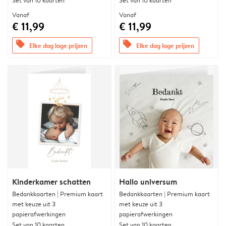
Set van 10 kaarten
Set van 10 kaarten
Vanaf
Vanaf
€ 11,99
€ 11,99
offers
offers
Elke dag lage prijzen
Elke dag lage prijzen
Kinderkamer schatten
Hallo universum
Bedankkaarten | Premium kaart
Bedankkaarten | Premium kaart
met keuze uit 3
met keuze uit 3
papierafwerkingen
papierafwerkingen
Set van 10 kaarten
Set van 10 kaarten