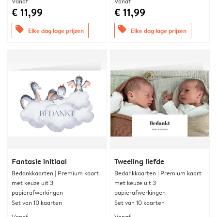
Vanaf
Vanaf
€ 11,99
€ 11,99
offers
offers
Elke dag lage prijzen
Elke dag lage prijzen
Fantasie initiaal
Tweeling liefde
Bedankkaarten | Premium kaart
Bedankkaarten | Premium kaart
met keuze uit 3
met keuze uit 3
papierafwerkingen
papierafwerkingen
Set van 10 kaarten
Set van 10 kaarten
Vanaf
Vanaf