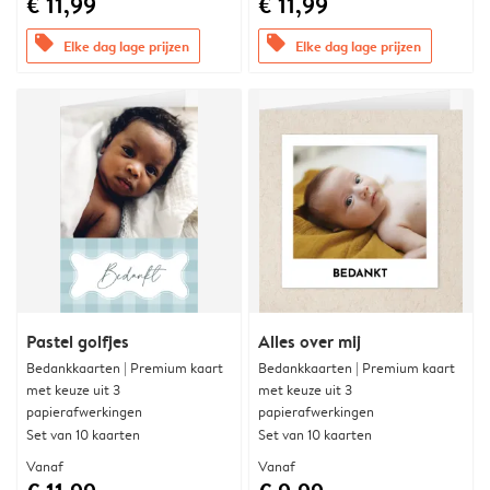
€ 11,99
€ 11,99
offers
offers
Elke dag lage prijzen
Elke dag lage prijzen
Pastel golfjes
Alles over mij
Bedankkaarten | Premium kaart
Bedankkaarten | Premium kaart
met keuze uit 3
met keuze uit 3
papierafwerkingen
papierafwerkingen
Set van 10 kaarten
Set van 10 kaarten
Vanaf
Vanaf