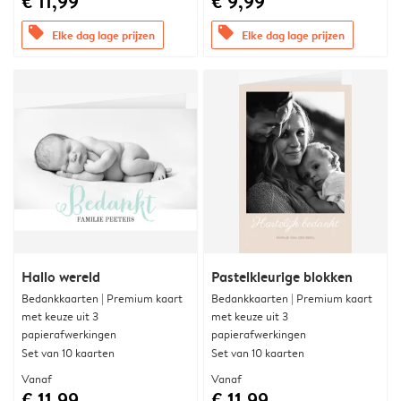
€ 11,99
€ 9,99
offers
offers
Elke dag lage prijzen
Elke dag lage prijzen
Hallo wereld
Pastelkleurige blokken
Bedankkaarten | Premium kaart
Bedankkaarten | Premium kaart
met keuze uit 3
met keuze uit 3
papierafwerkingen
papierafwerkingen
Set van 10 kaarten
Set van 10 kaarten
Vanaf
Vanaf
€ 11,99
€ 11,99