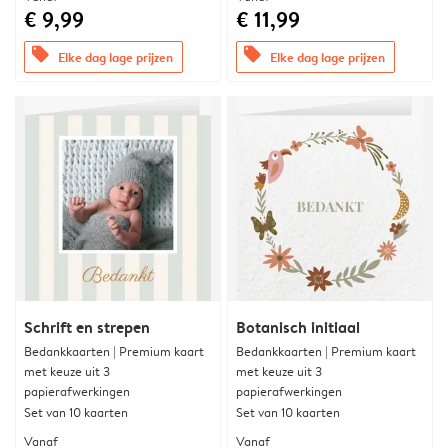
€ 9,99
€ 11,99
offers
offers
Elke dag lage prijzen
Elke dag lage prijzen
Schrift en strepen
Botanisch initiaal
Bedankkaarten | Premium kaart
Bedankkaarten | Premium kaart
met keuze uit 3
met keuze uit 3
papierafwerkingen
papierafwerkingen
Set van 10 kaarten
Set van 10 kaarten
Vanaf
Vanaf