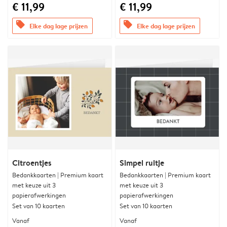
€ 11,99
€ 11,99
offers
offers
Elke dag lage prijzen
Elke dag lage prijzen
Citroentjes
Simpel ruitje
Bedankkaarten | Premium kaart
Bedankkaarten | Premium kaart
met keuze uit 3
met keuze uit 3
papierafwerkingen
papierafwerkingen
Set van 10 kaarten
Set van 10 kaarten
Vanaf
Vanaf