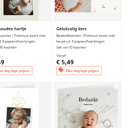
gouden hartje
Gelukzalig kers
aarten | Premium kaart met
Bedankkaarten | Premium kaart met
it 3 papierafwerkingen
keuze uit 3 papierafwerkingen
 10 kaarten
Set van 10 kaarten
Vanaf
49
€ 5,49
offers
ke dag lage prijzen
Elke dag lage prijzen