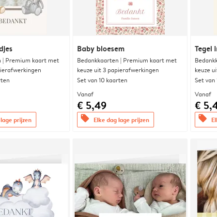
djes
Baby bloesem
Tegel i
 | Premium kaart met
Bedankkaarten | Premium kaart met
Bedankk
pierafwerkingen
keuze uit 3 papierafwerkingen
keuze u
rten
Set van 10 kaarten
Set van
Vanaf
Vanaf
€ 5,49
€ 5,
offers
offers
lage prijzen
Elke dag lage prijzen
El