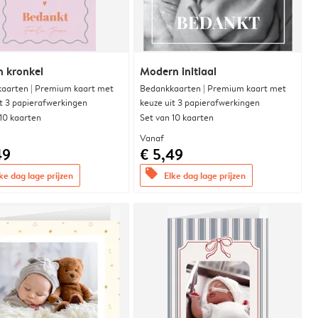
n kronkel
Modern initiaal
aarten | Premium kaart met
Bedankkaarten | Premium kaart met
it 3 papierafwerkingen
keuze uit 3 papierafwerkingen
 10 kaarten
Set van 10 kaarten
Vanaf
49
€ 5,49
offers
ke dag lage prijzen
Elke dag lage prijzen