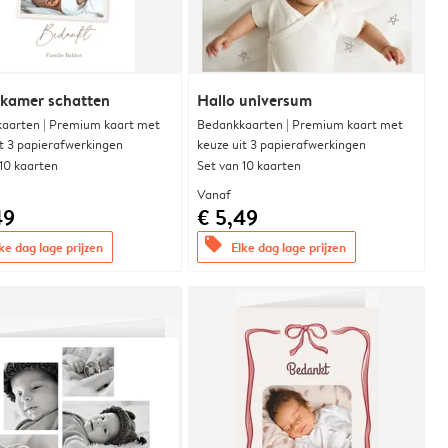
rkamer schatten
Hallo universum
aarten | Premium kaart met
Bedankkaarten | Premium kaart met
it 3 papierafwerkingen
keuze uit 3 papierafwerkingen
 10 kaarten
Set van 10 kaarten
Vanaf
49
€ 5,49
offers
ke dag lage prijzen
Elke dag lage prijzen