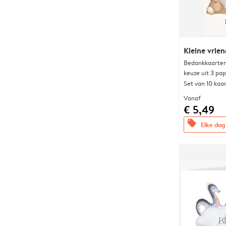
Kleine vrien
Bedankkaarten
keuze uit 3 pa
Set van 10 kaa
Vanaf
€ 5,49
offers
Elke dag 