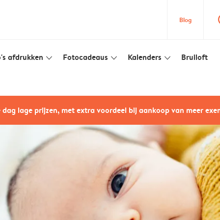
que
Blog
's afdrukken
Fotocadeaus
Kalenders
Bruiloft
slim_arrow_down
slim_arrow_down
slim_arrow_down
e dag lage prijzen, met extra voordeel bij aankoop van meer ex