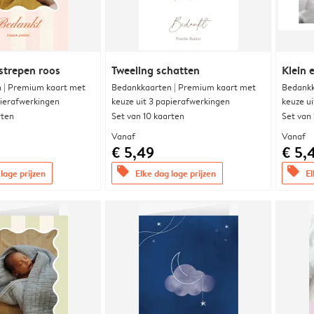
strepen roos
Tweeling schatten
Klein 
 | Premium kaart met
Bedankkaarten | Premium kaart met
Bedankk
pierafwerkingen
keuze uit 3 papierafwerkingen
keuze u
rten
Set van 10 kaarten
Set van
Vanaf
Vanaf
€ 5,49
€ 5,
offers
offers
lage prijzen
Elke dag lage prijzen
El