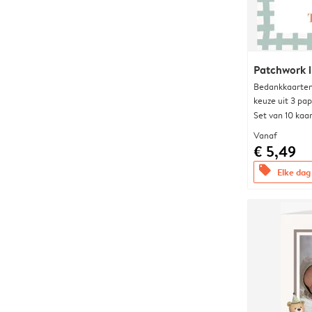
Patchwork i
Bedankkaarten
keuze uit 3 pa
Set van 10 kaa
Vanaf
€ 5,49
offers
Elke dag 