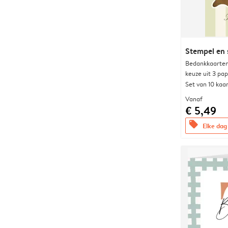
Stempel en s
Bedankkaarten
keuze uit 3 pa
Set van 10 kaa
Vanaf
€ 5,49
offers
Elke dag 