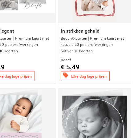
elegant
In strikken gehuld
aarten | Premium kaart met
Bedankkaarten | Premium kaart met
it 3 papierafwerkingen
keuze uit 3 papierafwerkingen
 10 kaarten
Set van 10 kaarten
Vanaf
49
€ 5,49
offers
ke dag lage prijzen
Elke dag lage prijzen