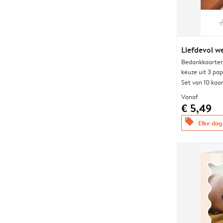
Liefdevol w
Bedankkaarten
keuze uit 3 pa
Set van 10 kaa
Vanaf
€ 5,49
offers
Elke dag 