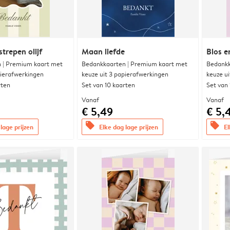
trepen olijf
Maan liefde
Blos e
 | Premium kaart met
Bedankkaarten | Premium kaart met
Bedankk
pierafwerkingen
keuze uit 3 papierafwerkingen
keuze u
rten
Set van 10 kaarten
Set van
Vanaf
Vanaf
€ 5,49
€ 5,
offers
offers
lage prijzen
Elke dag lage prijzen
El