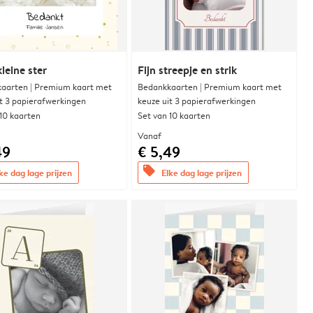
leine ster
Fijn streepje en strik
aarten | Premium kaart met
Bedankkaarten | Premium kaart met
it 3 papierafwerkingen
keuze uit 3 papierafwerkingen
 10 kaarten
Set van 10 kaarten
Vanaf
49
€ 5,49
offers
ke dag lage prijzen
Elke dag lage prijzen