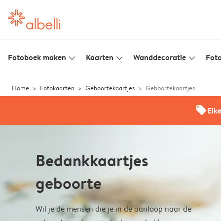
Fotoboek maken
Kaarten
Wanddecoratie
Foto
slim_arrow_down
slim_arrow_down
slim_arrow_down
Home
Fotokaarten
Geboortekaartjes
Geboortekaartjes
offers
Elk
Bedankkaartjes
geboorte
Wil je de mensen die je in de aanloop naar de