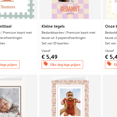
nitiaal
Kleine tegels
Onze k
 | Premium kaart met
Bedankkaarten | Premium kaart met
Bedankk
pierafwerkingen
keuze uit 3 papierafwerkingen
keuze u
rten
Set van 10 kaarten
Set van
Vanaf
Vanaf
€ 5,49
€ 5,
offers
offers
lage prijzen
Elke dag lage prijzen
El