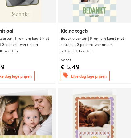
nitiaal
Kleine tegels
aarten | Premium kaart met
Bedankkaarten | Premium kaart met
it 3 papierafwerkingen
keuze uit 3 papierafwerkingen
 10 kaarten
Set van 10 kaarten
Vanaf
49
€ 5,49
offers
ke dag lage prijzen
Elke dag lage prijzen