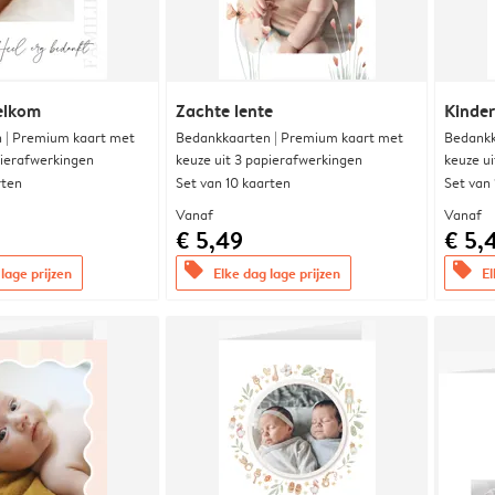
elkom
Zachte lente
Kinde
 | Premium kaart met
Bedankkaarten | Premium kaart met
Bedankk
pierafwerkingen
keuze uit 3 papierafwerkingen
keuze u
rten
Set van 10 kaarten
Set van
Vanaf
Vanaf
€ 5,49
€ 5,
offers
offers
lage prijzen
Elke dag lage prijzen
El