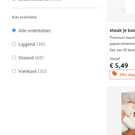
Kies oriëntatie
Maak je kaa
Alle oriëntaties
Premium kaart 
papierafwerki
Liggend
(38)
Set van 10 kaa
Staand
(48)
Vanaf
€ 5,49
Vierkant
(30)
offers
Elke dag 