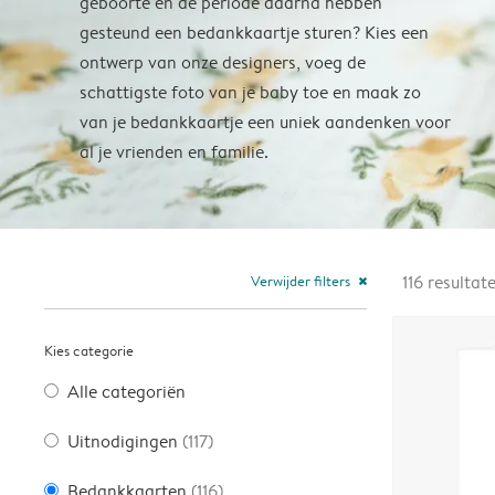
geboorte en de periode daarna hebben
gesteund een bedankkaartje sturen? Kies een
ontwerp van onze designers, voeg de
schattigste foto van je baby toe en maak zo
van je bedankkaartje een uniek aandenken voor
al je vrienden en familie.
Verwijder filters
116
resultat
close
Kies categorie
Alle categoriën
Uitnodigingen
(117)
Bedankkaarten
(116)