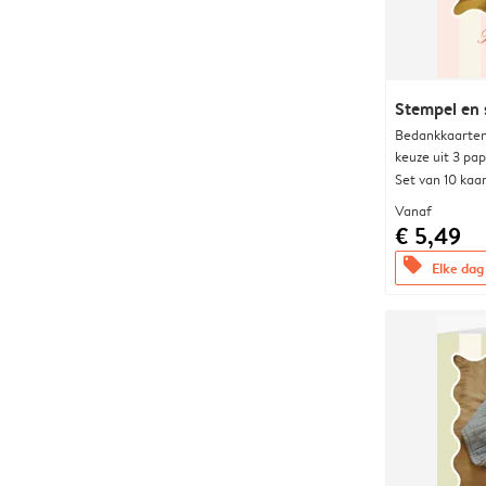
Stempel en 
Bedankkaarten
keuze uit 3 pa
Set van 10 kaa
Vanaf
€ 5,49
offers
Elke dag 