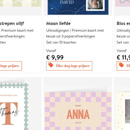
trepen olijf
Maan liefde
Blos e
 | Premium kaart met
Uitnodigingen | Premium kaart met
Uitnodi
pierafwerkingen
keuze uit 3 papierafwerkingen
keuze u
rten
Set van 10 kaarten
Set van
Vanaf
Vanaf
€ 9,99
€ 11,
offers
offers
lage prijzen
Elke dag lage prijzen
El