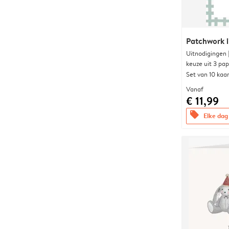
Patchwork i
Uitnodigingen
keuze uit 3 pa
Set van 10 kaa
Vanaf
€ 11,99
offers
Elke dag 