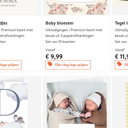
djes
Baby bloesem
Tegel i
 | Premium kaart met
Uitnodigingen | Premium kaart met
Uitnodi
pierafwerkingen
keuze uit 3 papierafwerkingen
keuze u
rten
Set van 10 kaarten
Set van
Vanaf
Vanaf
€ 9,99
€ 11,
offers
offers
lage prijzen
Elke dag lage prijzen
El