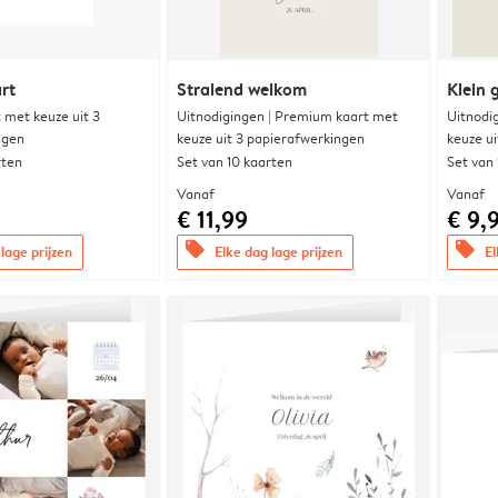
rt
Stralend welkom
Klein 
met keuze uit 3
Uitnodigingen | Premium kaart met
Uitnodi
ngen
keuze uit 3 papierafwerkingen
keuze u
rten
Set van 10 kaarten
Set van
Vanaf
Vanaf
€ 11,99
€ 9,
offers
offers
lage prijzen
Elke dag lage prijzen
El