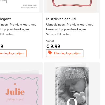
elegant
In strikken gehuld
gingen | Premium kaart met
Uitnodigingen | Premium kaart met
it 3 papierafwerkingen
keuze uit 3 papierafwerkingen
 10 kaarten
Set van 10 kaarten
Vanaf
99
€ 9,99
offers
ke dag lage prijzen
Elke dag lage prijzen