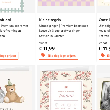
nitiaal
Kleine tegels
Onze k
 | Premium kaart met
Uitnodigingen | Premium kaart met
Uitnodi
pierafwerkingen
keuze uit 3 papierafwerkingen
keuze u
rten
Set van 10 kaarten
Set van
Vanaf
Vanaf
€ 11,99
€ 11,
offers
offers
lage prijzen
Elke dag lage prijzen
El