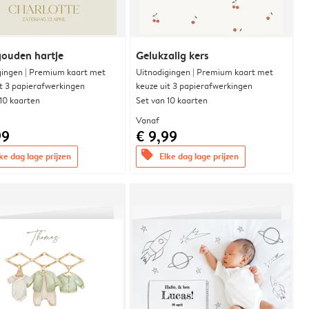
gouden hartje
Gelukzalig kers
gingen | Premium kaart met
Uitnodigingen | Premium kaart met
it 3 papierafwerkingen
keuze uit 3 papierafwerkingen
 10 kaarten
Set van 10 kaarten
Vanaf
99
€ 9,99
offers
ke dag lage prijzen
Elke dag lage prijzen