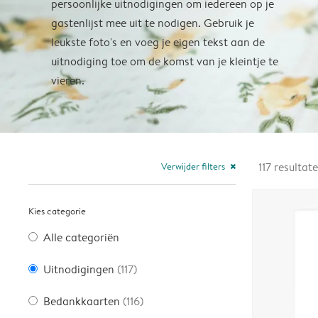
persoonlijke uitnodigingen om iedereen op je
gastenlijst mee uit te nodigen. Gebruik je
leukste foto's en voeg je eigen tekst aan de
uitnodiging toe om de komst van je kleintje te
vieren.
Verwijder filters
117
resultat
close
Kies categorie
Alle categoriën
Uitnodigingen
(117)
Bedankkaarten
(116)