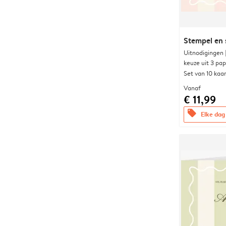
Stempel en 
Uitnodigingen
keuze uit 3 pa
Set van 10 kaa
Vanaf
€ 11,99
offers
Elke dag 