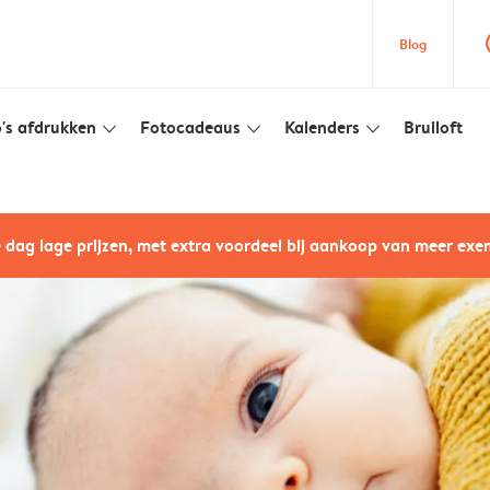
que
Blog
's afdrukken
Fotocadeaus
Kalenders
Bruiloft
slim_arrow_down
slim_arrow_down
slim_arrow_down
e dag lage prijzen, met extra voordeel bij aankoop van meer ex