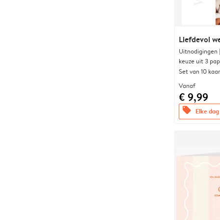
Liefdevol w
Uitnodigingen
keuze uit 3 pa
Set van 10 kaa
Vanaf
€ 9,99
offers
Elke dag 