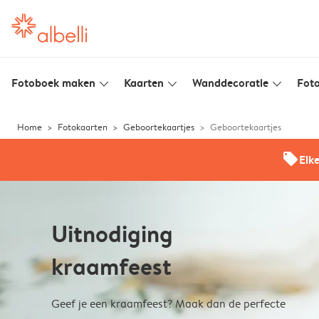
Fotoboek maken
Kaarten
Wanddecoratie
Foto
slim_arrow_down
slim_arrow_down
slim_arrow_down
Home
Fotokaarten
Geboortekaartjes
Geboortekaartjes
offers
Elk
Uitnodiging
kraamfeest
Geef je een kraamfeest? Maak dan de perfecte