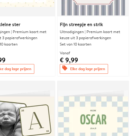
leine ster
Fijn streepje en strik
gingen | Premium kaart met
Uitnodigingen | Premium kaart met
it 3 papierafwerkingen
keuze uit 3 papierafwerkingen
 10 kaarten
Set van 10 kaarten
Vanaf
99
€ 9,99
offers
ke dag lage prijzen
Elke dag lage prijzen