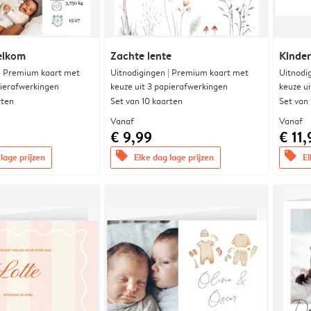
elkom
Zachte lente
Kinde
 | Premium kaart met
Uitnodigingen | Premium kaart met
Uitnodi
pierafwerkingen
keuze uit 3 papierafwerkingen
keuze u
rten
Set van 10 kaarten
Set van
Vanaf
Vanaf
€ 9,99
€ 11,
offers
offers
lage prijzen
Elke dag lage prijzen
El