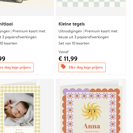
nitiaal
Kleine tegels
gingen | Premium kaart met
Uitnodigingen | Premium kaart met
it 3 papierafwerkingen
keuze uit 3 papierafwerkingen
 10 kaarten
Set van 10 kaarten
Vanaf
99
€ 11,99
offers
ke dag lage prijzen
Elke dag lage prijzen