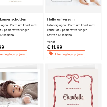
rkamer schatten
Hallo universum
gingen | Premium kaart met
Uitnodigingen | Premium kaart met
it 3 papierafwerkingen
keuze uit 3 papierafwerkingen
 10 kaarten
Set van 10 kaarten
Vanaf
99
€ 11,99
offers
ke dag lage prijzen
Elke dag lage prijzen