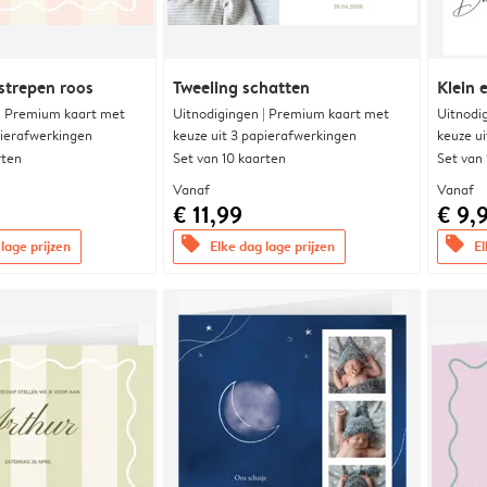
strepen roos
Tweeling schatten
Klein 
 | Premium kaart met
Uitnodigingen | Premium kaart met
Uitnodi
pierafwerkingen
keuze uit 3 papierafwerkingen
keuze u
rten
Set van 10 kaarten
Set van
Vanaf
Vanaf
€ 11,99
€ 9,
offers
offers
lage prijzen
Elke dag lage prijzen
El