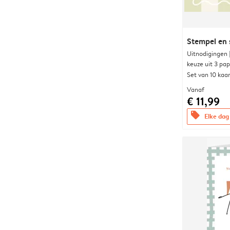
Stempel en s
Uitnodigingen
keuze uit 3 pa
Set van 10 kaa
Vanaf
€ 11,99
offers
Elke dag 