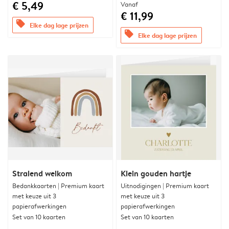
€ 5,49
Vanaf
€ 11,99
offers
Elke dag lage prijzen
offers
Elke dag lage prijzen
Stralend welkom
Klein gouden hartje
Bedankkaarten | Premium kaart
Uitnodigingen | Premium kaart
met keuze uit 3
met keuze uit 3
papierafwerkingen
papierafwerkingen
Set van 10 kaarten
Set van 10 kaarten