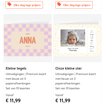
offers
offers
Elke dag lage prijzen
Elke dag lage prijzen
Kleine tegels
Onze kleine ster
Uitnodigingen | Premium kaart
Uitnodigingen | Premium kaart
met keuze uit 3
met keuze uit 3
papierafwerkingen
papierafwerkingen
Set van 10 kaarten
Set van 10 kaarten
Vanaf
Vanaf
€ 11,99
€ 11,99