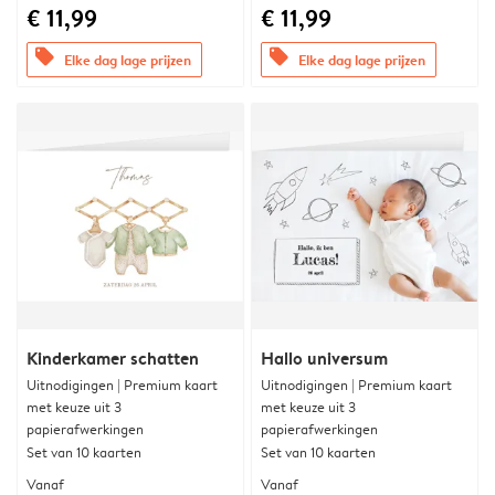
€ 11,99
€ 11,99
offers
offers
Elke dag lage prijzen
Elke dag lage prijzen
Kinderkamer schatten
Hallo universum
Uitnodigingen | Premium kaart
Uitnodigingen | Premium kaart
met keuze uit 3
met keuze uit 3
papierafwerkingen
papierafwerkingen
Set van 10 kaarten
Set van 10 kaarten
Vanaf
Vanaf