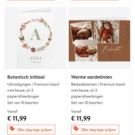
Botanisch initiaal
Warme aardetinten
Uitnodigingen | Premium kaart
Bedankkaarten | Premium kaart
met keuze uit 3
met keuze uit 3
papierafwerkingen
papierafwerkingen
Set van 10 kaarten
Set van 10 kaarten
Vanaf
Vanaf
€ 11,99
€ 11,99
offers
offers
Elke dag lage prijzen
Elke dag lage prijzen