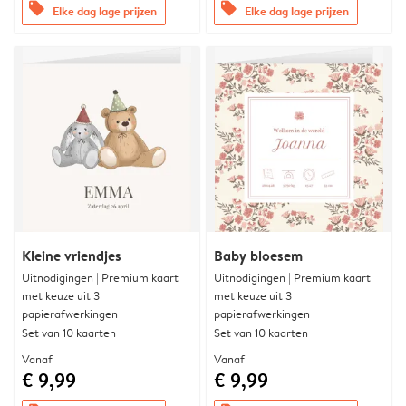
offers
offers
Elke dag lage prijzen
Elke dag lage prijzen
Kleine vriendjes
Baby bloesem
Uitnodigingen | Premium kaart
Uitnodigingen | Premium kaart
met keuze uit 3
met keuze uit 3
papierafwerkingen
papierafwerkingen
Set van 10 kaarten
Set van 10 kaarten
Vanaf
Vanaf
€ 9,99
€ 9,99