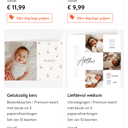
Vanaf
Vanaf
€ 11,99
€ 9,99
offers
offers
Elke dag lage prijzen
Elke dag lage prijzen
Gelukzalig kers
Liefdevol welkom
Bedankkaarten | Premium kaart
Uitnodigingen | Premium kaart
met keuze uit 3
met keuze uit 3
papierafwerkingen
papierafwerkingen
Set van 10 kaarten
Set van 10 kaarten
Vanaf
Vanaf