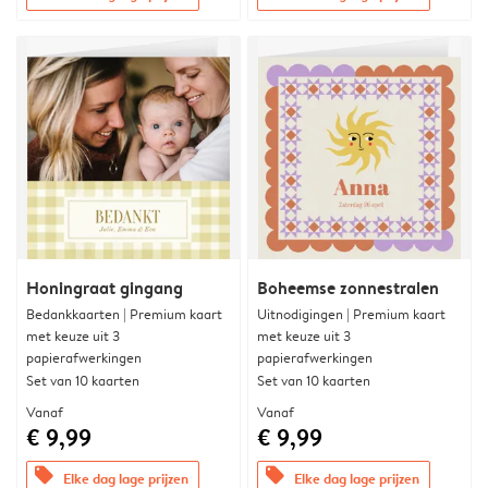
Honingraat gingang
Boheemse zonnestralen
Bedankkaarten | Premium kaart
Uitnodigingen | Premium kaart
met keuze uit 3
met keuze uit 3
papierafwerkingen
papierafwerkingen
Set van 10 kaarten
Set van 10 kaarten
Vanaf
Vanaf
€ 9,99
€ 9,99
offers
offers
Elke dag lage prijzen
Elke dag lage prijzen