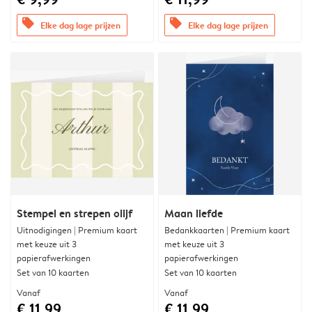
offers
offers
Elke dag lage prijzen
Elke dag lage prijzen
Stempel en strepen olijf
Maan liefde
Uitnodigingen | Premium kaart
Bedankkaarten | Premium kaart
met keuze uit 3
met keuze uit 3
papierafwerkingen
papierafwerkingen
Set van 10 kaarten
Set van 10 kaarten
Vanaf
Vanaf
€ 11,99
€ 11,99