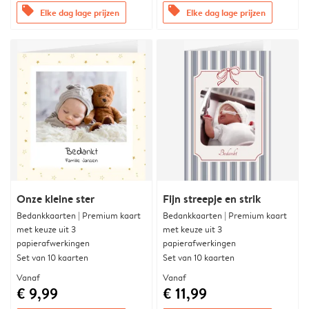
offers
offers
Elke dag lage prijzen
Elke dag lage prijzen
Onze kleine ster
Fijn streepje en strik
Bedankkaarten | Premium kaart
Bedankkaarten | Premium kaart
met keuze uit 3
met keuze uit 3
papierafwerkingen
papierafwerkingen
Set van 10 kaarten
Set van 10 kaarten
Vanaf
Vanaf
€ 9,99
€ 11,99