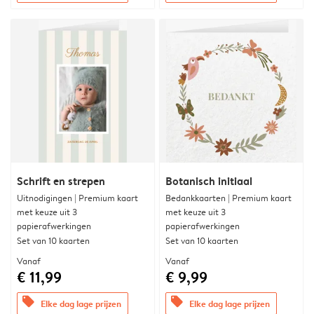
Schrift en strepen
Botanisch initiaal
Uitnodigingen | Premium kaart
Bedankkaarten | Premium kaart
met keuze uit 3
met keuze uit 3
papierafwerkingen
papierafwerkingen
Set van 10 kaarten
Set van 10 kaarten
Vanaf
Vanaf
€ 11,99
€ 9,99
offers
offers
Elke dag lage prijzen
Elke dag lage prijzen