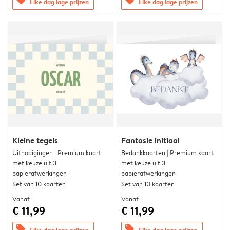
offers
offers
Elke dag lage prijzen
Elke dag lage prijzen
Kleine tegels
Fantasie initiaal
Uitnodigingen | Premium kaart
Bedankkaarten | Premium kaart
met keuze uit 3
met keuze uit 3
papierafwerkingen
papierafwerkingen
Set van 10 kaarten
Set van 10 kaarten
Vanaf
Vanaf
€ 11,99
€ 11,99
offers
offers
Elke dag lage prijzen
Elke dag lage prijzen