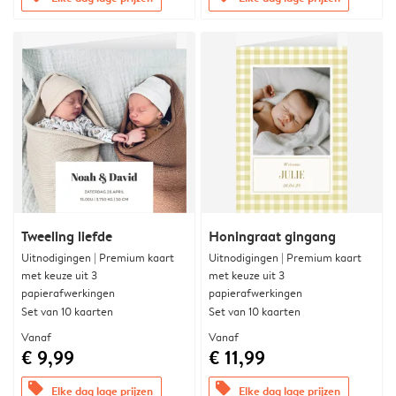
Tweeling liefde
Honingraat gingang
Uitnodigingen | Premium kaart
Uitnodigingen | Premium kaart
met keuze uit 3
met keuze uit 3
papierafwerkingen
papierafwerkingen
Set van 10 kaarten
Set van 10 kaarten
Vanaf
Vanaf
€ 9,99
€ 11,99
offers
offers
Elke dag lage prijzen
Elke dag lage prijzen