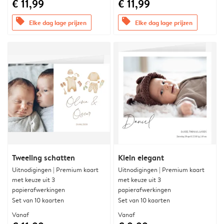
€ 11,99
€ 11,99
offers
offers
Elke dag lage prijzen
Elke dag lage prijzen
Tweeling schatten
Klein elegant
Uitnodigingen | Premium kaart
Uitnodigingen | Premium kaart
met keuze uit 3
met keuze uit 3
papierafwerkingen
papierafwerkingen
Set van 10 kaarten
Set van 10 kaarten
Vanaf
Vanaf