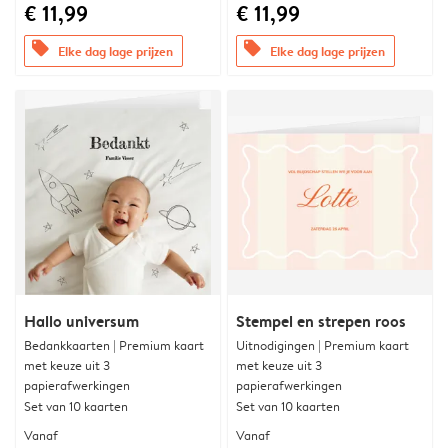
€ 11,99
€ 11,99
offers
offers
Elke dag lage prijzen
Elke dag lage prijzen
Hallo universum
Stempel en strepen roos
Bedankkaarten | Premium kaart
Uitnodigingen | Premium kaart
met keuze uit 3
met keuze uit 3
papierafwerkingen
papierafwerkingen
Set van 10 kaarten
Set van 10 kaarten
Vanaf
Vanaf