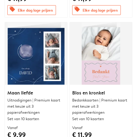
offers
offers
Elke dag lage prijzen
Elke dag lage prijzen
Maan liefde
Blos en kronkel
Uitnodigingen | Premium kaart
Bedankkaarten | Premium kaart
met keuze uit 3
met keuze uit 3
papierafwerkingen
papierafwerkingen
Set van 10 kaarten
Set van 10 kaarten
Vanaf
Vanaf
€ 9,99
€ 11,99