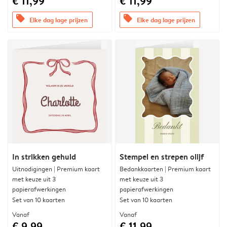
€ 11,99
€ 11,99
offers
offers
Elke dag lage prijzen
Elke dag lage prijzen
In strikken gehuld
Stempel en strepen olijf
Uitnodigingen | Premium kaart
Bedankkaarten | Premium kaart
met keuze uit 3
met keuze uit 3
papierafwerkingen
papierafwerkingen
Set van 10 kaarten
Set van 10 kaarten
Vanaf
Vanaf
€ 9,99
€ 11,99