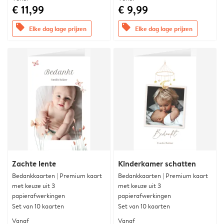
€ 11,99
€ 9,99
offers
offers
Elke dag lage prijzen
Elke dag lage prijzen
Zachte lente
Kinderkamer schatten
Bedankkaarten | Premium kaart
Bedankkaarten | Premium kaart
met keuze uit 3
met keuze uit 3
papierafwerkingen
papierafwerkingen
Set van 10 kaarten
Set van 10 kaarten
Vanaf
Vanaf