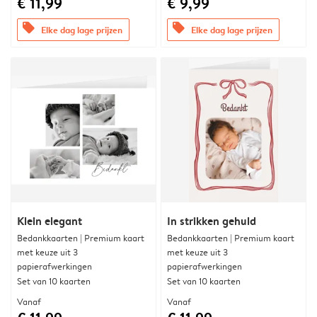
€ 11,99
€ 9,99
offers
offers
Elke dag lage prijzen
Elke dag lage prijzen
Klein elegant
In strikken gehuld
Bedankkaarten | Premium kaart
Bedankkaarten | Premium kaart
met keuze uit 3
met keuze uit 3
papierafwerkingen
papierafwerkingen
Set van 10 kaarten
Set van 10 kaarten
Vanaf
Vanaf