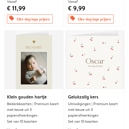
Vanaf
Vanaf
€ 11,99
€ 9,99
offers
offers
Elke dag lage prijzen
Elke dag lage prijzen
Klein gouden hartje
Gelukzalig kers
Bedankkaarten | Premium kaart
Uitnodigingen | Premium kaart
met keuze uit 3
met keuze uit 3
papierafwerkingen
papierafwerkingen
Set van 10 kaarten
Set van 10 kaarten