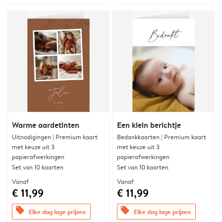
Warme aardetinten
Een klein berichtje
Uitnodigingen | Premium kaart
Bedankkaarten | Premium kaart
met keuze uit 3
met keuze uit 3
papierafwerkingen
papierafwerkingen
Set van 10 kaarten
Set van 10 kaarten
Vanaf
Vanaf
€ 11,99
€ 11,99
offers
offers
Elke dag lage prijzen
Elke dag lage prijzen