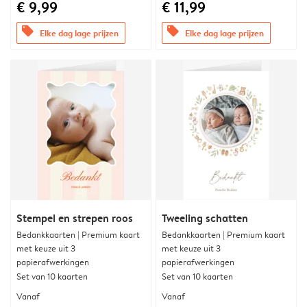
€ 9,99
€ 11,99
offers
offers
Elke dag lage prijzen
Elke dag lage prijzen
Stempel en strepen roos
Tweeling schatten
Bedankkaarten | Premium kaart
Bedankkaarten | Premium kaart
met keuze uit 3
met keuze uit 3
papierafwerkingen
papierafwerkingen
Set van 10 kaarten
Set van 10 kaarten
Vanaf
Vanaf