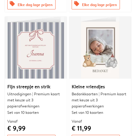
offers
offers
Elke dag lage prijzen
Elke dag lage prijzen
Fijn streepje en strik
Kleine vriendjes
Uitnodigingen | Premium kaart
Bedankkaarten | Premium kaart
met keuze uit 3
met keuze uit 3
papierafwerkingen
papierafwerkingen
Set van 10 kaarten
Set van 10 kaarten
Vanaf
Vanaf
€ 9,99
€ 11,99