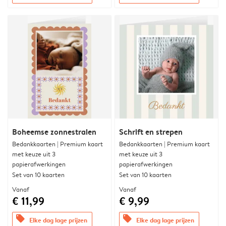
Boheemse zonnestralen
Schrift en strepen
Bedankkaarten | Premium kaart
Bedankkaarten | Premium kaart
met keuze uit 3
met keuze uit 3
papierafwerkingen
papierafwerkingen
Set van 10 kaarten
Set van 10 kaarten
Vanaf
Vanaf
€ 11,99
€ 9,99
offers
offers
Elke dag lage prijzen
Elke dag lage prijzen