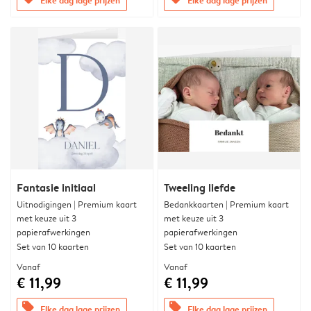
Fantasie initiaal
Tweeling liefde
Uitnodigingen | Premium kaart
Bedankkaarten | Premium kaart
met keuze uit 3
met keuze uit 3
papierafwerkingen
papierafwerkingen
Set van 10 kaarten
Set van 10 kaarten
Vanaf
Vanaf
€ 11,99
€ 11,99
offers
offers
Elke dag lage prijzen
Elke dag lage prijzen