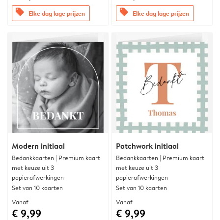
offers
offers
Elke dag lage prijzen
Elke dag lage prijzen
Modern initiaal
Patchwork initiaal
Bedankkaarten | Premium kaart
Bedankkaarten | Premium kaart
met keuze uit 3
met keuze uit 3
papierafwerkingen
papierafwerkingen
Set van 10 kaarten
Set van 10 kaarten
Vanaf
Vanaf
€ 9,99
€ 9,99