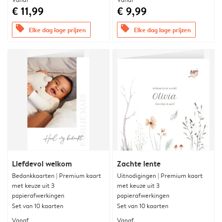
€ 11,99
€ 9,99
offers
offers
Elke dag lage prijzen
Elke dag lage prijzen
Liefdevol welkom
Zachte lente
Bedankkaarten | Premium kaart
Uitnodigingen | Premium kaart
met keuze uit 3
met keuze uit 3
papierafwerkingen
papierafwerkingen
Set van 10 kaarten
Set van 10 kaarten
Vanaf
Vanaf