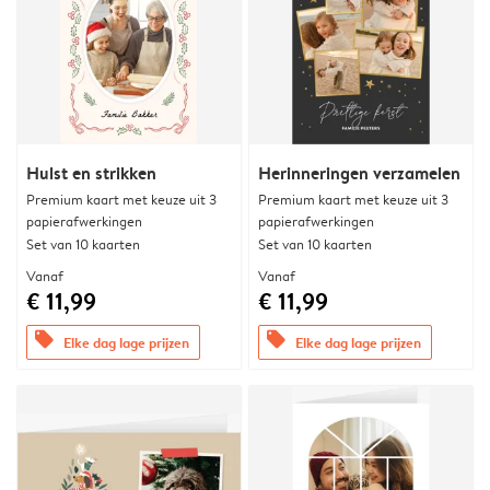
Hulst en strikken
Herinneringen verzamelen
Premium kaart met keuze uit 3
Premium kaart met keuze uit 3
papierafwerkingen
papierafwerkingen
Set van 10 kaarten
Set van 10 kaarten
Vanaf
Vanaf
€ 11,99
€ 11,99
offers
offers
Elke dag lage prijzen
Elke dag lage prijzen