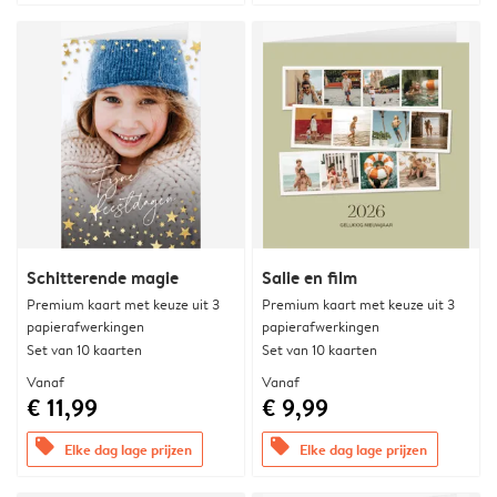
Schitterende magie
Salie en film
Premium kaart met keuze uit 3
Premium kaart met keuze uit 3
papierafwerkingen
papierafwerkingen
Set van 10 kaarten
Set van 10 kaarten
Vanaf
Vanaf
€ 11,99
€ 9,99
offers
offers
Elke dag lage prijzen
Elke dag lage prijzen