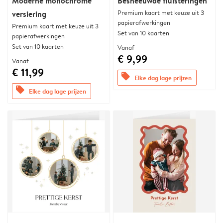
Moderne monochrome
Besneeuwde fluisteringen
Premium kaart met keuze uit 3
versiering
papierafwerkingen
Premium kaart met keuze uit 3
Set van 10 kaarten
papierafwerkingen
Set van 10 kaarten
Vanaf
€ 9,99
Vanaf
€ 11,99
offers
Elke dag lage prijzen
offers
Elke dag lage prijzen