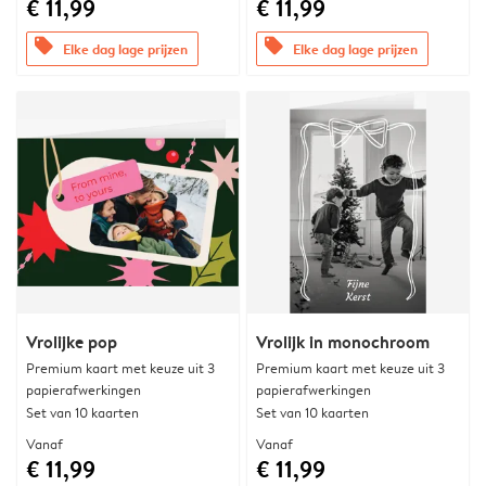
€ 11,99
€ 11,99
offers
offers
Elke dag lage prijzen
Elke dag lage prijzen
Vrolijke pop
Vrolijk in monochroom
Premium kaart met keuze uit 3
Premium kaart met keuze uit 3
papierafwerkingen
papierafwerkingen
Set van 10 kaarten
Set van 10 kaarten
Vanaf
Vanaf
€ 11,99
€ 11,99