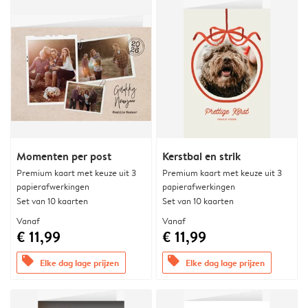
Momenten per post
Kerstbal en strik
Premium kaart met keuze uit 3
Premium kaart met keuze uit 3
papierafwerkingen
papierafwerkingen
Set van 10 kaarten
Set van 10 kaarten
Vanaf
Vanaf
€ 11,99
€ 11,99
offers
offers
Elke dag lage prijzen
Elke dag lage prijzen