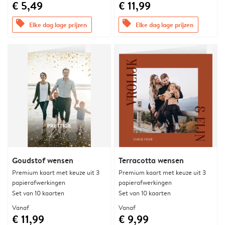
€ 5,49
€ 11,99
offers
offers
Elke dag lage prijzen
Elke dag lage prijzen
Goudstof wensen
Terracotta wensen
Premium kaart met keuze uit 3
Premium kaart met keuze uit 3
papierafwerkingen
papierafwerkingen
Set van 10 kaarten
Set van 10 kaarten
Vanaf
Vanaf
€ 11,99
€ 9,99