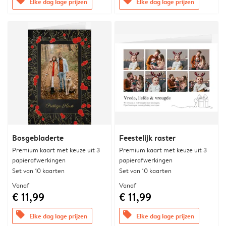
offers
offers
Elke dag lage prijzen
Elke dag lage prijzen
Bosgebladerte
Feestelijk raster
Premium kaart met keuze uit 3
Premium kaart met keuze uit 3
papierafwerkingen
papierafwerkingen
Set van 10 kaarten
Set van 10 kaarten
Vanaf
Vanaf
€ 11,99
€ 11,99
offers
offers
Elke dag lage prijzen
Elke dag lage prijzen