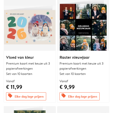
Vloed van kleur
Raster nieuwjaar
Premium kaart met keuze uit 3
Premium kaart met keuze uit 3
papierafwerkingen
papierafwerkingen
Set van 10 kaarten
Set van 10 kaarten
Vanaf
Vanaf
€ 11,99
€ 9,99
offers
offers
Elke dag lage prijzen
Elke dag lage prijzen