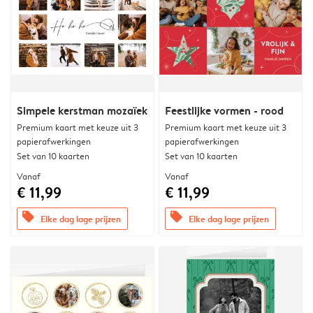
Simpele kerstman mozaïek
Feestlijke vormen - rood
Premium kaart met keuze uit 3
Premium kaart met keuze uit 3
papierafwerkingen
papierafwerkingen
Set van 10 kaarten
Set van 10 kaarten
Vanaf
Vanaf
€ 11,99
€ 11,99
offers
offers
Elke dag lage prijzen
Elke dag lage prijzen