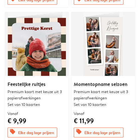
Feestelijke ruitjes
Momentopname seizoen
Premium kaart met keuze uit 3
Premium kaart met keuze uit 3
papierafwerkingen
papierafwerkingen
Set van 10 kaarten
Set van 10 kaarten
Vanaf
Vanaf
€ 9,99
€ 11,99
offers
offers
Elke dag lage prijzen
Elke dag lage prijzen