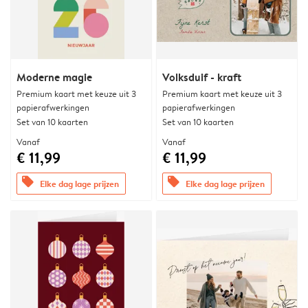
Moderne magie
Volksduif - kraft
Premium kaart met keuze uit 3
Premium kaart met keuze uit 3
papierafwerkingen
papierafwerkingen
Set van 10 kaarten
Set van 10 kaarten
Vanaf
Vanaf
€ 11,99
€ 11,99
offers
offers
Elke dag lage prijzen
Elke dag lage prijzen