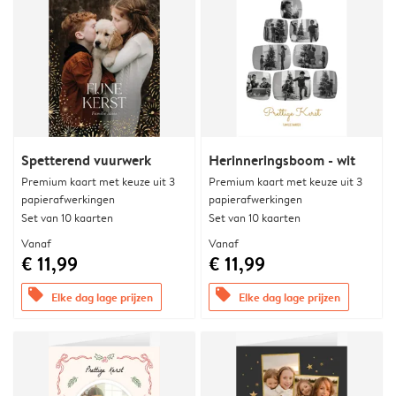
Spetterend vuurwerk
Herinneringsboom - wit
Premium kaart met keuze uit 3
Premium kaart met keuze uit 3
papierafwerkingen
papierafwerkingen
Set van 10 kaarten
Set van 10 kaarten
Vanaf
Vanaf
€ 11,99
€ 11,99
offers
offers
Elke dag lage prijzen
Elke dag lage prijzen