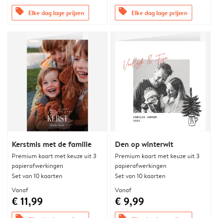
offers
offers
Elke dag lage prijzen
Elke dag lage prijzen
Kerstmis met de familie
Den op winterwit
Premium kaart met keuze uit 3
Premium kaart met keuze uit 3
papierafwerkingen
papierafwerkingen
Set van 10 kaarten
Set van 10 kaarten
Vanaf
Vanaf
€ 11,99
€ 9,99