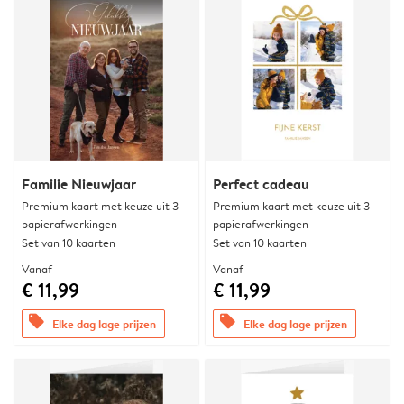
Familie Nieuwjaar
Perfect cadeau
Premium kaart met keuze uit 3
Premium kaart met keuze uit 3
papierafwerkingen
papierafwerkingen
Set van 10 kaarten
Set van 10 kaarten
Vanaf
Vanaf
€ 11,99
€ 11,99
offers
offers
Elke dag lage prijzen
Elke dag lage prijzen