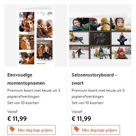
Eenvoudige
Seizoensstoryboard -
momentopnamen
zwart
Premium kaart met keuze uit 3
Premium kaart met keuze uit 3
papierafwerkingen
papierafwerkingen
Set van 10 kaarten
Set van 10 kaarten
Vanaf
Vanaf
€ 11,99
€ 11,99
offers
offers
Elke dag lage prijzen
Elke dag lage prijzen