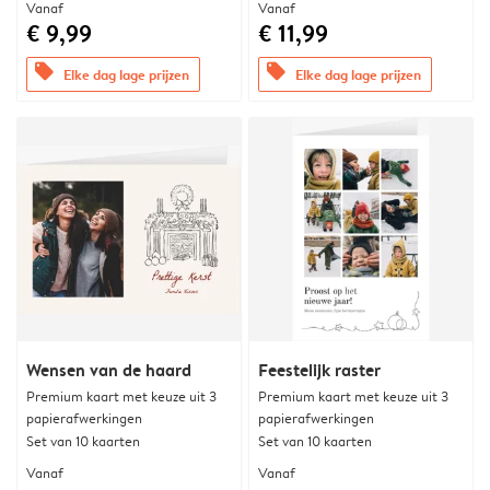
Vanaf
Vanaf
€ 9,99
€ 11,99
offers
offers
Elke dag lage prijzen
Elke dag lage prijzen
Wensen van de haard
Feestelijk raster
Premium kaart met keuze uit 3
Premium kaart met keuze uit 3
papierafwerkingen
papierafwerkingen
Set van 10 kaarten
Set van 10 kaarten
Vanaf
Vanaf