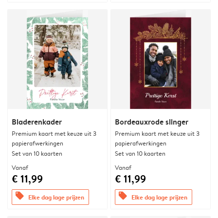
Bladerenkader
Bordeauxrode slinger
Premium kaart met keuze uit 3
Premium kaart met keuze uit 3
papierafwerkingen
papierafwerkingen
Set van 10 kaarten
Set van 10 kaarten
Vanaf
Vanaf
€ 11,99
€ 11,99
offers
offers
Elke dag lage prijzen
Elke dag lage prijzen