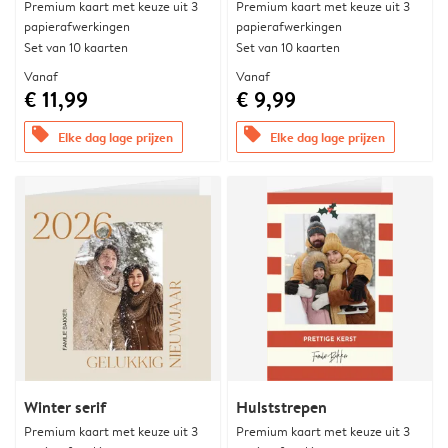
Premium kaart met keuze uit 3
Premium kaart met keuze uit 3
papierafwerkingen
papierafwerkingen
Set van 10 kaarten
Set van 10 kaarten
Vanaf
Vanaf
€ 11,99
€ 9,99
offers
offers
Elke dag lage prijzen
Elke dag lage prijzen
Winter serif
Hulststrepen
Premium kaart met keuze uit 3
Premium kaart met keuze uit 3