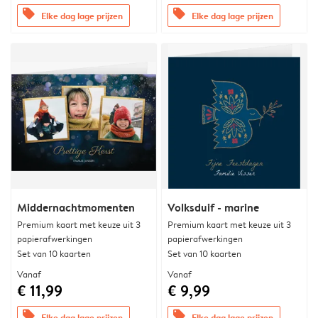
offers
offers
Elke dag lage prijzen
Elke dag lage prijzen
Middernachtmomenten
Volksduif - marine
Premium kaart met keuze uit 3
Premium kaart met keuze uit 3
papierafwerkingen
papierafwerkingen
Set van 10 kaarten
Set van 10 kaarten
Vanaf
Vanaf
€ 11,99
€ 9,99
offers
offers
Elke dag lage prijzen
Elke dag lage prijzen