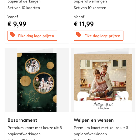
papierafwerkingen
papierafwerkingen
Set van 10 kaarten
Set van 10 kaarten
Vanaf
Vanaf
€ 9,99
€ 11,99
offers
offers
Elke dag lage prijzen
Elke dag lage prijzen
Bosornament
Welpen en wensen
Premium kaart met keuze uit 3
Premium kaart met keuze uit 3
papierafwerkingen
papierafwerkingen