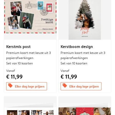
Kerstmis post
Kerstboom design
Premium kaart met keuze uit 3
Premium kaart met keuze uit 3
papierafwerkingen
papierafwerkingen
Set van 10 kaarten
Set van 10 kaarten
Vanaf
Vanaf
€ 11,99
€ 11,99
offers
offers
Elke dag lage prijzen
Elke dag lage prijzen