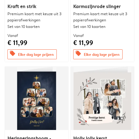
Kraft en strik
Karmozijnrode slinger
Premium kaart met keuze uit 3
Premium kaart met keuze uit 3
papierafwerkingen
papierafwerkingen
Set van 10 kaarten
Set van 10 kaarten
Vanaf
Vanaf
€ 11,99
€ 11,99
offers
offers
Elke dag lage prijzen
Elke dag lage prijzen
Herinneringsboom -
Holly jolly kerst