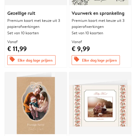
Gezellige ruit
Vuurwerk en sprankeling
Premium kaart met keuze uit 3
Premium kaart met keuze uit 3
papierafwerkingen
papierafwerkingen
Set van 10 kaarten
Set van 10 kaarten
Vanaf
Vanaf
€ 11,99
€ 9,99
offers
offers
Elke dag lage prijzen
Elke dag lage prijzen