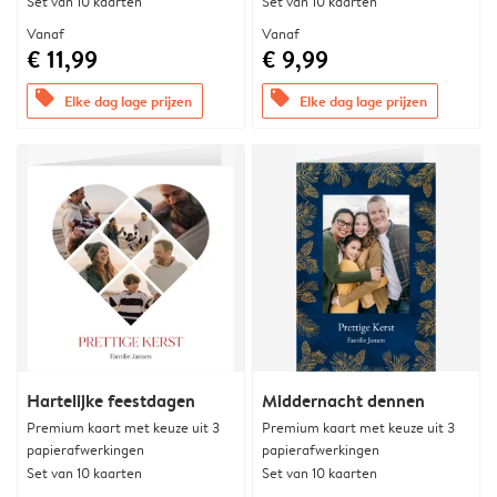
Set van 10 kaarten
Set van 10 kaarten
Vanaf
Vanaf
€ 11,99
€ 9,99
offers
offers
Elke dag lage prijzen
Elke dag lage prijzen
Hartelijke feestdagen
Middernacht dennen
Premium kaart met keuze uit 3
Premium kaart met keuze uit 3
papierafwerkingen
papierafwerkingen
Set van 10 kaarten
Set van 10 kaarten