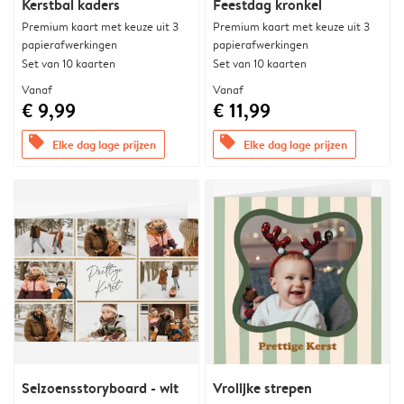
Kerstbal kaders
Feestdag kronkel
Premium kaart met keuze uit 3
Premium kaart met keuze uit 3
papierafwerkingen
papierafwerkingen
Set van 10 kaarten
Set van 10 kaarten
Vanaf
Vanaf
€ 9,99
€ 11,99
offers
offers
Elke dag lage prijzen
Elke dag lage prijzen
Seizoensstoryboard - wit
Vrolijke strepen