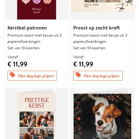
Kerstbal patronen
Proost op zacht kraft
Premium kaart met keuze uit 3
Premium kaart met keuze uit 3
papierafwerkingen
papierafwerkingen
Set van 10 kaarten
Set van 10 kaarten
Vanaf
Vanaf
€ 11,99
€ 11,99
offers
offers
Elke dag lage prijzen
Elke dag lage prijzen