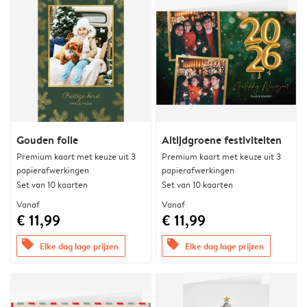
Gouden folie
Altijdgroene festiviteiten
Premium kaart met keuze uit 3
Premium kaart met keuze uit 3
papierafwerkingen
papierafwerkingen
Set van 10 kaarten
Set van 10 kaarten
Vanaf
Vanaf
€ 11,99
€ 11,99
offers
offers
Elke dag lage prijzen
Elke dag lage prijzen