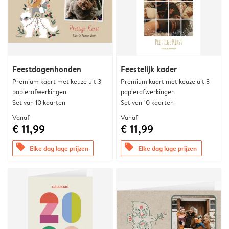
Feestdagenhonden
Feestelijk kader
Premium kaart met keuze uit 3
Premium kaart met keuze uit 3
papierafwerkingen
papierafwerkingen
Set van 10 kaarten
Set van 10 kaarten
Vanaf
Vanaf
€ 11,99
€ 11,99
offers
offers
Elke dag lage prijzen
Elke dag lage prijzen